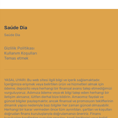
Saúde Dia
Saúde Dia
Gizlilik Politikası
Kullanım Koşulları
Temas etmek
YASAL UYARI: Bu web sitesi ilgili bilgi ve içerik sağlamaktadır.
İçeriğimize erişmek veya belirtilen ürün ve hizmetleri almak için
ödeme, depozito veya herhangi bir finansal avans talep etmediğimizi
vurguluyoruz. Adımıza ödeme veya ek bilgi talep eden herhangi bir
iletişim alırsanız, lütfen derhal bize bildirin. Amacımız faydalı ve
güncel bilgiler paylaşmaktır, ancak finansal ve promosyon tekliflerinin
dinamik yapısı nedeniyle bazı bilgiler her zaman güncel olmayabilir.
Herhangi bir karar vermeden önce tüm ayrıntıları, şartları ve koşulları
doğrudan finans kuruluşlarıyla doğrulamanızı öneririz. Finans
kuruluşları tarafından sunulan onayları, kredi limitlerini veya belirli