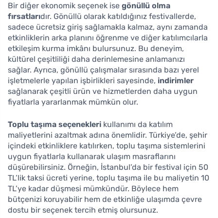
Bir diğer ekonomik seçenek ise
gönüllü olma
fırsatları
dır. Gönüllü olarak katıldığınız festivallerde,
sadece ücretsiz giriş sağlamakla kalmaz, aynı zamanda
etkinliklerin arka planını öğrenme ve diğer katılımcılarla
etkileşim kurma imkânı bulursunuz. Bu deneyim,
kültürel çeşitliliği daha derinlemesine anlamanızı
sağlar. Ayrıca, gönüllü çalışmalar sırasında bazı yerel
işletmelerle yapılan işbirlikleri sayesinde,
indirimler
sağlanarak çeşitli ürün ve hizmetlerden daha uygun
fiyatlarla yararlanmak mümkün olur.
Toplu taşıma seçenekleri
kullanımı da katılım
maliyetlerini azaltmak adına önemlidir. Türkiye’de, şehir
içindeki etkinliklere katılırken, toplu taşıma sistemlerini
uygun fiyatlarla kullanarak ulaşım masraflarını
düşürebilirsiniz. Örneğin, İstanbul’da bir festival için 50
TL’lik taksi ücreti yerine, toplu taşıma ile bu maliyetin 10
TL’ye kadar düşmesi mümkündür. Böylece hem
bütçenizi koruyabilir hem de etkinliğe ulaşımda çevre
dostu bir seçenek tercih etmiş olursunuz.