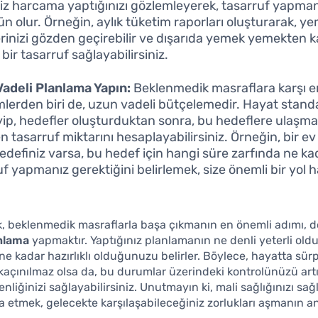
iz harcama yaptığınızı gözlemleyerek, tasarruf yapma
 olur. Örneğin, aylık tüketim raporları oluşturarak, 
erinizi gözden geçirebilir ve dışarıda yemek yemekten 
bir tasarruf sağlayabilirsiniz.
adeli Planlama Yapın:
Beklenmedik masraflara karşı en
lerden biri de, uzun vadeli bütçelemedir. Hayat standar
eyip, hedefler oluşturduktan sonra, bu hedeflere ulaşma
 tasarruf miktarını hesaplayabilirsiniz. Örneğin, bir ev
edefiniz varsa, bu hedef için hangi süre zarfında ne ka
f yapmanız gerektiğini belirlemek, size önemli bir yol h
, beklenmedik masraflarla başa çıkmanın en önemli adımı, d
anlama
yapmaktır. Yaptığınız planlamanın ne denli yeterli oldu
e kadar hazırlıklı olduğunuzu belirler. Böylece, hayatta sürp
kaçınılmaz olsa da, bu durumlar üzerindeki kontrolünüzü art
nliğinizi sağlayabilirsiniz. Unutmayın ki, mali sağlığınızı sa
a etmek, gelecekte karşılaşabileceğiniz zorlukları aşmanın an