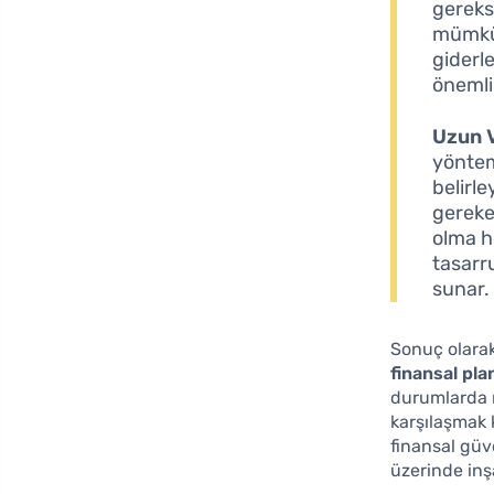
gereks
mümkün
giderl
önemli 
Uzun V
yöntem
belirl
gereken
olma h
tasarru
sunar.
Sonuç olarak
finansal pl
durumlarda n
karşılaşmak 
finansal güve
üzerinde inş