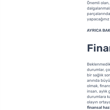
Önemli olan,
dalgalanmala
parçalarında
yapacağınız 
AYRICA BAK
Fina
Beklenmedik 
durumlar, ço
bir sağlık s
anında büyük 
olmak, finans
insan, aylık 
durumlara ka
olayın ortaya
finansal hazı