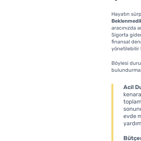
Hayatın sürp
Beklenmedi
aracınızda a
Sigorta gider
finansal deng
yönetilebili
Böylesi duru
bulundurmalı
Acil 
kenara
toplam 
sonunda
evde m
yardımc
Bütçen