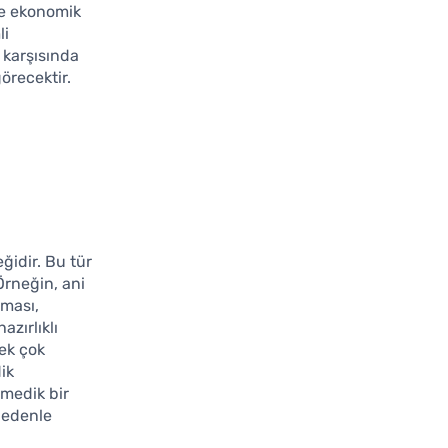
de ekonomik
li
 karşısında
örecektir.
ğidir. Bu tür
Örneğin, ani
lması,
azırlıklı
pek çok
dik
nmedik bir
 nedenle