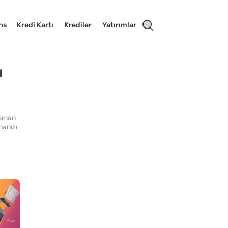
ns
Kredi Kartı
Krediler
Yatırımlar
ı
nsman
manızı