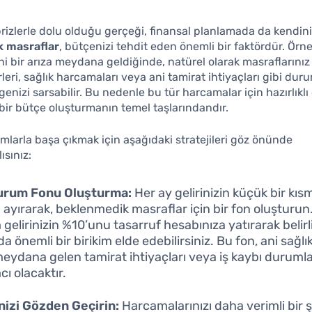
rizlerle dolu olduğu gerçeği, finansal planlamada da kendini 
k masraflar
, bütçenizi tehdit eden önemli bir faktördür. Örn
ni bir arıza meydana geldiğinde, natürel olarak masraflarınız 
leri, sağlık harcamaları veya ani tamirat ihtiyaçları gibi duru
enizi sarsabilir. Bu nedenle bu tür harcamalar için hazırlıklı
r bir bütçe oluşturmanın temel taşlarındandır.
mlarla başa çıkmak için aşağıdaki stratejileri göz önünde
sınız:
Durum Fonu Oluşturma:
Her ay gelirinizin küçük bir kısm
 ayırarak, beklenmedik masraflar için bir fon oluşturun
gelirinizin %10’unu tasarruf hesabınıza yatırarak belirli
 önemli bir birikim elde edebilirsiniz. Bu fon, ani sağlık
eydana gelen tamirat ihtiyaçları veya iş kaybı durumla
ı olacaktır.
izi Gözden Geçirin:
Harcamalarınızı daha verimli bir ş