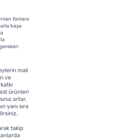
rılan fonlara
larla başa
za
la
 gereken
eylerin mali
rı ve
 katkı
edi ürünleri
ınız artar.
ın yanı sıra
irsiniz.
arak takip
lanlarda