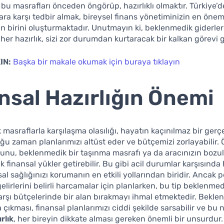
 bu masrafları önceden öngörüp, hazırlıklı olmaktır. Türkiye’
ra karşı tedbir almak, bireysel finans yönetiminizin en önem
n birini oluşturmaktadır. Unutmayın ki, beklenmedik giderler
her hazırlık, sizi zor durumdan kurtaracak bir kalkan görevi g
IN:
Başka bir makale okumak için buraya tıklayın
nsal Hazırlığın Önemi
masraflarla karşılaşma olasılığı, hayatın kaçınılmaz bir gerçe
ğu zaman planlarımızı altüst eder ve bütçemizi zorlayabilir. 
orunu, beklenmedik bir taşınma masrafı ya da aracınızın bozu
finansal yükler getirebilir. Bu gibi acil durumlar karşısında h
al sağlığınızı korumanın en etkili yollarından biridir. Ancak 
gelirlerini belirli harcamalar için planlarken, bu tip beklenme
rşı bütçelerinde bir alan bırakmayı ihmal etmektedir. Bekle
 çıkması, finansal planlarımızı ciddi şekilde sarsabilir ve bu
rlık
, her bireyin dikkate alması gereken önemli bir unsurdur.