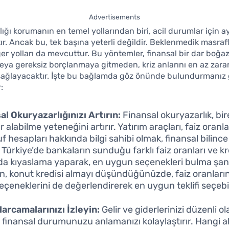
Advertisements
lığı korumanın en temel yollarından biri, acil durumlar için ay
ır. Ancak bu, tek başına yeterli değildir. Beklenmedik masraf
er yolları da mevcuttur. Bu yöntemler, finansal bir dar boğa
a gereksiz borçlanmaya gitmeden, kriz anlarını en az zarar
 sağlayacaktır. İşte bu bağlamda göz önünde bulundurmanız
:
al Okuryazarlığınızı Artırın:
Finansal okuryazarlık, bir
r alabilme yeteneğini artırır. Yatırım araçları, faiz oranla
f hesapları hakkında bilgi sahibi olmak, finansal bilince
 Türkiye’de bankaların sunduğu farklı faiz oranları ve kr
da kıyaslama yaparak, en uygun seçenekleri bulma şans
n, konut kredisi almayı düşündüğünüzde, faiz oranların
eçeneklerini de değerlendirerek en uygun teklifi seçebil
Harcamalarınızı İzleyin:
Gelir ve giderlerinizi düzenli ol
 finansal durumunuzu anlamanızı kolaylaştırır. Hangi a