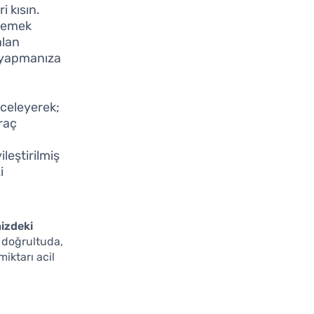
i kısın.
 yemek
alan
m yapmanıza
nceleyerek;
araç
leştirilmiş
i
izdeki
u doğrultuda,
miktarı acil