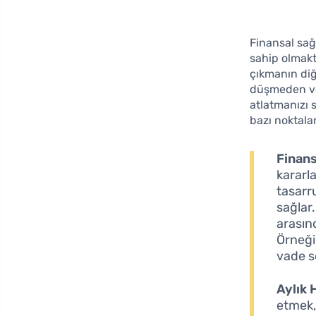
Finansal sağ
sahip olmakt
çıkmanın diğ
düşmeden vey
atlatmanızı
bazı noktalar
Finans
kararla
tasarru
sağlar.
arasın
Örneği
vade s
Aylık 
etmek,