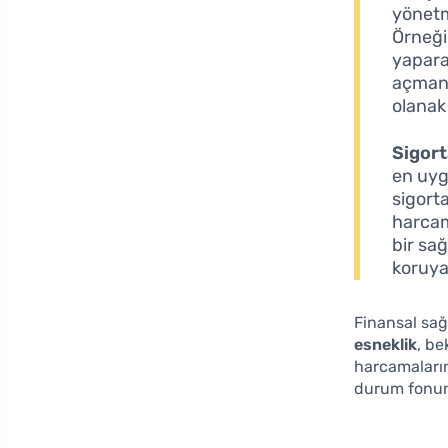
yönetme
Örneği
yapara
açmanı
olanak 
Sigort
en uygu
sigorta
harcama
bir sağ
koruyab
Finansal sağl
esneklik
, be
harcamalarını
durum fonun