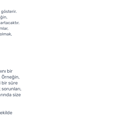
gösterir.
eğin,
artacaktır.
mlar,
 olmak,
ını bir
. Örneğin,
 bir süre
 sorunları,
rında size
ekilde