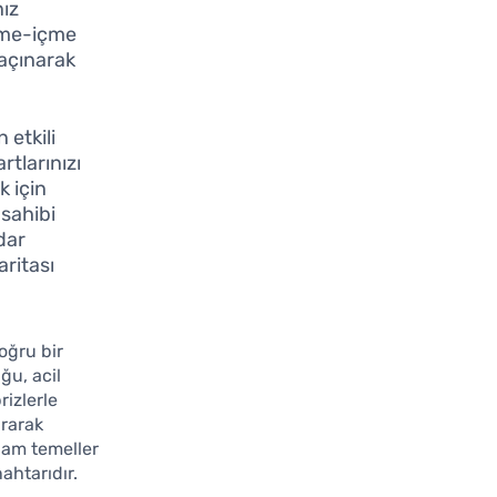
nız
yeme-içme
kaçınarak
 etkili
tlarınızı
k için
 sahibi
dar
aritası
oğru bir
ğu, acil
rizlerle
ırarak
ğlam temeller
ahtarıdır.