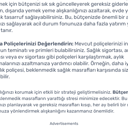
k için bütçenizi sık sık güncelleyerek gereksiz giderler
n, dışarıda yemek yeme alışkanlığınızı azaltarak, evde
k tasarruf sağlayabilirsiniz. Bu, bütçenizde önemli bir 
zı sağlayarak acil durum fonunuza daha fazla yatırı
tanır.
a Poliçelerinizi Değerlendirin:
Mevcut poliçelerinizi i
n teminatı ve primleri bulabilirsiniz. Sağlık sigortası, 
sı veya ev sigortası gibi poliçeleri karşılaştırmak, aylık
larınızı azaltmanıza yardımcı olabilir. Örneğin, daha iyi
lık poliçesi, beklenmedik sağlık masrafları karşısında siz
ilir.
ığınızı korumak için etkili bir strateji geliştirmelisiniz.
Bütçen
klenmedik masrafların yarattığı stresi minimize edecektir. B
zı planlayarak ve gereksiz masrafları kısıp, her ay belirli bir 
uza yönlendirmek alışkanlığını kazanmanız önemlidir.
Advertisements