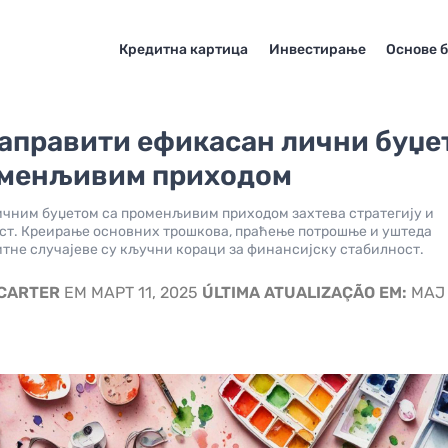
Кредитна картица
Инвестирање
Основе 
направити ефикасан лични буџе
оменљивим приходом
чним буџетом са променљивим приходом захтева стратегију и
т. Креирање основних трошкова, праћење потрошње и уштеда
итне случајеве су кључни кораци за финансијску стабилност.
 CARTER
EM МАРТ 11, 2025
ÚLTIMA ATUALIZAÇÃO EM:
МАЈ 