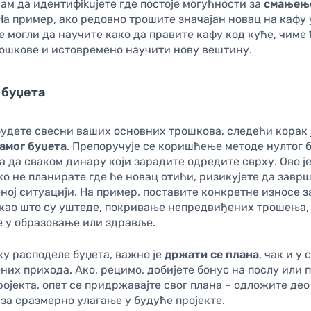
ам да идентифikuјете где постоје могућности за
смањењ
 На пример, ако редовно трошите значајан новац на кафу 
 могли да научите како да правите кафу код куће, чиме 
ошкове и истовремено научити нову вештину.
 буџета
будете свесни ваших основних трошкова, следећи корак 
амог буџета
. Препоручује се коришћење методе нултог б
 да сваком динару који зарадите одредите сврху. Ово ј
ко не планирате где ће новац отићи, ризикујете да завр
ој ситуацији. На пример, поставите конкретне износе з
 као што су уштеде, покривање непредвиђених трошења,
е у образовање или здравље.
у расподеле буџета, важно је
држати се плана
, чак и у 
их прихода. Ако, рецимо, добијете бонус на послу или 
ојекта, опет се придржавајте свог плана – одложите део
за сразмерно улагање у будуће пројекте.