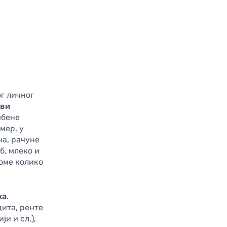
г личног
ови
мбене
мер, у
на, рачуне
б, млеко и
томе колико
ка
.
дита, ренте
и и сл.),