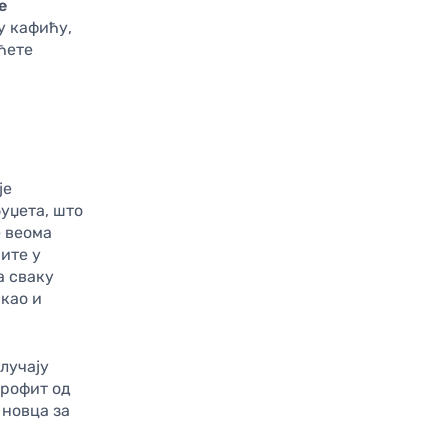
е
у кафићу,
ћете
је
уџета, што
е веома
шите у
а сваку
 као и
случају
профит од
 новца за