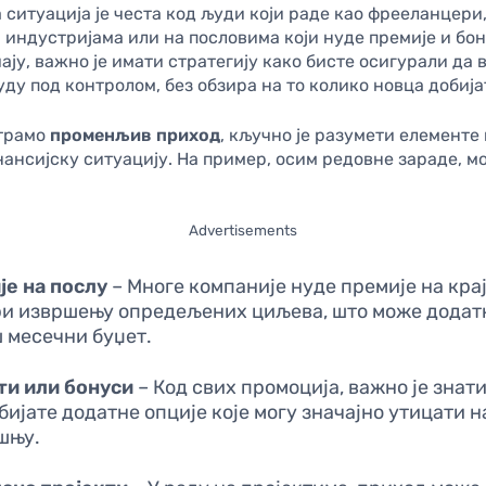
а ситуација је честа код људи који раде као фрееланцери,
индустријама или на пословима који нуде премије и бон
ају, важно је имати стратегију како бисте осигурали да
ду под контролом, без обзира на то колико новца добија
трамо
променљив приход
, кључно је разумети елементе 
ансијску ситуацију. На пример, осим редовне зараде, мо
Advertisements
је на послу
– Многе компаније нуде премије на кра
ри извршењу опредељених циљева, што може додат
ш месечни буџет.
ти или бонуси
– Код свих промоција, важно је знати
бијате додатне опције које могу значајно утицати 
шњу.