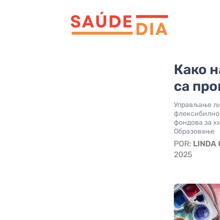
Како 
са пр
Управљање ли
флексибилнос
фондова за х
Образовање
POR:
LINDA
2025