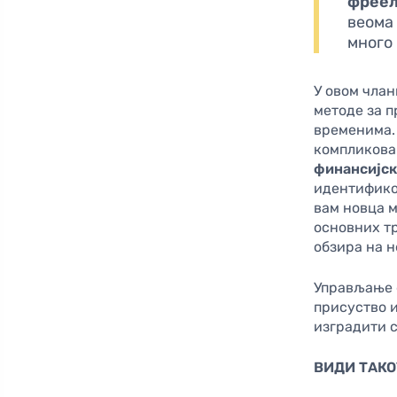
фреел
веома
много
У овом члан
методе за 
временима.
компликова
финансијск
идентифико
вам новца 
основних тр
обзира на 
Управљање 
присуство и
изградити 
ВИДИ ТАКО