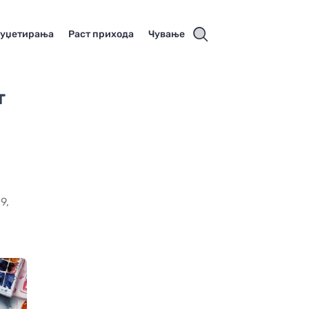
буџетирања
Раст прихода
Чување
т
9,