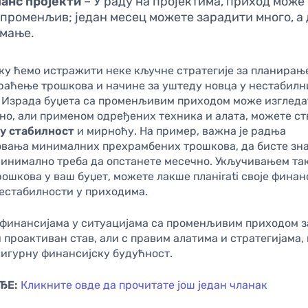
анс пројекти
– У раду на пројектима, приход може
 променљив; један месец можете зарадити много, а
 мање.
ку ћемо истражити неке кључне стратегије за планирање
праћење трошкова и начине за уштеду новца у нестабил
 Израда буџета са променљивим приходом може изгледа
но, али применом одређених техника и алата, можете с
у стабилност
и мирноћу. На пример, важна је радња
вања минималних прехрамбених трошкова, да бисте зн
минимално треба да опстанете месечно. Укључивањем та
ошкова у ваш буџет, можете лакше планirati своје финанс
нестабилности у приходима.
финансијама у ситуацијама са променљивим приходом з
 проактиван став, али с правим алатима и стратегијама,
сигурну финансијску будућност.
ЂЕ:
Кликните овде да прочитате још један чланак