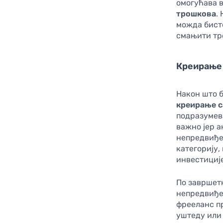
омогућава в
трошкова
.
можда бисте
смањити тр
Креирање
Након што 
креирање с
подразумева
важно јер а
непредвиђен
категорију,
инвестициј
По завршетк
непредвиђен
фрееланс пр
уштеду или 