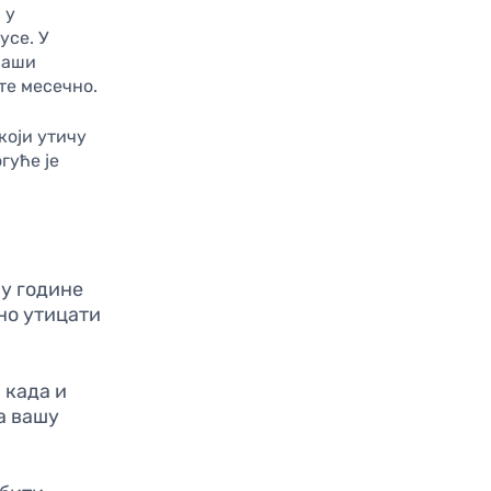
 у
усе. У
 ваши
те месечно.
који утичу
гуће је
ју године
но утицати
 када и
на вашу