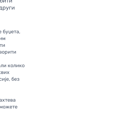
 бити
 други
 буџета,
ним
ти
творити
али колико
квих
ије, без
ахтева
 можете