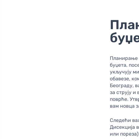
План
буџ
Планирање 
буџета, по
укључују ми
обавезе, ко
Београду, в
за струју и
поврће. Утв
вам новца з
Следећи ва
Дисекција в
или пореза)