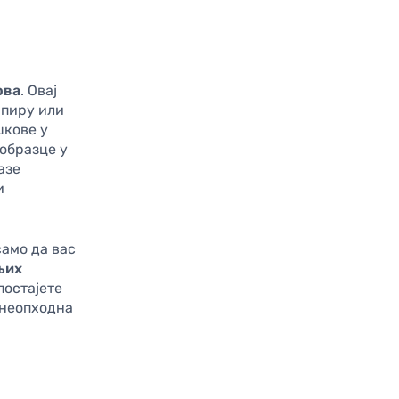
ова
. Овај
апиру или
шкове у
образце у
азе
и
амо да вас
љих
постајете
е неопходна