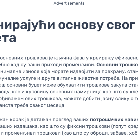
Advertisements
ирајући основу свог
ета
основних трошкова је кључна фаза у креирању ефикасно
себно кад су ваши приходи променљиви.
Основни трошк
нималне износе које морате издвојити за прехрану, ста
муналне услуге и друге виталне животне потребе. На при
аш основни буџет може обухватити трошкове закупа ста
 воду, као и куповину основних намирница као што су хле
рђивањем ових трошкова, можете добити јасну слику о 
аиста треба сваког месеца.
жан корак је детаљан преглед ваших
потрошачких нави
аших издашака, као што су фиксни трошкови (попут кре
 и променљиви трошкови (као што су оброци, забаве, хобиј