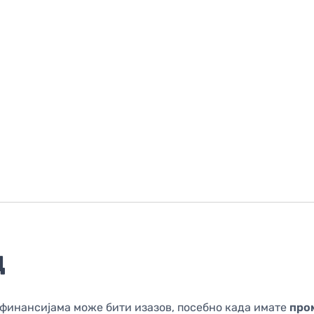
д
финансијама може бити изазов, посебно када имате
про