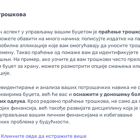
трошкова
н аспект у управљању вашим буџетом је
праћење трошк
ожете обавити на много начина: пописујте издатке на п
обилне апликације које вам омогућавају да уносите тро
емену. Такво праћење од помаже вам да идентификујете 
шњи. На пример, ако уочите да вам трошкови често прел
 буџет за храну, можете размотрити опције смањења ил
ције.
евидентирање и анализа ваших потрошачких навика не с
квирима буџета, већ ће вас и
оснажити у доношењу бо
их одлука
. Кроз редовно праћење трошкова, не само да 
ојих финансија, већ такође развијате дисциплину која ј
 управљање вашим личним финансијама и избегавање
них проблема у будућности.
Кликните овде да истражите више