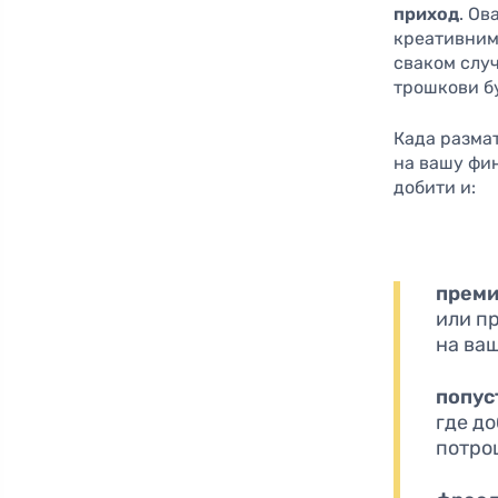
приход
. Ов
креативним 
сваком случ
трошкови бу
Када разма
на вашу фин
добити и:
преми
или п
на ва
попус
где до
потро