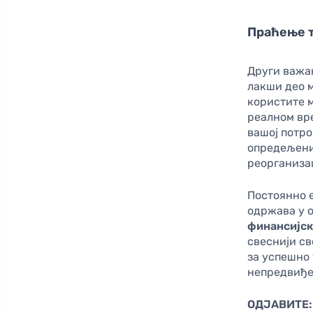
Праћење 
Други важа
лакши део м
користите м
реалном вр
вашој потро
опредељени
реорганиза
Постоянно 
одржава у о
финансијск
свеснији св
за успешно
непредвиђе
ОДЈАВИТЕ: