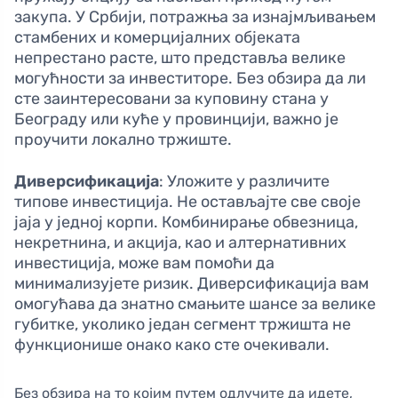
закупа. У Србији, потражња за изнајмљивањем
стамбених и комерцијалних објеката
непрестано расте, што представља велике
могућности за инвеститоре. Без обзира да ли
сте заинтересовани за куповину стана у
Београду или куће у провинцији, важно је
проучити локално тржиште.
Диверсификација
: Уложите у различите
типове инвестиција. Не остављајте све своје
јаја у једној корпи. Комбинирање обвезница,
некретнина, и акција, као и алтернативних
инвестиција, може вам помоћи да
минимализујете ризик. Диверсификација вам
омогућава да знатно смањите шансе за велике
губитке, уколико један сегмент тржишта не
функционише онако како сте очекивали.
Без обзира на то којим путем одлучите да идете,