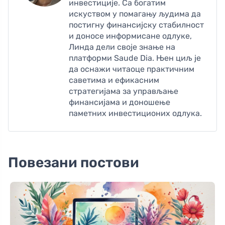
инвестиције. Са богатим
искуством у помагању људима да
постигну финансијску стабилност
и доносе информисане одлуке,
Линда дели своје знање на
платформи Saude Dia. Њен циљ је
да оснажи читаоце практичним
саветима и ефикасним
стратегијама за управљање
финансијама и доношење
паметних инвестиционих одлука.
Повезани постови