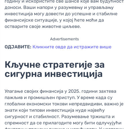
годину и искористите све шансе које вам будућност
доноси. Ваши напори у разумевњу и управљању
инвестиција могу довести до успешне и стабилне
финансијске ситуације, у којој ћете моћи да
остварите своје животне циљеве.
Advertisements
ОДЈАВИТЕ:
Кликните овде да истражите више
Кључне стратегије за
сигурна инвестиција
Улагање својих финансија у 2025. години захтева
пажљив и промишљен приступ. У време када су
глобални економски токови непредвидиви, важно је
знати који типови инвестиција нуде највећу
сигурност и стабилност. Разумевање тржишта и
спремност да се прилагодите могу бити одлучујући