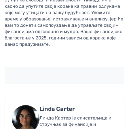
касно да упутите своје кораке ка правим одлукама
које могу утицати на вашу будућност. Уложите
време у образовање, истраживање и анализу, јер ће
вам то донети самопоуздање да управљате својим
финансијама одговорно и мудро. Ваше финансијско
благостање у 2025. години зависи од корака које
данас предузимате.
Linda Carter
Линда Картер је списатељица и
стручњак за финансије и