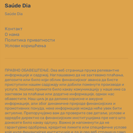
Saúde Dia
Saúde Dia
Контакт
О нама
Политика приватности
Услови коришћења
ПРАВНО ОБАВЕШТЕЊЕ: Ова веб страница пружа релевантне
информације и садржај. Наглашавамо да не захтевамо плаћања,
депозите или било који облик финансијског аванса да бисте
приступили нашем садржају или добили поменуте производе и
услуге. Уколико примите било какву комуникацију у наше име са
захтевом за плаћање или додатне информације, одмах нас
обавестите. Наш циљ је да делимо корисне и ажурне
информације, али због динамичне природе финансијских и
промотивних понуда, неке информације можда неће увек бити
актуелне. Препоручујемо вам да проверите све детаље, услове и
одредбе директно са финансијским институцијама пре него што
донесете било какву одлуку. Важно је напоменути да не
гарантујемо одобрења, кредитне лимите или специфичне услове
које нуде финансијске институције и да је ова веб страница само