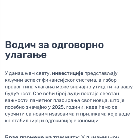
Водич за одговорно
улагање
У данашњем свету,
инвестиције
представљају
кључни аспект финансијског система, а избор
правог типа улагања може значајно утицати на вашу
будућност. Све већи број људи постаје свестан
важности паметног пласирања свог новца, што је
посебно значајно у 2025. години, када ћемо се
суочити са новим изазовима и приликама које воде
ка стабилнијој и одрживијој економији.
Брзе промене на тржишту
: У динамичном