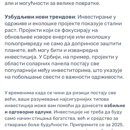
али и могућности за велике повратке.
Узбудљиви нови трендови
: Инвестирање у
одрживе и еколошке пројекте показује стални
раст. Пројекти који се фокусирају на
обновљиве изворе енергије или еколошку
пољопривреду не само да доприносе заштити
планете, већ могу бити и изванредна
инвестиција. У Србији, на пример, пројекти у
области соларних панела постају све
популарнији међу инвеститорима, што указује
на побољшање свести о важности одрживости.
У временима када се чини да ризици постају све
већи, ваше разумевање најсигурнијих типова
инвестиција може вам помоћи да донесете
озбиљне
и одговорне одлуке
. Инвестиције не треба да буду
само начин стицања богатства, већ и средство за
стварање боље будућности. Припремите се за 2025.