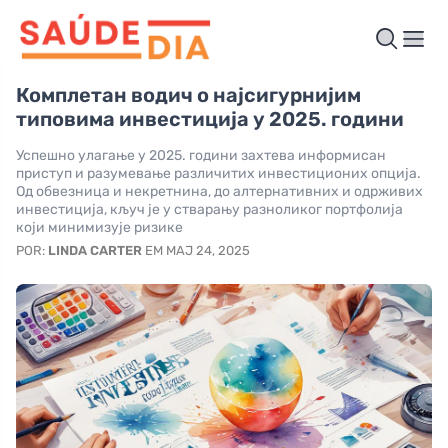
Комплетан водич о најсигурнијим
типовима инвестиција у 2025. години
Успешно улагање у 2025. години захтева информисан
приступ и разумевање различитих инвестиционих опција.
Од обвезница и некретнина, до алтернативних и одрживих
инвестиција, кључ је у стварању разноликог портфолија
који минимизује ризике
POR:
LINDA CARTER
EM МАЈ 24, 2025