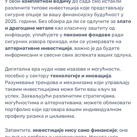
У овом
комплетном водичу
до сада смо истакли
различите типове инвестиција које представљају
сигурне опције за вашу финансијску будућност у
2025. години. Без обзира да ли се одлучите за
злато
и драгоцене метале
као класичну заштиту од
инфлације, уплаћујете у
пензионе фондове
ради
сигурних извора прихода, или се усмеравате на
алтернативне инвестиције
, важно је да будете
информисани и свесни свих аспеката ваших одлука.
Дигитална ера нуди нове изазове и могућности,
посебно у сектору
технологије и иновација
.
Разумевање трендова и механизама који управљају
таквим инвестицијама може бити ваш кључ за
успех. Захваљујући различитим стратегијама,
могућностима и алтернативама, можете обликовати
портфолио који одговара вашем индивидуалном
профилу ризика и циљевима.
Запамтите,
инвестиције нису само финансије
; оне
су пут ка слободи и независности. Никада није