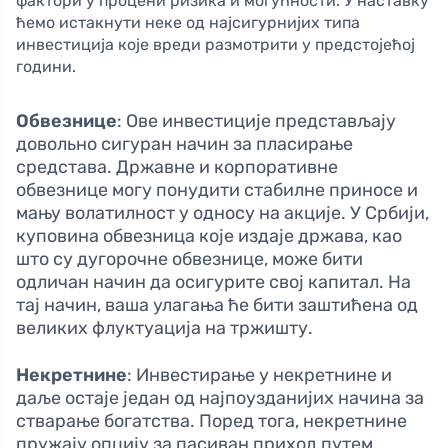
фактори у процени ризика и могућности. У наставку
ћемо истакнути неке од најсигурнијих типа
инвестиција које вреди размотрити у предстојећој
години.
Обвезнице
: Ове инвестиције представљају
довольно сигуран начин за пласирање
средстава. Државне и корпоративне
обвезнице могу понудити стабилне приносе и
мању волатилност у односу на акције. У Србији,
куповина обвезница које издаје држава, као
што су дугорочне обвезнице, може бити
одличан начин да осигурите свој капитал. На
тај начин, ваша улагања ће бити заштићена од
великих флуктуација на тржишту.
Некретнине
: Инвестирање у некретнине и
даље остаје један од најпоузданијих начина за
стварање богатства. Поред тога, некретнине
пружају опцију за пасиван приход путем