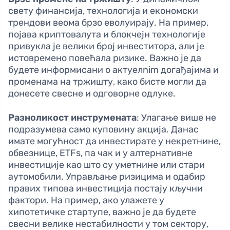
свету финансија, технологија и економски
трендови веома брзо еволуирају. На пример,
појава криптовалута и блокчејн технологије
привукла је велики број инвеститора, али је
истовремено повећала ризике. Важно је да
будете информисани о актуелnim догађајима и
променама на тржишту, како бисте могли да
донесете свесне и одговорне одлуке.
Разноликост инструмената
: Улагање више не
подразумева само куповину акција. Данас
имате могућност да инвестирате у некретнине,
обвезнице, ETFs, па чак и у алтернативне
инвестиције као што су уметнине или стари
аутомобили. Управљање ризицима и одабир
правих типова инвестиција постају кључни
фактори. На пример, ако улажете у
хипотетичке стартупе, важно је да будете
свесни велике нестабилности у том сектору,