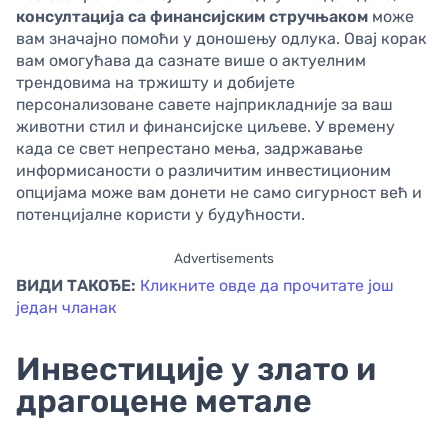
консултација са финансијским стручњаком
може
вам значајно помоћи у доношењу одлука. Овај корак
вам омогућава да сазнате више о актуелним
трендовима на тржишту и добијете
персонализоване савете најприкладније за ваш
животни стил и финансијске циљеве. У времену
када се свет непрестано мења, задржавање
информисаности о различитим инвестиционим
опцијама може вам донети не само сигурност већ и
потенцијалне користи у будућности.
Advertisements
ВИДИ ТАКОЂЕ:
Кликните овде да прочитате још
један чланак
Инвестиције у злато и
драгоцене метале