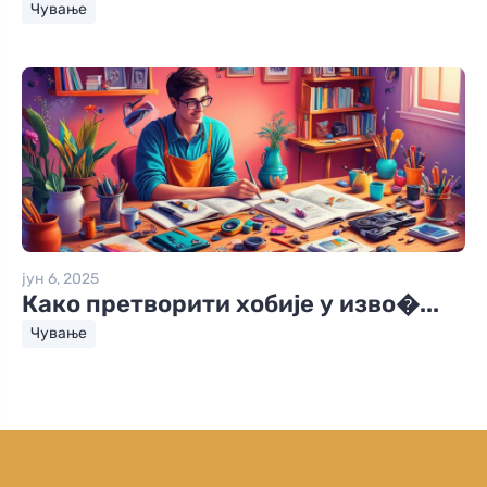
Чување
јун 6, 2025
Како претворити хобије у изво�...
Чување