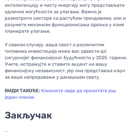
интелигенцију и чисту енергију могу представљати
одличне могућности за улагање. Важно је
размотрити секторе са растућим трендовима, али и
разумети механизм функционисања одељка у коме
планирате улагање.
У сваком случају, ваша свест о различитим
типовима инвестиција може вас одвести до
сигурнијег финансијског будућности у 2025. години.
Учите, истражујте и ставите акцент на вашу
финансијску независност, јер она представља кључ
за ваше напредовање у данашњем свету.
ВИДИ ТАКОЂЕ:
Кликните овде да прочитате још
један чланак
Закључак