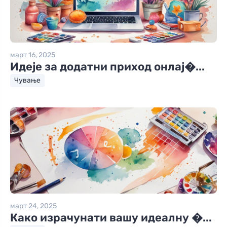
март 16, 2025
Идеје за додатни приход онлај�...
Чување
март 24, 2025
Како израчунати вашу идеалну �...