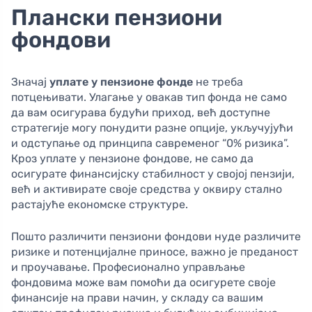
Плански пензиони
фондови
Значај
уплате у пензионе фонде
не треба
потцењивати. Улагање у овакав тип фонда не само
да вам осигурава будући приход, већ доступне
стратегије могу понудити разне опције, укључујући
и одступање од принципа савременог “0% ризика”.
Кроз уплате у пензионе фондове, не само да
осигурате финансијску стабилност у својој пензији,
већ и активирате своје средства у оквиру стално
растајуће економске структуре.
Пошто различити пензиони фондови нуде различите
ризике и потенцијалне приносе, важно је преданост
и проучавање. Професионално управљање
фондовима може вам помоћи да осигурете своје
финансије на прави начин, у складу са вашим