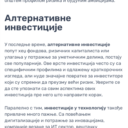
општем профилом ризика и будућим амбицијама.
Алтернативне
инвестиције
У последње време,
алтернативне инвестиције
попут хеџ фондова, ризичних капиталиста или
улагања у потражње за уметничким делима, постају
све популарније. Ове врсте инвестиција често су са
специфичним профилима и одлажењу краткорочних
изгледа, али нуде значајне повратке за инвеститоре
који су спремни да преузму већи ризик. Уверите се
да сте упознати са свим аспектима ових
инвестиција пре него што направите корак.
Паралелно с тим,
инвестиције у технологију
такође
привлаче много пажње. Са повећањем
дигитализације и потражње за иновацијама,
компаније везане за ИТ сектор, вештачку