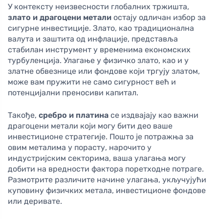
У контексту неизвесности глобалних тржишта,
злато и драгоцени метали
остају одличан избор за
сигурне инвестиције. Злато, као традиционална
валута и заштита од инфлације, представља
стабилан инструмент у временима економских
турбуленција. Улагање у физичко злато, као и у
златне обвезнице или фондове који тргују златом,
може вам пружити не само сигурност већ и
потенцијални преносиви капитал.
Такође,
сребро и платина
се издвајају као важни
драгоцени метали који могу бити део ваше
инвестиционе стратегије. Пошто је потражња за
овим металима у порасту, нарочито у
индустријским секторима, ваша улагања могу
добити на вредности фактора поретходне потраге.
Размотрите различите начине улагања, укључујући
куповину физичких метала, инвестиционе фондове
или деривате.