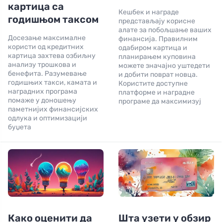
картица са
Кешбек и награде
годишњом таксом
представљају корисне
алатe за побољшање ваших
Досезање максималне
финансија. Правилним
користи од кредитних
одабиром картица и
картица захтева озбиљну
планирањем куповина
анализу трошкова и
можете значајно уштедети
бенефита. Разумевање
и добити поврат новца.
годишњих такси, камата и
Користите доступне
наградних програма
платформе и наградне
помаже у доношењу
програме да максимизуј
паметнијих финансијских
одлука и оптимизацији
буџета
Како оценити да
Шта узети у обзир