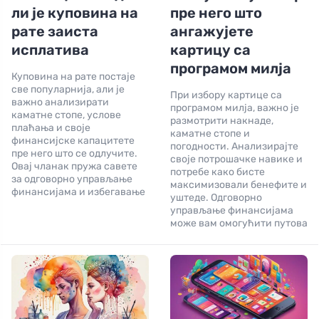
ли је куповина на
пре него што
рате заиста
ангажујете
исплатива
картицу са
програмом милја
Куповина на рате постаје
све популарнија, али је
При избору картице са
важно анализирати
програмом милја, важно је
каматне стопе, услове
размотрити накнаде,
плаћања и своје
каматне стопе и
финансијске капацитете
погодности. Анализирајте
пре него што се одлучите.
своје потрошачке навике и
Овај чланак пружа савете
потребе како бисте
за одговорно управљање
максимизовали бенефите и
финансијама и избегавање
уштеде. Одговорно
управљање финансијама
може вам омогућити путова