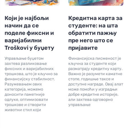
Који је најбољи
Кредитна карта за
начин да се
студенте: на шта
поделе фиксни и
обратити пажњу
варијабилни
пре него што се
Troškovi у буџету
пријавите
Управљање буџетом
Финансијска писменост је
захтева разликовање
кључна за студенте који
фиксних и варијабилних
разматрају кредитну карту.
трошкова, што је кључно за
Важно је разумети каматне
финансијску стабилност.
стопе, годишње таксе и
Разумевањем ових
доступне награде. Овај алат
категорија, можемо
може помоћи у изградњи
доносити паметније
добре кредитне историје,
одлуке, оптимизовати
али захтева одговорно
трошкове и створити
управљање
животни стил који