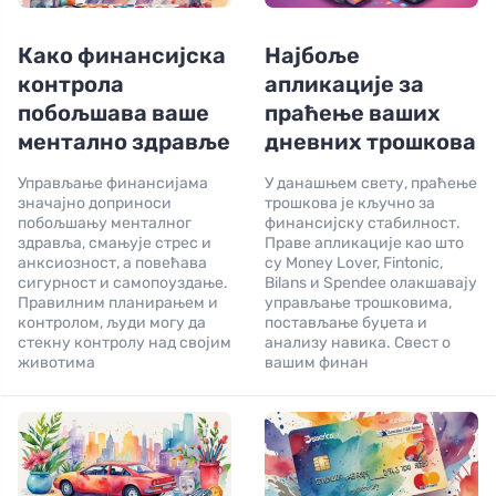
Како финансијска
Најбоље
контрола
апликације за
побољшава ваше
праћење ваших
ментално здравље
дневних трошкова
Управљање финансијама
У данашњем свету, праћење
значајно доприноси
трошкова је кључно за
побољшању менталног
финансијску стабилност.
здравља, смањује стрес и
Праве апликације као што
анксиозност, а повећава
су Money Lover, Fintonic,
сигурност и самопоуздање.
Bilans и Spendee олакшавају
Правилним планирањем и
управљање трошковима,
контролом, људи могу да
постављање буџета и
стекну контролу над својим
анализу навика. Свест о
животима
вашим финан