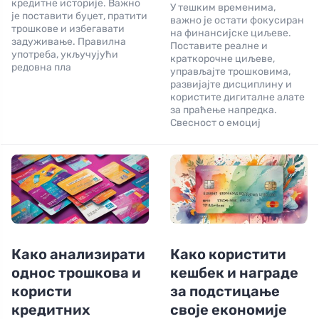
кредитне историје. Важно
У тешким временима,
је поставити буџет, пратити
важно је остати фокусиран
трошкове и избегавати
на финансијске циљеве.
задуживање. Правилна
Поставите реалне и
употреба, укључујући
краткорочне циљеве,
редовна пла
управљајте трошковима,
развијајте дисциплину и
користите дигиталне алате
за праћење напредка.
Свесност о емоциј
Како анализирати
Како користити
однос трошкова и
кешбек и награде
користи
за подстицање
кредитних
своје економије