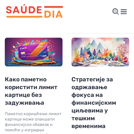
Како паметно
Стратегије за
користити лимит
одржавање
картице без
фокуса на
задуживања
финансијским
циљевима у
Паметно коришћење лимит
тешким
картице може олакшати
финансијске обавезе и
временима
помоћи у изградњи