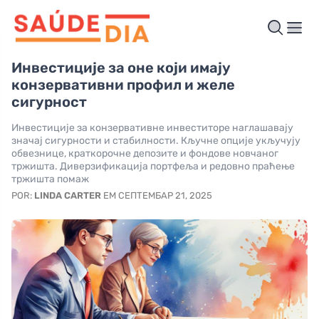
Инвестиције за оне који имају
конзервативни профил и желе
сигурност
Инвестиције за конзервативне инвеститоре наглашавају
значај сигурности и стабилности. Кључне опције укључују
обвезнице, краткорочне депозите и фондове новчаног
тржишта. Диверзификација портфеља и редовно праћење
тржишта помаж
POR:
LINDA CARTER
EM СЕПТЕМБАР 21, 2025