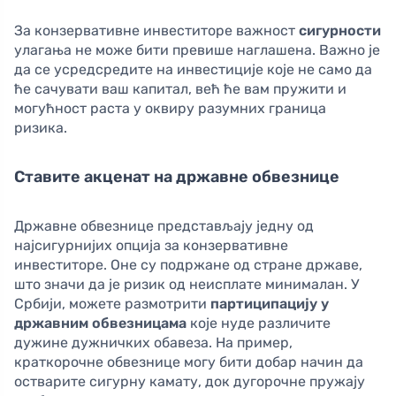
За конзервативне инвеститоре важност
сигурности
улагања не може бити превише наглашена. Важно је
да се усредсредите на инвестиције које не само да
ће сачувати ваш капитал, већ ће вам пружити и
могућност раста у оквиру разумних граница
ризика.
Ставите акценат на државне обвезнице
Државне обвезнице представљају једну од
најсигурнијих опција за конзервативне
инвеститоре. Оне су подржане од стране државе,
што значи да је ризик од неисплате минималан. У
Србији, можете размотрити
партиципацију у
државним обвезницама
које нуде различите
дужине дужничких обавеза. На пример,
краткорочне обвезнице могу бити добар начин да
остварите сигурну камату, док дугорочне пружају