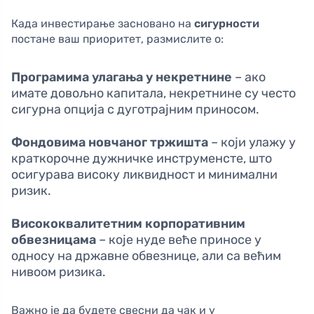
Када инвестирање засновано на
сигурности
постане ваш приоритет, размислите о:
Програмима улагања у некретнине
– ако
имате довољно капитала, некретнине су често
сигурна опција с дуготрајним приносом.
Фондовима новчаног тржишта
– који улажу у
краткорочне дужничке инструменсте, што
осигурава високу ликвидност и минимални
ризик.
Висококвалитетним корпоративним
обвезницама
– које нуде веће приносе у
односу на државне обвезнице, али са већим
нивоом ризика.
Важно је да будете свесни да чак и у