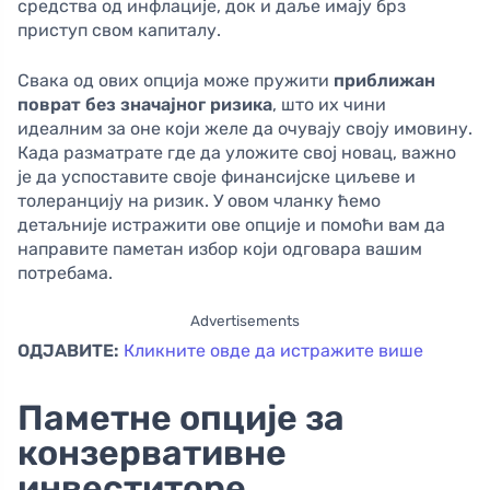
средства од инфлације, док и даље имају брз
приступ свом капиталу.
Свака од ових опција може пружити
приближан
поврат без значајног ризика
, што их чини
идеалним за оне који желе да очувају своју имовину.
Када разматрате где да уложите свој новац, важно
је да успоставите своје финансијске циљеве и
толеранцију на ризик. У овом чланку ћемо
детаљније истражити ове опције и помоћи вам да
направите паметан избор који одговара вашим
потребама.
Advertisements
ОДЈАВИТЕ:
Кликните овде да истражите више
Паметне опције за
конзервативне
инвеститоре