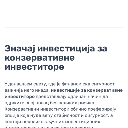
Значај инвестиција за
конзервативне
инвеститоре
У данашњем свету, где је финансијска сигурност
важнија него икада,
инвестиције за конзервативне
инвеститоре
представљају одличан начин да
одржите свој новац без великих ризика.
Конзервативни инвеститори обично преферирају
опције које нуде већу стабилност и сигурност, а
постоји неколико кључних инвестиционих
инструмената на које се могу ослонити.