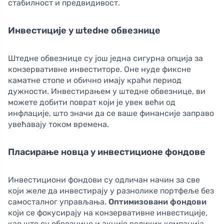
стабилност и предвидивост.
Инвестиције у шtedне обвезнице
Штедне обвезнице су још једна сигурна опција за
конзервативне инвеститоре. Оне нуде фиксне
каматне стопе и обично имају краћи период
дужности. Инвестирањем у штедне обвезнице, ви
можете добити поврат који је увек већи од
инфлације, што значи да се ваше финансије заправо
увећавају током времена.
Пласирање новца у инвестиционе фондове
Инвестициони фондови су одличан начин за све
који желе да инвестирају у разнолике портфеље без
самосталног управљања.
Оптимизовани фондови
који се фокусирају на конзервативне инвестиције,
као што су обвезнице и акције великих компанија,