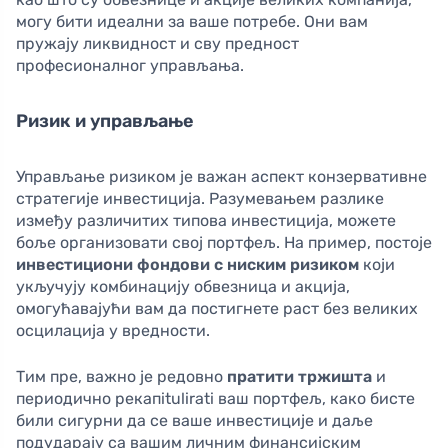
могу бити идеални за ваше потребе. Они вам
пружају ликвидност и сву предност
професионалног управљања.
Ризик и управљање
Управљање ризиком је важан аспект конзервативне
стратегије инвестиција. Разумевањем разлике
између различитих типова инвестиција, можете
боље организовати свој портфељ. На пример, постоје
инвестициони фондови с ниским ризиком
који
укључују комбинацију обвезница и акција,
омогућавајући вам да постигнете раст без великих
осцилација у вредности.
Тим пре, важно је редовно
пратити тржишта
и
периодично рекапitulirati ваш портфељ, како бисте
били сигурни да се ваше инвестиције и даље
подударају са вашим личним финансијским