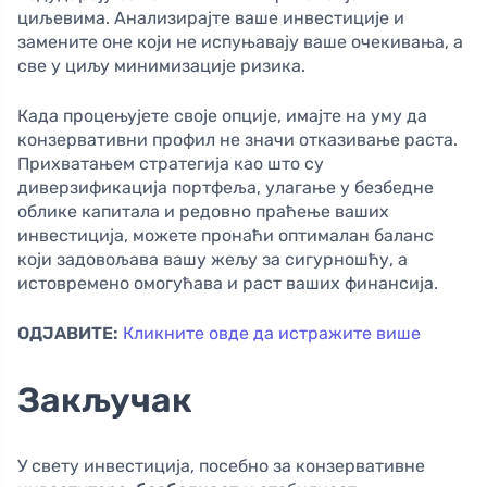
циљевима. Анализирајте ваше инвестиције и
замените оне који не испуњавају ваше очекивања, а
све у циљу минимизације ризика.
Када процењујете своје опције, имајте на уму да
конзервативни профил не значи отказивање раста.
Прихватањем стратегија као што су
диверзификација портфеља, улагање у безбедне
облике капитала и редовно праћење ваших
инвестиција, можете пронаћи оптималан баланс
који задовољава вашу жељу за сигурношћу, а
истовремено омогућава и раст ваших финансија.
ОДЈАВИТЕ:
Кликните овде да истражите више
Закључак
У свету инвестиција, посебно за конзервативне