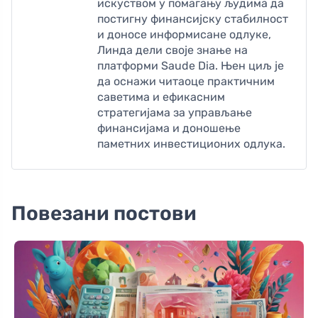
искуством у помагању људима да
постигну финансијску стабилност
и доносе информисане одлуке,
Линда дели своје знање на
платформи Saude Dia. Њен циљ је
да оснажи читаоце практичним
саветима и ефикасним
стратегијама за управљање
финансијама и доношење
паметних инвестиционих одлука.
Повезани постови