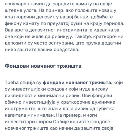
популаран начин да зарадите камату на своје
штедне улоге. На пример, ако положите новац у
краткорочни депозит у вашој банци, добићете
фиксну камату по преузетој суми на крају периода.
Ова врста депозитног инструмента је идеална за
оне који не желе да ризикују. Такође, краткорочни
депозити су често осигурани, што пружа додатни
ниво заштите ваших средстава.
Фондови новчаног тржишта
Трећа опција су
фондови новчаног тржишта
, који
су инвестицијски фондови који нуде високу
ликвидност и минимални ризик. Ови фондови
обично инвестицијуја у краткорочне дужничке
инструменте, што значи да је ризик од губитка
капитала минималан. На пример, многи
инвеститори широм Србије користе фондове
новчаног тржишта као начин да заштите своја