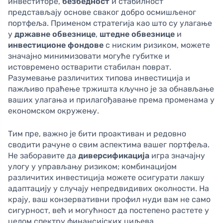
инвеститоре,
безбедност
и стабилност
представљају основе сваког добро осмишљеног
портфеља. Применом стратегија као што су улагање
у
државне обвезнице
,
штедне обвезнице
и
инвестиционе фондове
с ниским ризиком, можете
значајно минимизовати могуће губитке и
истовремено остварити стабилан поврат.
Разумевање различитих типова инвестиција и
пажљиво праћење тржишта кључно је за обнављање
ваших улагања и прилагођавање према променама у
економском окружењу.
Тим пре, важно је бити проактиван и редовно
сводити рачуне о свим аспектима вашег портфеља.
Не заборавите да
диверсификација
игра значајну
улогу у управљању ризиком; комбинацијом
различитих инвестиција можете осигурати лакшу
адаптацију у случају непредвидивих околности. На
крају, ваш конзервативни профил нуди вам не само
сигурност, већ и могућност да постепено растете у
целом спектру финансијских циљева.