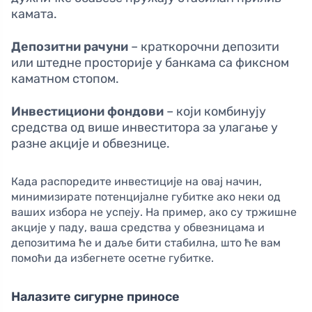
камата.
Депозитни рачуни
– краткорочни депозити
или штедне просторије у банкама са фиксном
каматном стопом.
Инвестициони фондови
– који комбинују
средства од више инвеститора за улагање у
разне акције и обвезнице.
Када распоредите инвестиције на овај начин,
минимизирате потенцијалне губитке ако неки од
ваших избора не успеју. На пример, ако су тржишне
акције у паду, ваша средства у обвезницама и
депозитима ће и даље бити стабилна, што ће вам
помоћи да избегнете осетне губитке.
Налазите сигурне приносе