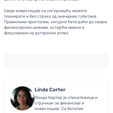
Своје инвестиције са сигурношћу можете
планирати и без страха од значајних губитака.
Правилним приступом, сигурно ћете доћи до својих
финансијских циљева, остајући мирни и
фокусирани на дугорочни успех.
Linda Carter
Линда Картер је списатељица и
стручњак за финансије и
инвестиције. Са богатим