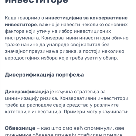
Када говоримо о
инвестицијама за конзервативне
инвеститоре
, важно је навести неколико основних
фактора који утичу на избор инвестиционих
инструмената. Конзервативни инвеститори обично
траже начине да унапреде свој капитал без
значајног преузимања ризика, а постоји неколико
веродостојних избора које треба узети у обзир.
Диверзификација портфеља
Диверзификација
је кључна стратегија за
минимизацију ризика. Конзервативни инвеститори
треба да расподеле своја средства у различите
категорије инвестиција. Примери могу укључивати:
Обвезнице
– као што смо већ споменули, ове
дужничке обавезе пружају стабилан прилив