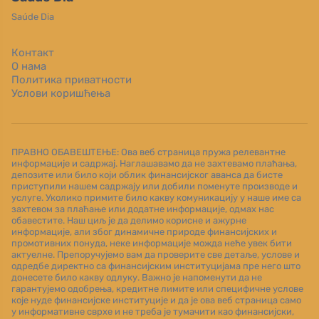
Saúde Dia
Контакт
О нама
Политика приватности
Услови коришћења
ПРАВНО ОБАВЕШТЕЊЕ: Ова веб страница пружа релевантне
информације и садржај. Наглашавамо да не захтевамо плаћања,
депозите или било који облик финансијског аванса да бисте
приступили нашем садржају или добили поменуте производе и
услуге. Уколико примите било какву комуникацију у наше име са
захтевом за плаћање или додатне информације, одмах нас
обавестите. Наш циљ је да делимо корисне и ажурне
информације, али због динамичне природе финансијских и
промотивних понуда, неке информације можда неће увек бити
актуелне. Препоручујемо вам да проверите све детаље, услове и
одредбе директно са финансијским институцијама пре него што
донесете било какву одлуку. Важно је напоменути да не
гарантујемо одобрења, кредитне лимите или специфичне услове
које нуде финансијске институције и да је ова веб страница само
у информативне сврхе и не треба је тумачити као финансијски,