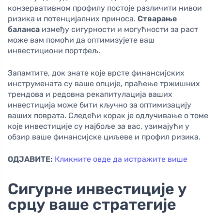
конзервативном профилу постоје различити нивои
ризика и потенцијалних приноса.
Стварање
баланса
између сигурности и могућности за раст
може вам помоћи да оптимизујете ваш
инвестициони портфељ.
Запамтите, док знате које врсте финансијских
инструмената су ваше опције, праћење тржишних
трендова и редовна рекапитулација ваших
инвестиција може бити кључно за оптимизацију
ваших поврата. Следећи корак је одлучивање о томе
које инвестиције су најбоље за вас, узимајући у
обзир ваше финансијске циљеве и профил ризика.
ОДЈАВИТЕ:
Кликните овде да истражите више
Сигурне инвестиције у
срцу ваше стратегије