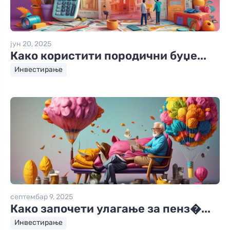
јун 20, 2025
Како користити породични буџе...
Инвестирање
септембар 9, 2025
Како започети улагање за пенз�...
Инвестирање