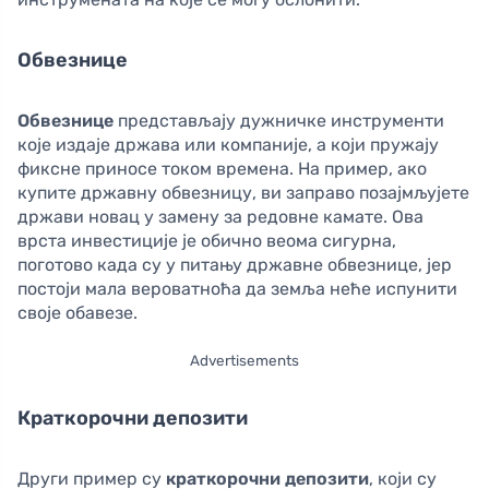
Обвезнице
Обвезнице
представљају дужничке инструменти
које издаје држава или компаније, а који пружају
фиксне приносе током времена. На пример, ако
купите државну обвезницу, ви заправо позајмљујете
држави новац у замену за редовне камате. Ова
врста инвестиције је обично веома сигурна,
поготово када су у питању државне обвезнице, јер
постоји мала вероватноћа да земља неће испунити
своје обавезе.
Advertisements
Краткорочни депозити
Други пример су
краткорочни депозити
, који су