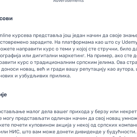
Advertisements
рсови
line курсева представља још један начин да своје знањ
истовремено зарадите. На платформама као што су Udem
можете направити курс о теми у којој сте стручни, било да
ографија или дигитални маркетинг. На пример, ако сте д
равити курс о традиционалним српским јелима. Ова стра
 доноси новац, већ и гради вашу репутацију као аутора,
 нових и узбудљивих прилика.
ије
остављање малог дела вашег прихода у берзу или некрет
е могу представљати одличан начин да свој новац умнож
ете почети куповином акција у некој од српских компани
или НИС, што вам може донети дивиденде у будућности.