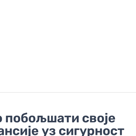
о побољшати своје
нсије уз сигурност