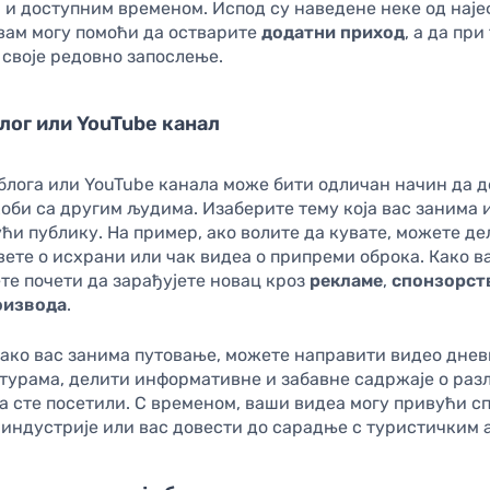
 и доступним временом. Испод су наведене неке од нај
 вам могу помоћи да остварите
додатни приход
, а да при
своје редовно запослење.
лог или YouTube канал
лога или YouTube канала може бити одличан начин да д
оби са другим људима. Изаберите тему која вас занима и
ћи публику. На пример, ако волите да кувате, можете де
вете о исхрани или чак видеа о припреми оброка. Како 
те почети да зарађујете новац кроз
рекламе
,
спонзорст
оизвода
.
 ако вас занима путовање, можете направити видео днев
нтурама, делити информативне и забавне садржаје о ра
а сте посетили. С временом, ваши видеа могу привући с
индустрије или вас довести до сарадње с туристичким 