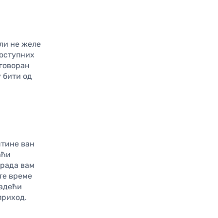
ли не желе
доступних
дговоран
у бити од
штине ван
аћи
 рада вам
те време
радећи
приход.