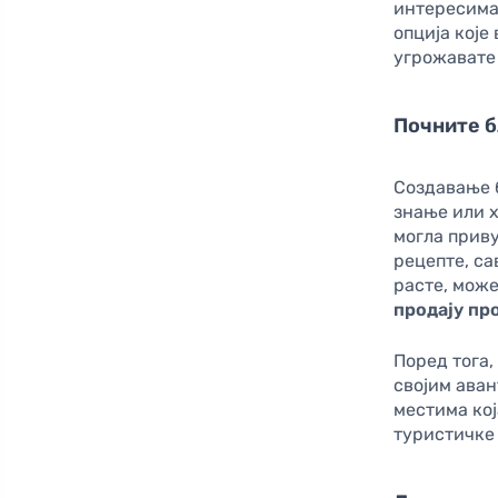
интересима
опција које
угрожавате 
Почните б
Создавање б
знање или х
могла приву
рецепте, са
расте, може
продају пр
Поред тога,
својим ава
местима кој
туристичке 