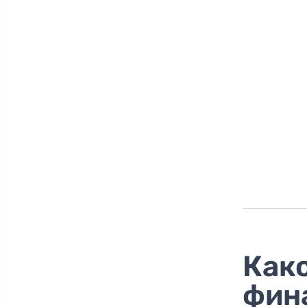
Как
фина