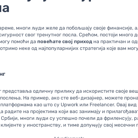
ла
реме, многи људи желе да побољшају своје финансије, а
сигурност свог тренутног посла. Срећом, постоји много 
 могу помоћи да
повећате свој приход
на практичан и о
отримо неке од најпопуларнијих стратегија које вам мог
нг
 представља одличну прилику да искористите своје ве
послења. На пример, ако сте веб-дизајнер, можете прон
 платформама као што су Upwork или Freelancer. Овај вид
а радите на пројектима који вас занимају и прилагођава
У Србији, многи људи су успешно почели да фриленсују, 
 клијенте у иностранству, и тиме допуњују свој месечни 