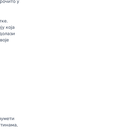
арочито у
тке.
у која
 долази
воје
зумети
штинама,