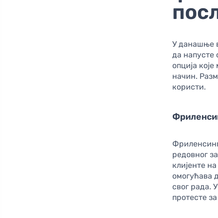
пос
У данашње в
да напусте 
опција које
начин. Разм
користи.
Фриленси
Фриленсинг
редовног за
клијенте на
омогућава д
свог рада. 
протесте за