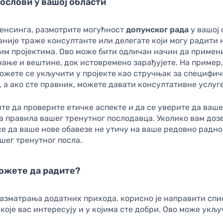
ослови у вашој области
енсинга, размотрите могућност
допунског рада
у вашој 
није траже консултанте или делегате који могу радити 
им пројектима. Ово може бити одличан начин да примени
нање и вештине, док истовремено зарађујете. На пример,
ожете се укључити у пројекте као стручњак за специфи
, а ако сте правник, можете давати консултативне услуге
те да проверите етичке аспекте и да се уверите да ваш
 правила вашег тренутног послодавца. Уколико вам доз
е да ваше нове обавезе не утичу на ваше редовно радно
шег тренутног посла.
ожете да радите?
азматрања додатних прихода, корисно је направити спи
које вас интересују и у којима сте добри. Ово може укљу