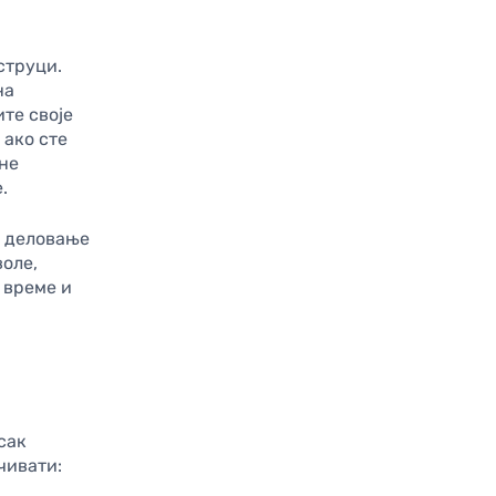
струци.
на
те своје
 ако сте
чне
.
е деловање
воле,
 време и
сак
чивати: