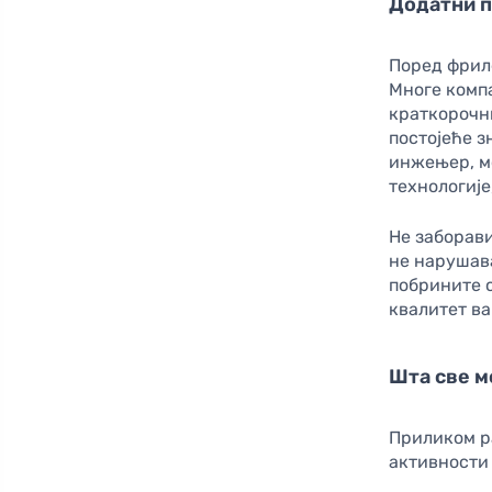
Додатни п
Поред фрил
Многе компа
краткорочн
постојеће з
инжењер, м
технологије
Не заборави
не нарушава
побрините с
квалитет ва
Шта све м
Приликом р
активности 