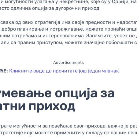
и могућности улагања у некретнине, које су у Србији, н
есто одлична опција за дугорочни приход.
 свака од ових стратегија има своје предности и недоста
з добро планирање и истраживање, можете пронаћи опциј
ашим потребама и интересовањима. Запамтите, успех не
 али са правим приступом, можете значајно побољшати с
Advertisements
ЂЕ:
Кликните овде да прочитате још један чланак
умевање опција за
атни приход
рате могућности за повећање свог прихода, важно је ра
тратегије које можете применити у складу са вашим ве