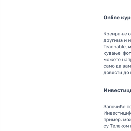
Online ку
Креирање on
другима и 
Teachable, 
кување, фот
можете нап
само да вам
довести до
Инвестиц
Започиће п
Инвестициј
пример, мож
су Телеком 