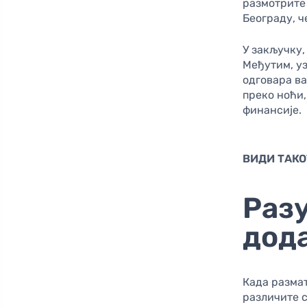
размотрите 
Београду, ч
У закључку,
Међутим, у
одговара в
преко ноћи,
финансије.
ВИДИ ТАКО
Раз
дод
Када размат
различите с