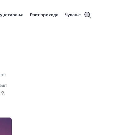
буџетирања
Раст прихода
Чување
ене
вешт
9,