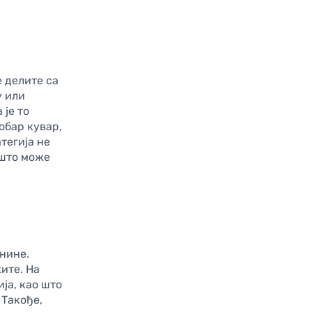
е делите са
y или
 је то
обар кувар,
тегија не
 што може
нине.
ите. На
ја, као што
 Такође,