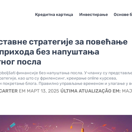
Кредитна картица
Инвестирање
Основе 
тавне стратегије за повећање
 прихода без напуштања
ног посла
oboljšati финансије без напуштања посла. У чланку су представљ
атегије, као што су фриленсинг, креирање online курсева,
и покретање блога. Правилно управљање временом и улагање у 
 CARTER
EM МАРТ 13, 2025
ÚLTIMA ATUALIZAÇÃO EM:
МАЈ 