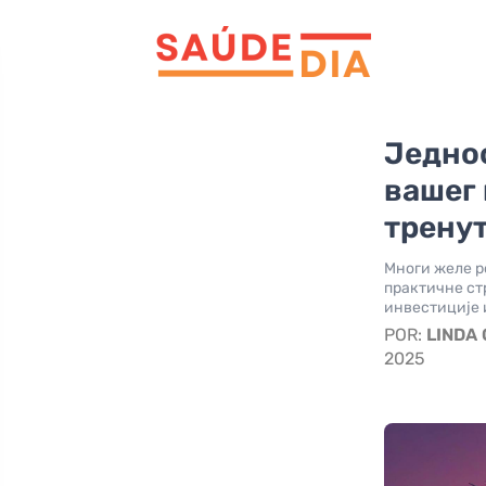
Једнос
вашег
тренут
Многи желе p
практичне стр
инвестиције 
POR:
LINDA
2025