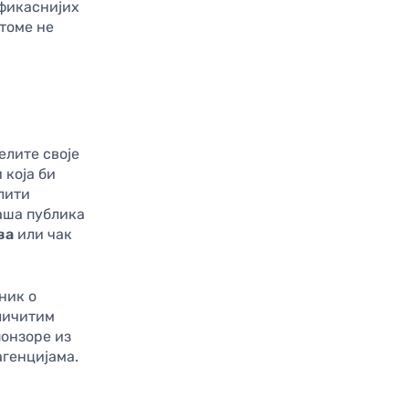
ефикаснијих
 томе не
елите своје
 која би
лити
ваша публика
ва
или чак
ник о
зличитим
понзоре из
агенцијама.