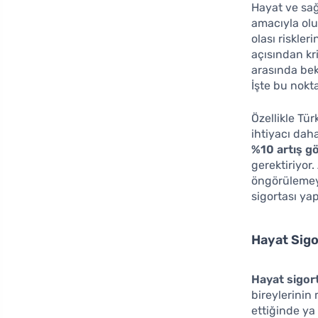
Hayat ve sağl
amacıyla olu
olası riskle
açısından kri
arasında bek
İşte bu nokt
Özellikle Tü
ihtiyacı dah
%10 artış g
gerektiriyor.
öngörülemeye
sigortası ya
Hayat Sigo
Hayat sigor
bireylerinin
ettiğinde ya