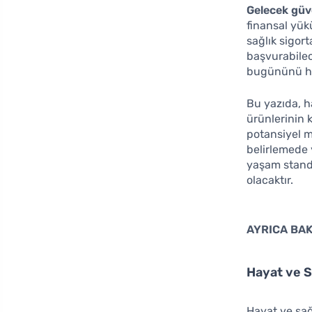
Gelecek güv
finansal yük
sağlık sigor
başvurabilec
bugününü he
Bu yazıda, ha
ürünlerinin k
potansiyel m
belirlemede 
yaşam standa
olacaktır.
AYRICA BAK
Hayat ve S
Hayat ve sağl