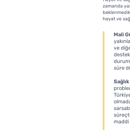
zamanda yaşam
beklenmedik 
hayat ve sağ
Mali 
yakınla
ve diğ
destek
durumu
süre d
Sağlık
proble
Türkiye
olmada
sarsabi
süreçte
maddi 