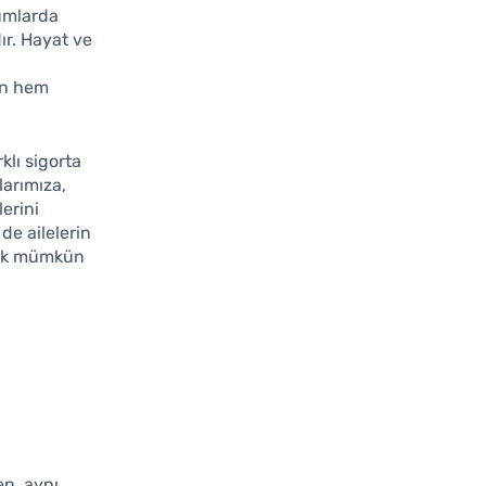
rumlarda
ır. Hayat ve
rin hem
klı sigorta
larımıza,
erini
de ailelerin
lmak mümkün
en, aynı