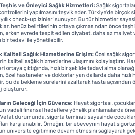
Teşhis ve Önleyici Sağlık Hizmetleri:
Sağlık sigortalar
kontrollerini yapılmasını teşvik eder. Türkiye’de birçok s
, yıllık check-up izinleri sunuyor. Bu tür hizmetler saye
klar, henüz belirtilerinin ortaya çıkmasından önce teşhis
n, erken evrede tespit edilen diyabet, daha az maliyet
ı bir tedavi ile yönetilebilir.
 Kaliteli Sağlık Hizmetlerine Erişim:
Özel sağlık sigort
rin kaliteli sağlık hizmetlerine ulaşımını kolaylaştırır. Ha
leri ortaya çıktığında, hızlı bir şekilde tedavi alma olanağ
n, özel hastaneler ve doktorlar yan dallarda daha hızlı 
lir, bu da bekleme sürelerini azaltarak hasta açısından 
j oluşturur.
arın Geleceği İçin Güvence:
Hayat sigortası, çocuklar
zun vadeli finansal hedeflere yönelik planlamalarda önem
 Vefat durumunda, sigorta teminatı sayesinde çocuklar
arı karşılanabilir. Örneğin, bir ebeveynin hayat sigorta
n üniversite eğitimine devam etmesini sağlayarak gel