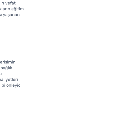
nin vefatı
kların eğitim
ası yaşanan
 erişimin
 sağlık
bu
aliyetleri
ibi önleyici