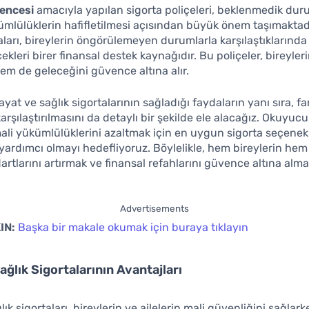
encesi
amacıyla yapılan sigorta poliçeleri, beklenmedik du
ümlülüklerin hafifletilmesi açısından büyük önem taşımaktad
taları, bireylerin öngörülemeyen durumlarla karşılaştıklarında
ekleri birer finansal destek kaynağıdır. Bu poliçeler, bireyle
m de geleceğini güvence altına alır.
yat ve sağlık sigortalarının sağladığı faydaların yanı sıra, far
arşılaştırılmasını da detaylı bir şekilde ele alacağız. Okuyucu
ali yükümlülüklerini azaltmak için en uygun sigorta seçenekl
yardımcı olmayı hedefliyoruz. Böylelikle, hem bireylerin hem 
rtlarını artırmak ve finansal refahlarını güvence altına a
Advertisements
IN:
Başka bir makale okumak için buraya tıklayın
ağlık Sigortalarının Avantajları
ık sigortaları, bireylerin ve ailelerin mali güvenliğini sağlark