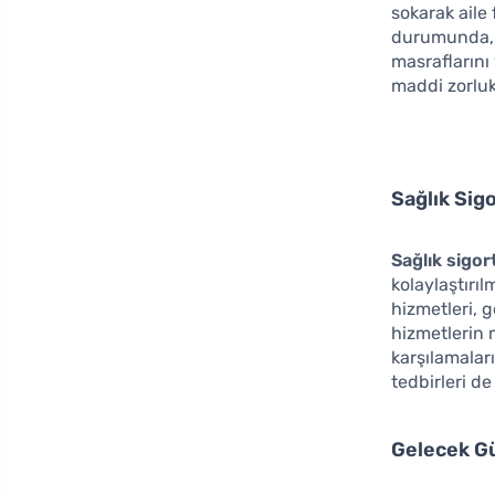
sokarak aile 
durumunda, h
masraflarını
maddi zorluk
Sağlık Sig
Sağlık sigor
kolaylaştırıl
hizmetleri, g
hizmetlerin m
karşılamalar
tedbirleri de
Gelecek Gü