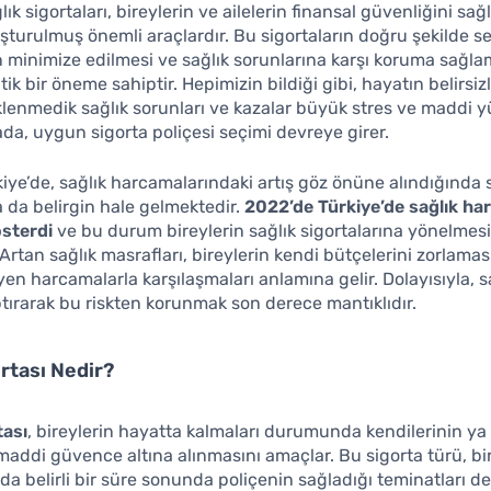
ık sigortaları, bireylerin ve ailelerin finansal güvenliğini sa
şturulmuş önemli araçlardır. Bu sigortaların doğru şekilde se
rin minimize edilmesi ve sağlık sorunlarına karşı koruma sağla
tik bir öneme sahiptir. Hepimizin bildiği gibi, hayatın belirsizl
lenmedik sağlık sorunları ve kazalar büyük stres ve maddi yük
ada, uygun sigorta poliçesi seçimi devreye girer.
rkiye’de, sağlık harcamalarındaki artış göz önüne alındığında 
a da belirgin hale gelmektedir.
2022’de Türkiye’de sağlık ha
österdi
ve bu durum bireylerin sağlık sigortalarına yönelmesi
 Artan sağlık masrafları, bireylerin kendi bütçelerini zorlamas
n harcamalarla karşılaşmaları anlamına gelir. Dolayısıyla, s
ptırarak bu riskten korunmak son derece mantıklıdır.
rtası Nedir?
tası
, bireylerin hayatta kalmaları durumunda kendilerinin ya 
 maddi güvence altına alınmasını amaçlar. Bu sigorta türü, bir
 da belirli bir süre sonunda poliçenin sağladığı teminatları d