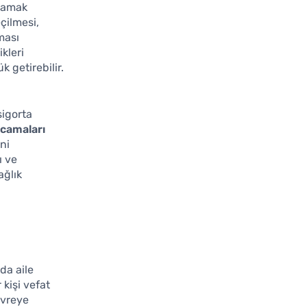
ğlamak
çilmesi,
ması
ikleri
 getirebilir.
sigorta
rcamaları
ni
ı ve
ağlık
da aile
 kişi vefat
evreye