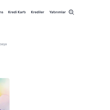
ns
Kredi Kartı
Krediler
Yatırımlar
 başa