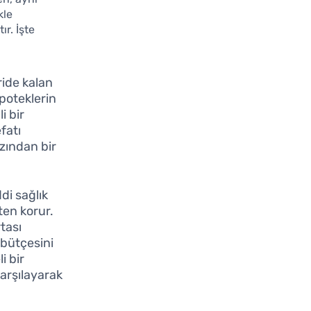
kle
r. İşte
ride kalan
ipoteklerin
i bir
fatı
zından bir
ddi sağlık
ten korur.
rtası
 bütçesini
i bir
karşılayarak