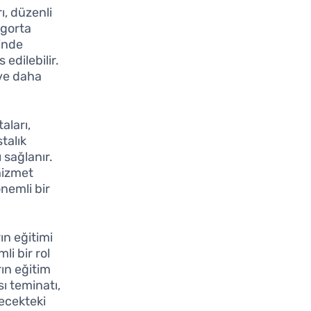
ı, düzenli
igorta
sinde
 edilebilir.
 ve daha
aları,
stalık
ı sağlanır.
hizmet
önemli bir
ın eğitimi
li bir rol
ın eğitim
sı teminatı,
ecekteki