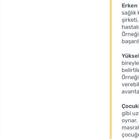
Erken 
sağlık 
şirketi
hastalı
Örneği
başarıl
Yüksek
bireyle
belirti
Örneği
verebi
avanta
Çocukl
gibi u
oynar.
masrafl
çocuğu