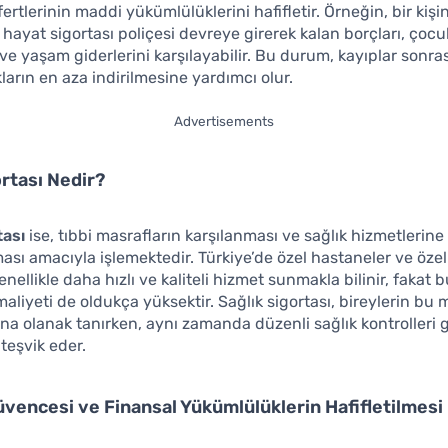
fertlerinin maddi yükümlülüklerini hafifletir. Örneğin, bir kişi
ayat sigortası poliçesi devreye girerek kalan borçları, çocu
 ve yaşam giderlerini karşılayabilir. Bu durum, kayıplar sonr
ların en aza indirilmesine yardımcı olur.
Advertisements
ortası Nedir?
tası
ise, tıbbi masrafların karşılanması ve sağlık hizmetlerine
ması amacıyla işlemektedir. Türkiye’de özel hastaneler ve özel
enellikle daha hızlı ve kaliteli hizmet sunmakla bilinir, fakat 
aliyeti de oldukça yüksektir. Sağlık sigortası, bireylerin bu m
ına olanak tanırken, aynı zamanda düzenli sağlık kontrolleri g
 teşvik eder.
vencesi ve Finansal Yükümlülüklerin Hafifletilmesi