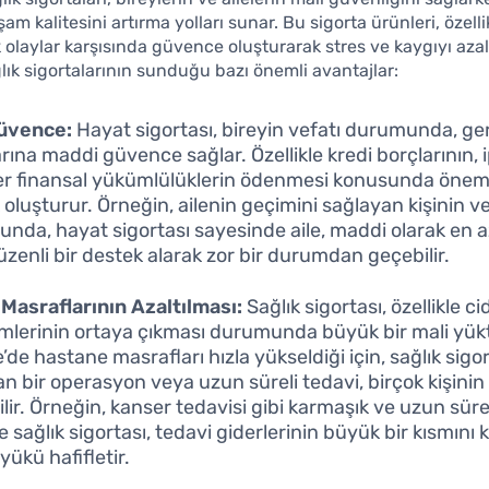
 kalitesini artırma yolları sunar. Bu sigorta ürünleri, özelli
olaylar karşısında güvence oluşturarak stres ve kaygıyı azaltı
lık sigortalarının sunduğu bazı önemli avantajlar:
Güvence:
Hayat sigortası, bireyin vefatı durumunda, ge
rına maddi güvence sağlar. Özellikle kredi borçlarının, 
er finansal yükümlülüklerin ödenmesi konusunda öneml
 oluşturur. Örneğin, ailenin geçimini sağlayan kişinin ve
nda, hayat sigortası sayesinde aile, maddi olarak en a
üzenli bir destek alarak zor bir durumdan geçebilir.
 Masraflarının Azaltılması:
Sağlık sigortası, özellikle ci
mlerinin ortaya çıkması durumunda büyük bir mali yük
’de hastane masrafları hızla yükseldiği için, sağlık sigo
n bir operasyon veya uzun süreli tedavi, birçok kişinin
lir. Örneğin, kanser tedavisi gibi karmaşık ve uzun sürel
 sağlık sigortası, tedavi giderlerinin büyük bir kısmını 
yükü hafifletir.