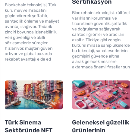
Sertifikasyon
Blockchain teknolojisi, Türk
kuru meyve ihracatını
Blockchain teknolojisi, kültürel
güçlendirerek şeffaflık,
varlıkların korunması ve
sahtecilik önleme ve maliyet
ticaretinde güvenlik, şeffaflık
avantajı sağlıyor. Tedarik
ve doğrulama sağlayarak
zinciri boyunca izlenebilirlik,
sahteciliği önler ve aracıları
veri güvenliği ve akıllı
azaltır. Türkiye gibi zengin
sözleşmelerle süreçler
kültürel mirasa sahip ülkelerde
hızlanıyor, müşteri güveni
bu teknoloji, sanat eserlerinin
artıyor ve global pazarda
geçmişini güvence altına
rekabet avantajı elde ed
alarak gelecek nesillere
aktarmada önemli fırsatlar sun
Türk Sinema
Geleneksel güzellik
Sektöründe NFT
ürünlerinin