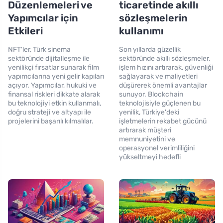
Düzenlemeleri ve
ticaretinde akıllı
Yapımcılar için
sözleşmelerin
Etkileri
kullanımı
NFT'ler, Türk sinema
Son yıllarda güzellik
sektöründe dijitalleşme ile
sektöründe akıllı sözleşmeler,
yenilikçi fırsatlar sunarak film
işlem hızını artırarak, güvenliği
yapımcılarına yeni gelir kapıları
sağlayarak ve maliyetleri
açıyor. Yapımcılar, hukuki ve
düşürerek önemli avantajlar
finansal riskleri dikkate alarak
sunuyor. Blockchain
bu teknolojiyi etkin kullanmalı,
teknolojisiyle güçlenen bu
doğru strateji ve altyapı ile
yenilik, Türkiye'deki
projelerini başarılı kılmalılar.
işletmelerin rekabet gücünü
artırarak müşteri
memnuniyetini ve
operasyonel verimliliğini
yükseltmeyi hedefli