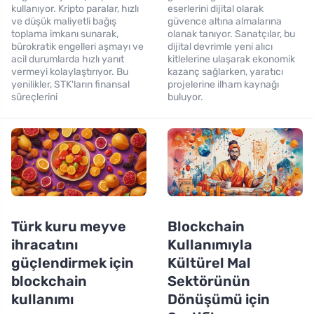
kullanıyor. Kripto paralar, hızlı
eserlerini dijital olarak
ve düşük maliyetli bağış
güvence altına almalarına
toplama imkanı sunarak,
olanak tanıyor. Sanatçılar, bu
bürokratik engelleri aşmayı ve
dijital devrimle yeni alıcı
acil durumlarda hızlı yanıt
kitlelerine ulaşarak ekonomik
vermeyi kolaylaştırıyor. Bu
kazanç sağlarken, yaratıcı
yenilikler, STK'ların finansal
projelerine ilham kaynağı
süreçlerini
buluyor.
Türk kuru meyve
Blockchain
ihracatını
Kullanımıyla
güçlendirmek için
Kültürel Mal
blockchain
Sektörünün
kullanımı
Dönüşümü için