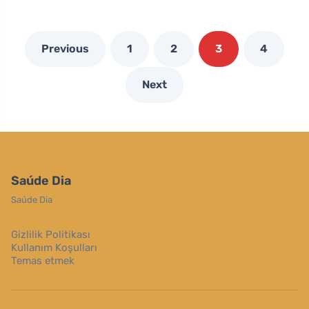
Previous
1
2
3
4
Next
Saúde Dia
Saúde Dia
Gizlilik Politikası
Kullanım Koşulları
Temas etmek