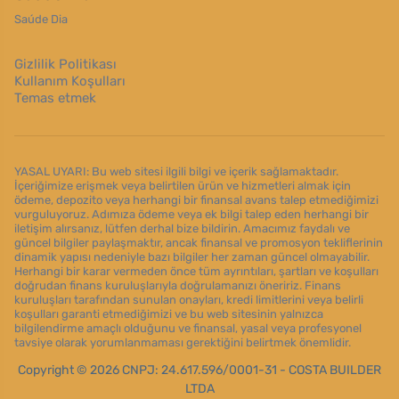
Saúde Dia
Gizlilik Politikası
Kullanım Koşulları
Temas etmek
YASAL UYARI: Bu web sitesi ilgili bilgi ve içerik sağlamaktadır.
İçeriğimize erişmek veya belirtilen ürün ve hizmetleri almak için
ödeme, depozito veya herhangi bir finansal avans talep etmediğimizi
vurguluyoruz. Adımıza ödeme veya ek bilgi talep eden herhangi bir
iletişim alırsanız, lütfen derhal bize bildirin. Amacımız faydalı ve
güncel bilgiler paylaşmaktır, ancak finansal ve promosyon tekliflerinin
dinamik yapısı nedeniyle bazı bilgiler her zaman güncel olmayabilir.
Herhangi bir karar vermeden önce tüm ayrıntıları, şartları ve koşulları
doğrudan finans kuruluşlarıyla doğrulamanızı öneririz. Finans
kuruluşları tarafından sunulan onayları, kredi limitlerini veya belirli
koşulları garanti etmediğimizi ve bu web sitesinin yalnızca
bilgilendirme amaçlı olduğunu ve finansal, yasal veya profesyonel
tavsiye olarak yorumlanmaması gerektiğini belirtmek önemlidir.
Copyright © 2026 CNPJ: 24.617.596/0001-31 - COSTA BUILDER
LTDA