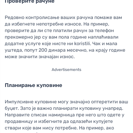
Проверите рачуне
Редовно контролисање ваших рачуна помаже вам
да избегнете непотребне износе. На пример,
проверите да ли сте платили рачун за телефон
прекомерно јер су вам пола године наплаћивали
додатне услуге које нисте ни koristili. Чак и мала
уштеда, попут 200 динара месечно, на крају године
може значити значајан износ.
Advertisements
Планирање куповине
Импулсивне куповине могу значајно оптеретити ваш
буџет. Зато је важно планирати куповину унапред.
Направите списак намирница пре него што одете у
продавницу и избегните да одлазећи купујете
ствари које вам нису потребне. На пример, ако