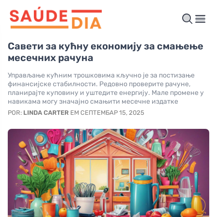
Савети за кућну економију за смањење
месечних рачуна
Управљање кућним трошковима кључно је за постизање
финансијске стабилности. Редовно проверите рачуне,
планирајте куповину и уштедите енергију. Мале промене у
навикама могу значајно смањити месечне издатке
POR:
LINDA CARTER
EM СЕПТЕМБАР 15, 2025