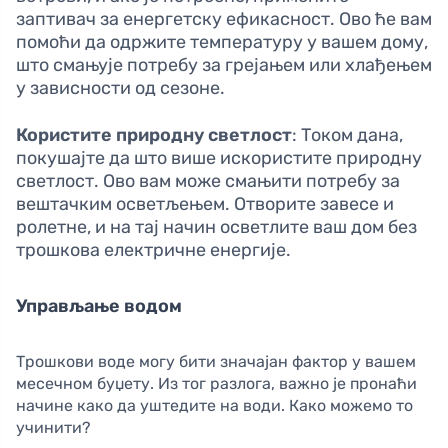
заптивач за енергетску ефикасност. Ово ће вам
помоћи да одржите температуру у вашем дому,
што смањује потребу за грејањем или хлађењем
у зависности од сезоне.
Користите природну светлост
: Током дана,
покушајте да што више искористите природну
светлост. Ово вам може смањити потребу за
вештачким осветљењем. Отворите завесе и
ролетне, и на тај начин осветлите ваш дом без
трошкова електричне енергије.
Управљање водом
Трошкови воде могу бити значајан фактор у вашем
месечном буџету. Из тог разлога, важно је пронаћи
начине како да уштедите на води. Како можемо то
учинити?