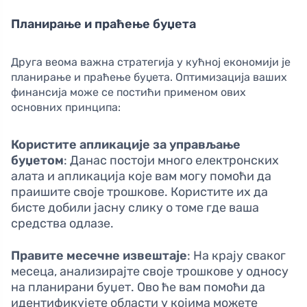
Планирање и праћење буџета
Друга веома важна стратегија у кућној економији је
планирање и праћење буџета. Оптимизација ваших
финансија може се постићи применом ових
основних принципа:
Користите апликације за управљање
буџетом
: Данас постоји много електронских
алата и апликација које вам могу помоћи да
праишите своје трошкове. Користите их да
бисте добили јасну слику о томе где ваша
средства одлазе.
Правите месечне извештаје
: На крају сваког
месеца, анализирајте своје трошкове у односу
на планирани буџет. Ово ће вам помоћи да
идентификујете области у којима можете