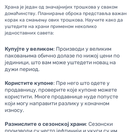
Храна је један од значајнијих трошкова у сваком
домаћинству. Планирање оброка представља важан
корак ка смањењу ових трошкова. Научите како да
уштедите на храни применом неколико
једноставних савета:
Купујте у великом
: Производи у великим
паковањима обично долазе по нижој цени по
јединици, што вам може уштедети новац на
дужи период.
Користите купоне
: Пре него што одете у
продавницу, проверите које купоне можете
користити. Многе продавнице нуде попусте
који могу направити разлику у коначном
износу.
Размислите о сезонској храни
: Сезонски
производи су често јефтинији и укуси су им