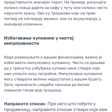
представљати значајан терет. На пример, рачунајте
колико новца дајете за кафу у путу или колико често
наручите храну. Ово су трошкови који на први
поглед не изгледају велики, али се акумулирају у
значајној количини.
Избегавање куповине у чистој
импулсивности
Када размишљате о вашим финансијама, важно је
избегавати импулсивну куповину. Често се дешава
да у тренутку узбуђења купимо неке ствари које
нам уопште нису потребне. Импулсивне куповине
могу стварати велике недостатке у вашем буџету.
Зато, примените следеће технике да бисмо
смањили такав вид трошења:
Направите списак
: Пре него што пођете у
продавницу, направите списак ствари које вам