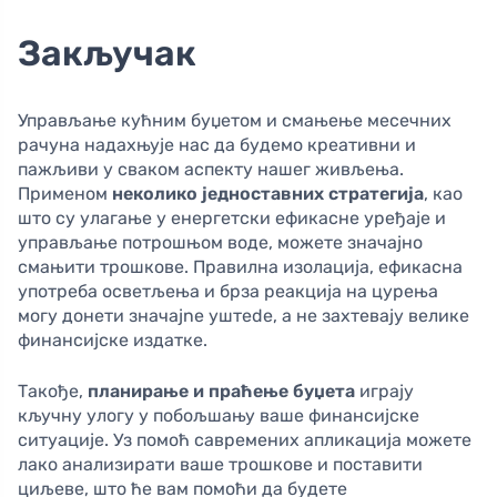
Закључак
Управљање кућним буџетом и смањење месечних
рачуна надахњује нас да будемо креативни и
пажљиви у сваком аспекту нашег живљења.
Применом
неколико једноставних стратегија
, као
што су улагање у енергетски ефикасне уређаје и
управљање потрошњом воде, можете значајно
смањити трошкове. Правилна изолација, ефикасна
употреба осветљења и брза реакција на цурења
могу донети значajne уштede, а не захтевају велике
финансијске издатке.
Такође,
планирање и праћење буџета
играју
кључну улогу у побољшању ваше финансијске
ситуације. Уз помоћ савремених апликација можете
лако анализирати ваше трошкове и поставити
циљеве, што ће вам помоћи да будете