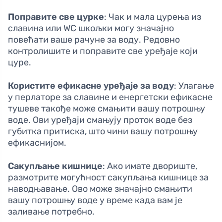
Поправите све цурке
: Чак и мала цурења из
славина или WC шкољки могу значајно
повећати ваше рачуне за воду. Редовно
контролишите и поправите све уређаје који
цуре.
Користите ефикасне уређаје за воду
: Улагање
у перлаторe за славине и енергетски ефикасне
тушеве такође може смањити вашу потрошњу
воде. Oви уређаји смањују проток воде без
губитка притиска, што чини вашу потрошњу
ефикаснијом.
Сакупљање кишнице
: Ако имате двориште,
размотрите могућност сакупљања кишнице за
наводњавање. Ово може значајно смањити
вашу потрошњу воде у време када вам је
заливање потребно.