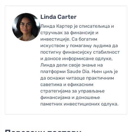
Linda Carter
Линда Картер је списатељица и
стручњак за финансије и
инвестиције. Са богатим
искуством у помагању људима да
постигну финансијску стабилност
и доносе информисане одлуке,
Линда дели своје знање на
платформи Saude Dia. Њен циљ је
да оснажи читаоце практичним
саветима и ефикасним
стратегијама за управљање
финансијама и доношење
паметних инвестиционих одлука.