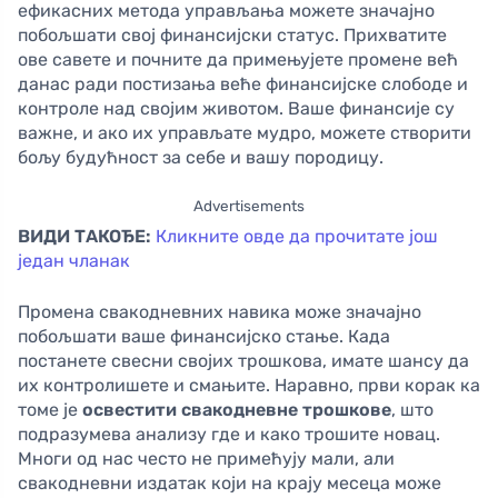
ефикасних метода управљања можете значајно
побољшати свој финансијски статус. Прихватите
ове савете и почните да примењујете промене већ
данас ради постизања веће финансијске слободе и
контроле над својим животом. Ваше финансије су
важне, и ако их управљате мудро, можете створити
бољу будућност за себе и вашу породицу.
Advertisements
ВИДИ ТАКОЂЕ:
Кликните овде да прочитате још
један чланак
Промена свакодневних навика може значајно
побољшати ваше финансијско стање. Када
постанете свесни својих трошкова, имате шансу да
их контролишете и смањите. Наравно, први корак ка
томе је
освестити свакодневне трошкове
, што
подразумева анализу где и како трошите новац.
Многи од нас често не примећују мали, али
свакодневни издатак који на крају месеца може