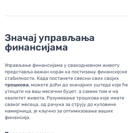
Значај управљања
финансијама
Управљање финансијама у свакодневном животу
представља важан корак ка постизању финансијске
стабилности. Када постанете свесни свих својих
трошкова
, можете доћи до значајних уштеда које ће
утицати на ваш месечни буџет, а самим тим и на
квалитет живота. Разумевање трошкова које имате
сваког месеца, од рачуна за струју до куповине
намирница, је кључно за оптимизовање ваших
финансија.