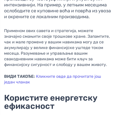
интензивнији. На пример, у летњим месецима
ослободите се куповине воћа и поврћа из увоза
и окрените се локалним производима.
Применом ових савета и стратегија, можете
значајно смањити своје трошкове хране. Запамтите,
чак и мале промене у вашим навикама могу да се
акумулирају у велике финансијске уштеде током
месеца. Разумевање и управљање вашим
свакодневним навикама може бити кључ за
финансијску сигурност и слободу у вашем животу.
ВИДИ ТАКОЂЕ:
Кликните овде да прочитате још
један чланак
Користите енергетску
ефикасност