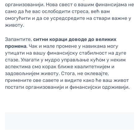
организованији. Нова свест о вашим финансијама не
само да ће вас ослободити стреса, већ вам
омогућити и да се усредсредите на ствари важне у
животу.
Запамтите,
ситни кораци доводе до великих
промена
. Чак и мале промене у навикама могу
утицати на вашу финансијску стабилност на дуге
стазе. Улагати у мудро управљање кућом у неким
аспектима смо корак ближе квалитетнијем и
задовољнијем животу. Стога, не оклевајте,
примените ове савете и видите како ће ваш живот
постати организованији и финансијски одрживији.