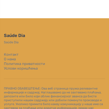
Saúde Dia
Saúde Dia
Контакт
О нама
Политика приватности
Услови коришћења
ПРАВНО ОБАВЕШТЕЊЕ: Ова веб страница пружа релевантне
информације и садржај. Наглашавамо да не захтевамо плаћања,
депозите или било који облик финансијског аванса да бисте
приступили нашем садржају или добили поменуте производе и
услуге. Уколико примите било какву комуникацију у наше име са
захтевом за плаћање или додатне информације, одмах нас