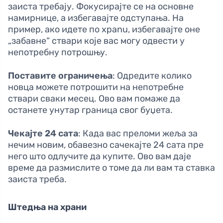
заиста требају. Фокусирајте се на основне
намирнице, а избегавајте одступања. На
пример, ако идете по хрanu, избегавајте оне
„забавне“ ствари које вас могу одвести у
непотребну потрошњу.
Поставите ограничења
: Одредите колико
новца можете потрошити на непотребне
ствари сваки месец. Ово вам помаже да
останете унутар граница свог буџета.
Чекајте 24 сата
: Када вас преломи жеља за
нечим новим, обавезно сачекајте 24 сата пре
него што одлучите да купите. Ово вам даје
време да размислите о томе да ли вам та ставка
заиста треба.
Штедња на храни