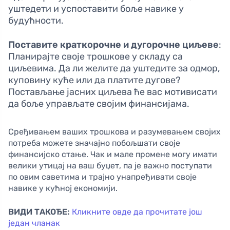
уштедети и успоставити боље навике у
будућности.
Поставите краткорочне и дугорочне циљеве
:
Планирајте своје трошкове у складу са
циљевима. Да ли желите да уштедите за одмор,
куповину куће или да платите дугове?
Постављање јасних циљева ће вас мотивисати
да боље управљате својим финансијама.
Сређивањем ваших трошкова и разумевањем својих
потреба можете значајно побољшати своје
финансијско стање. Чак и мале промене могу имати
велики утицај на ваш буџет, па је важно поступати
по овим саветима и трајно унапређивати своје
навике у кућној економији.
ВИДИ ТАКОЂЕ:
Кликните овде да прочитате још
један чланак