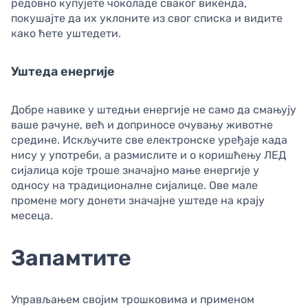
редовно купујете чоколаде сваког викенда,
покушајте да их уклоните из свог списка и видите
како ћете уштедети.
Уштеда енергије
Добре навике у штедњи енергије не само да смањују
ваше рачуне, већ и доприносе очувању животне
средине. Искључите све електронске уређаје када
нису у употреби, а размислите и о коришћењу ЛЕД
сијалица које троше значајно мање енергије у
односу на традиционалне сијалице. Ове мале
промене могу донети значајне уштеде на крају
месеца.
Запамтите
Управљањем својим трошковима и применом