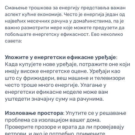
Смањење трошкова за енергију представља важан
аспект кућне економије. Често је енергија један од
највећих месечних рачуна у домаћинствима, па је
важно размотрити мере које можете предузети да
побољшате енергетску ефикасност. Ево неколико
савета:
Уложите у енергетски ефикасне уређаје
:
Када купујете нове уређаје, потражите оне који
имају високе енергетске оцене. Уређаји као
што су фрижидери, веш машинe и телевизори
често троше много енергије. Улагање у
енергетски ефикасне моделе може вам
уштедети значајну суму на рачунима.
Изоловање простора
: Упутите се у решавање
проблема са изолацијом вашег дома.
Проверите прозоре и врата да ли провејавају
ветрови, и ако је потребно, примените