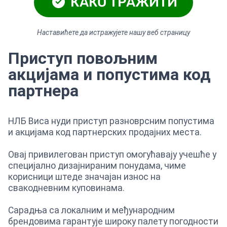
КАКО ТРАЖИТИ
Наставићете да истражујете нашу веб страницу
Приступ повољним
акцијама и попустима код
партнера
НЛБ Виса нуди приступ разноврсним попустима
и акцијама код партнерских продајних места.
Овај привилегован приступ омогућавају учешће у
специјално дизајнираним понудама, чиме
корисници штеде значајан износ на
свакодневним куповинама.
Сарадња са локалним и међународним
брендовима гарантује широку палету погодности