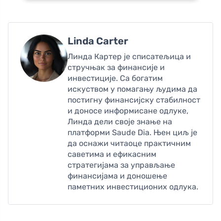
Linda Carter
Линда Картер је списатељица и
стручњак за финансије и
инвестиције. Са богатим
искуством у помагању људима да
постигну финансијску стабилност
и доносе информисане одлуке,
Линда дели своје знање на
платформи Saude Dia. Њен циљ је
да оснажи читаоце практичним
саветима и ефикасним
стратегијама за управљање
финансијама и доношење
паметних инвестиционих одлука.