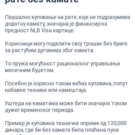
Паушално куповање на рате, које не подразумева
додатну камату, значајна је финансијска
предност NLB Visa картице.
Корисници могу поделити свој трошак без бриге
за растућим дуговима због камата.
То пружа могућност рационалног управљања
месечним буџетом.
Посебно је корисно током већих куповина, попут
набавке технике или намештаја.
Уштеда на каматама може бити значајна током
дужег временског периода.
Пример је куповина техничке опреме од 120,000
динара, где би без камате била плаћена пуна