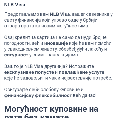
NLB Visa
Представљамо вам
NLB Visa
, вашег савезника у
свету финансија који управо овде у Србији
отвара врата ка новим могућностима.
Овај кредитна картица не само да нуди бројне
погодности, већ и
иновације
које ће вам помоћи
у свакодневном животу, обезбеђујући лакоћу и
сигурност
у свим трансакцијама.
Зашто је NLB Visa другачија? Истражите
ексклузивне попусте
и
повлашћене услуге
које ће задовољити чак и најзахтевније потребе.
Осигурајте себи слободу куповине и
финансијску флексибилност
већ данас!
Могућност куповине на
рате без камате