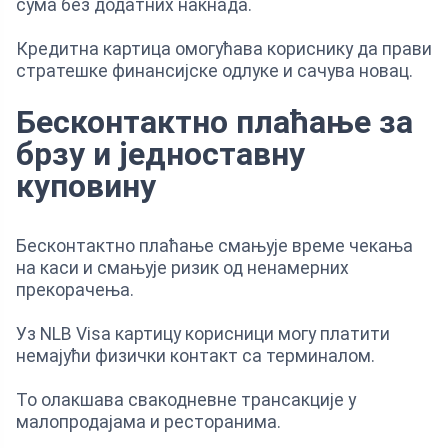
сума без додатних накнада.
Кредитна картица омогућава кориснику да прави
стратешке финансијске одлуке и сачува новац.
Бесконтактно плаћање за
брзу и једноставну
куповину
Бесконтактно плаћање смањује време чекања
на каси и смањује ризик од ненамерних
прекорачења.
Уз NLB Visa картицу корисници могу платити
немајући физички контакт са терминалом.
То олакшава свакодневне трансакције у
малопродајама и ресторанима.