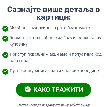
Сазнајте више детаља о
картици:
Могућност куповине на рате без камате
Бесконтактно плаћање за брзу и једноставну
куповину
Приступ повољним акцијама и попустима код
партнера
Путно осигурање за вас и чланове породице
КАКО ТРАЖИТИ
Наставићете да истражујете нашу веб страницу