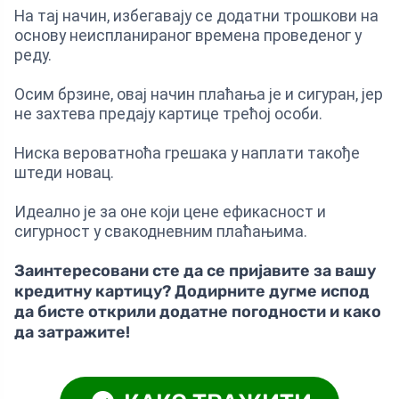
На тај начин, избегавају се додатни трошкови на
основу неиспланираног времена проведеног у
реду.
Осим брзине, овај начин плаћања је и сигуран, јер
не захтева предају картице трећој особи.
Нискa вероватноћа грешака у наплати такође
штеди новац.
Идеално је за оне који цене ефикасност и
сигурност у свакодневним плаћањима.
Заинтересовани сте да се пријавите за вашу
кредитну картицу? Додирните дугме испод
да бисте открили додатне погодности и како
да затражите!