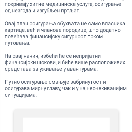
покривају хитне медицинске услуге, осигурање
од незгода и изгубљен пртљаг.
Овај план осигурања обухвата не само власника
картице, већ и чланове породице, што додатно
повећава финансијску сигурност током
путовања.
На овај начин, избећи ће се непријатни
финансијски шокови, и биће више расположивих
средстава за уживање у авантурама.
Путно осигурање смањује забринутост и
осигурава мирну главу, чак и у најнеочекиванијим
ситуацијама.