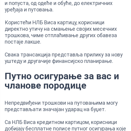
и попуста, од одеће и обуће, до електричних
уређаја и путовања.
Користећи НЛБ Виса картицу, корисници
директно утичу на смањење својих месечних
трошкова, чиме отплаћивање других обавеза
постаје лакше.
Свака трансакција представља прилику за нову
уштеду и другачије финансијско планирање.
Путно осигурање за вас и
чланове породице
Непредвиђени трошкови на путовањима могу
представљати значајан ударац на буџет.
Са НЛБ Виса кредитном картицом, корисници
добијају бесплатне полисе путног осигурања које