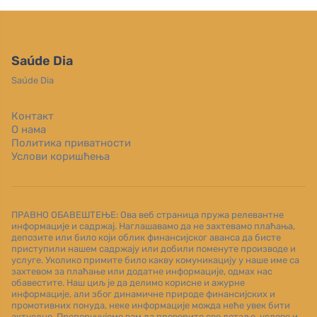
Saúde Dia
Saúde Dia
Контакт
О нама
Политика приватности
Услови коришћења
ПРАВНО ОБАВЕШТЕЊЕ: Ова веб страница пружа релевантне
информације и садржај. Наглашавамо да не захтевамо плаћања,
депозите или било који облик финансијског аванса да бисте
приступили нашем садржају или добили поменуте производе и
услуге. Уколико примите било какву комуникацију у наше име са
захтевом за плаћање или додатне информације, одмах нас
обавестите. Наш циљ је да делимо корисне и ажурне
информације, али због динамичне природе финансијских и
промотивних понуда, неке информације можда неће увек бити
актуелне. Препоручујемо вам да проверите све детаље, услове и