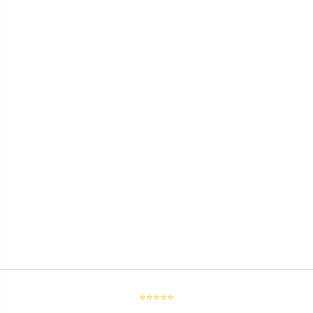
⭐⭐⭐⭐⭐