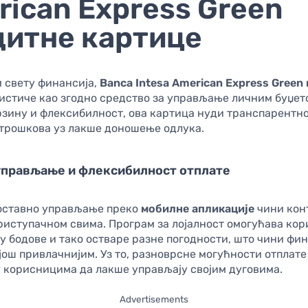
ican Express Green
дитне картице
 свету финансија,
Banca Intesa American Express Green
истиче као згодно средство за управљање личним буџето
рзину и флексибилност, ова картица нуди транспарентно
трошкова уз лакше доношење одлука.
управљање и флексибилност отплате
ноставно управљање преко
мобилне апликације
чини кон
риступачном свима. Програм за лојалност омогућава ко
у бодове и тако остваре разне погодности, што чини фи
ош привлачнијим. Уз то, разноврсне могућности отплате
у корисницима да лакше управљају својим дуговима.
Advertisements