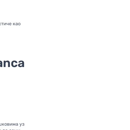
стиче као
anca
шковима уз