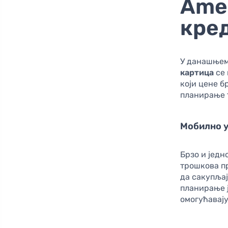
Amer
кре
У данашњем
картица
се 
који цене б
планирање 
Мобилно 
Брзо и јед
трошкова п
да сакупљај
планирање ј
омогућавај