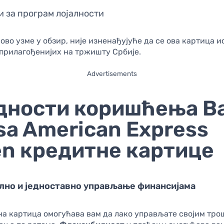
и за програм лојалности
 ово узме у обзир, није изненађујуће да се ова картица и
јприлагођенијих на тржишту Србије.
Advertisements
дности коришћења B
sa American Express
en кредитне картице
но и једноставно управљање финансијама
на картица омогућава вам да лако управљате својим тро