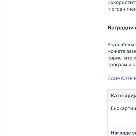
искористите
и ограниче
Наградни 
Коришћењем
можете зам
користите 
програм и с
САЗНАЈТЕ 
Категориј
Екокарти
Награде з