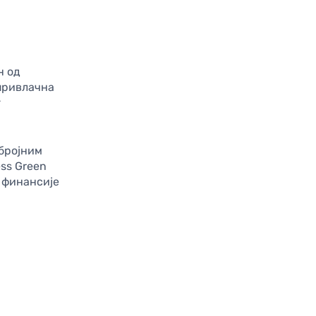
н од
 привлачна
г
 бројним
ss Green
 финансије