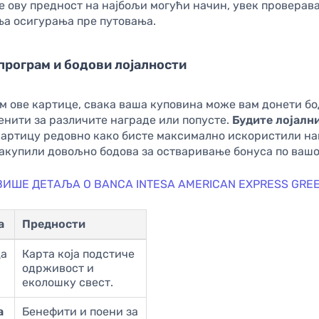
 ову предност на најбољи могући начин, увек проверава
ња осигурања пре путовања.
програм и бодови лојалности
 ове картице, свака ваша куповина може вам донети бо
енити за различите награде или попусте.
Будите лојалн
картицу редовно како бисте максимално искористили н
акупили довољно бодова за остваривање бонуса по вашо
ВИШЕ ДЕТАЉА О BANCA INTESA AMERICAN EXPRESS GRE
а
Предности
ца
Карта која подстиче
одрживост и
еколошку свест.
а
Бенефити и поени за