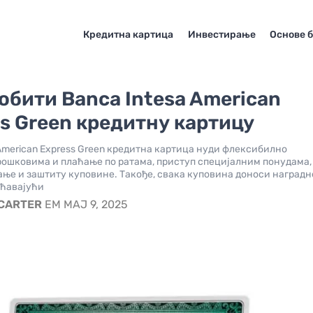
Кредитна картица
Инвестирање
Основе 
обити Banca Intesa American
s Green кредитну картицу
 American Express Green кредитна картица нуди флексибилно
ошковима и плаћање по ратама, приступ специјалним понудама,
ање и заштиту куповине. Такође, свака куповина доноси наградн
ућавајући
 CARTER
EM МАЈ 9, 2025