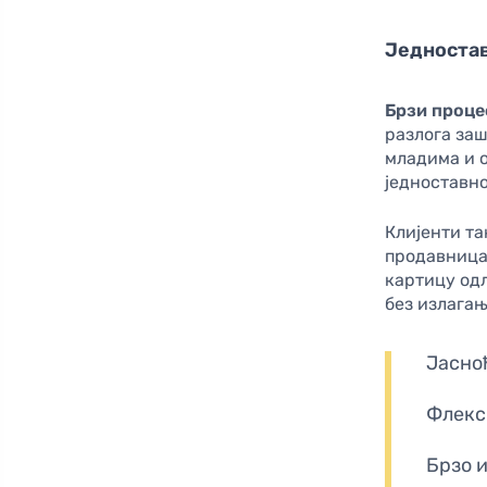
Једностав
Брзи проце
разлога заш
младима и о
једноставно
Клијенти та
продавницам
картицу одл
без излага
Јасно
Флекс
Брзо 