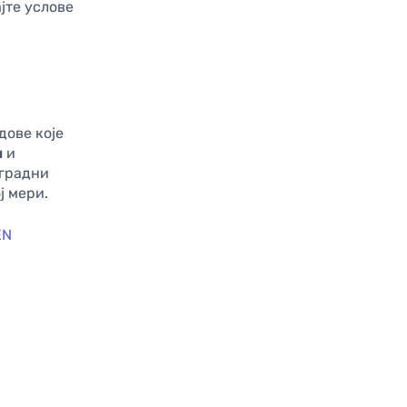
јте услове
дове које
и
и
аградни
ј мери.
EN