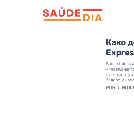
Како д
Expres
Banca Intesa
управљање тр
путно осигур
бодове, омог
POR:
LINDA