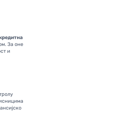
 кредитна
м. За оне
ст и
тролу
рисницима
нансијско