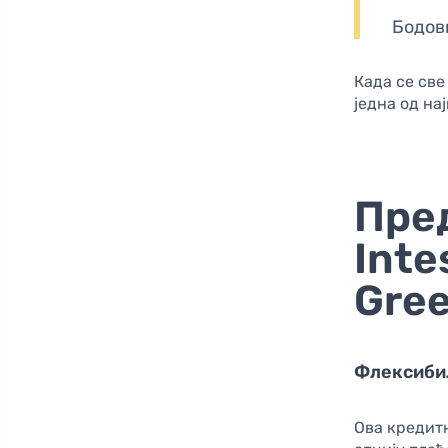
Бодов
Када се све
једна од на
Пре
Inte
Gre
Флексибил
Ова кредит