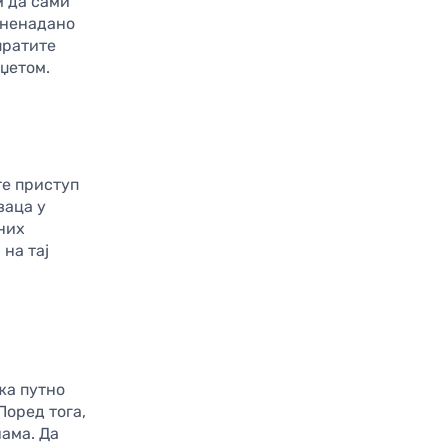
м да сами
 ненадано
пратите
џетом.
те приступ
ваца у
ених
 на тај
жа путно
Поред тога,
ама. Да