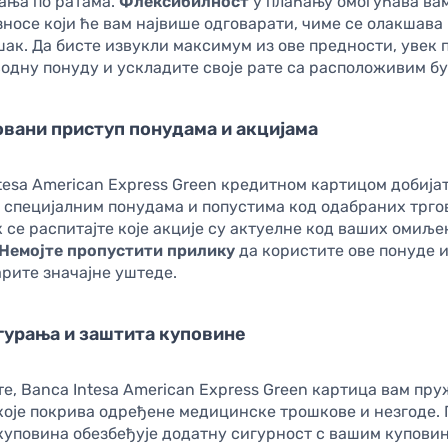
ћања по ратама.
Флексибилност
у плаћању омогућава ва
носе који ће вам највише одговарати, чиме се олакшава
ак. Да бисте извукли максимум из ове предности, увек 
одну понуду и ускладите своје рате са расположивим бу
вани приступ понудама и акцијама
tesa American Express Green кредитном картицом добија
 специјалним понудама и попустима код одабраних трго
к се распитајте које акције су актуелне код ваших омиљ
Немојте пропустити прилику
да користите ове понуде и
рите значајне уштеде.
гурања и заштита куповине
те, Banca Intesa American Express Green картица вам пру
оје покрива одређене медицинске трошкове и незгоде. 
куповина обезбеђује додатну сигурност с вашим куповин