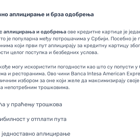
но аплицирање и брза одобрења
с аплицирања и одобрења
ове кредитне картице је једа
то је популарна међу потрошачима у Србији. Посебно је
нима који први пут аплицирају за кредитну картицу збо
сти целог поступка и безбедних услова.
кође могу искористити погодности као што су попусти у
а и ресторанима. Ово чини Banca Intesa American Expre
ичним избором за оне који желе да максимизирају своје
ња непотребним трошковима.
ћа у праћењу трошкова
ибилност у отплати пута
и једноставно аплицирање