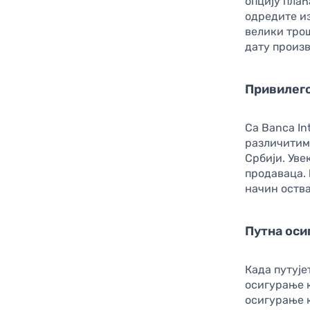
опцију пла
одредите из
велики трош
дату произв
Привилего
Са Banca In
различитим
Србији. Уве
продаваца.
начин оства
Путна оси
Када путује
осигурање к
осигурање 