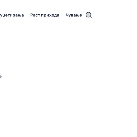
буџетирања
Раст прихода
Чување
е