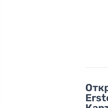
Откр
Erst
Кар