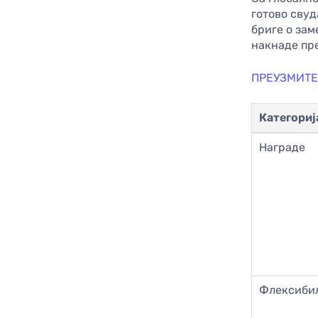
готово свуд
бриге о за
накнаде пр
ПРЕУЗМИТЕ 
Категориј
Награде
Флексиби