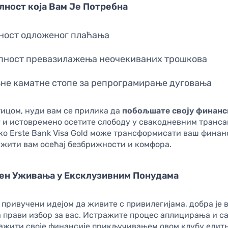
ност која Вам Је Потребна
ност одложеног плаћања
пност превазилажења неочекиваних трошкова
не каматне стопе за репрограмирање дуговања
тицом, нуди вам се прилика да
побољшате своју финанс
т
и истовремено осетите слободу у свакодневним транса
ко Erste Bank Visa Gold може трансформисати ваш финан
ужити вам осећај безбрижности и комфора.
ен Уживања у Ексклузивним Понудама
 привучени идејом да живите с привилегијама, добра је в
 прави избор за вас. Истражите процес аплицирања и са
ажити своје финансије прикључивањем овом клубу елит