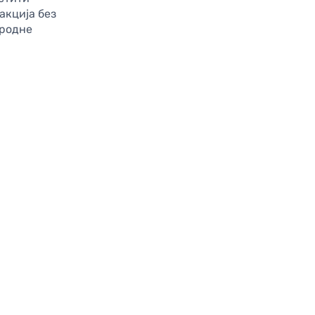
акција без
ародне