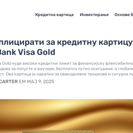
Кредитна картица
Инвестирање
Основе 
плицирати за кредитну картицу
Bank Visa Gold
isa Gold нуди високи кредитни лимит за финансијску флексибилно
дова за попусте и ваучере, бесплатно путно осигурање, и глобал
т. Ова картица је идеална за свакодневне трошкове и сигурна п
 CARTER
EM МАЈ 9, 2025