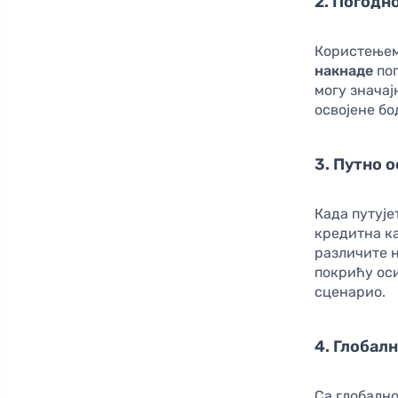
2. Погодн
Користењем
накнаде
поп
могу знача
освојене бо
3. Путно 
Када путује
кредитна к
различите 
покрићу ос
сценарио.
4. Глобал
Са глобално