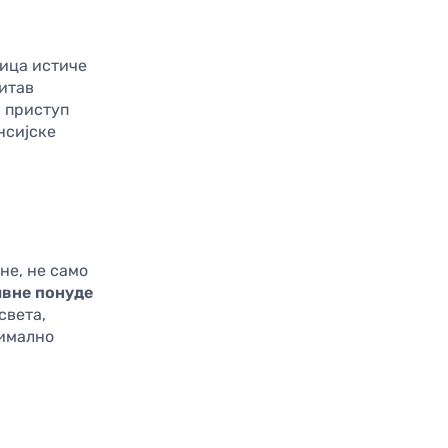
ица истиче
читав
а приступ
нсијске
не, не само
ивне понуде
света,
симално