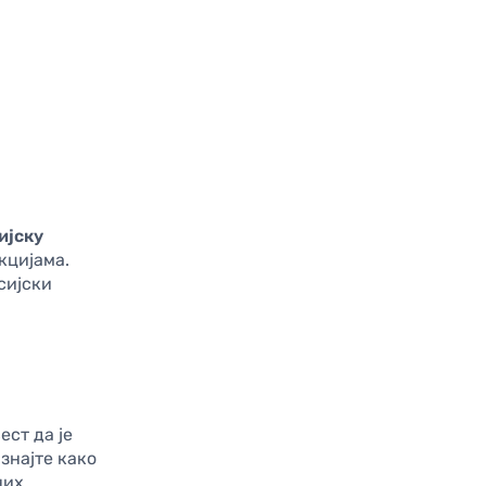
ијску
кцијама.
сијски
ест да је
знајте како
них