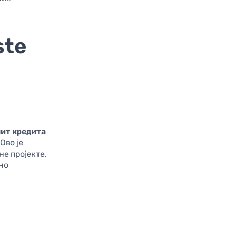
ste
ит кредита
Ово је
е пројекте.
но