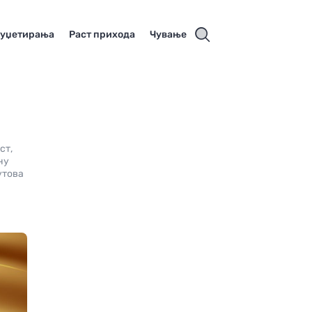
буџетирања
Раст прихода
Чување
ст,
ну
утова