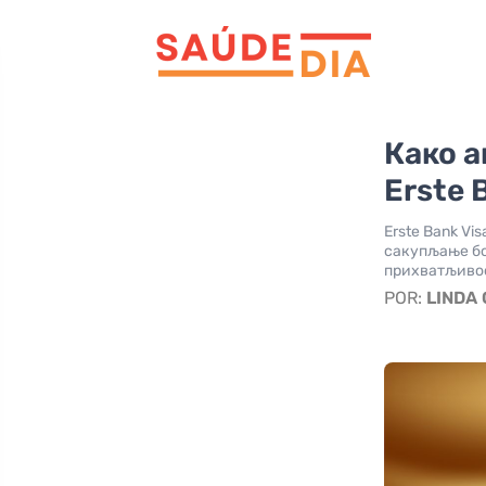
Како а
Erste 
Erste Bank V
сакупљање бо
прихватљивос
POR:
LINDA