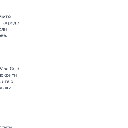
ичите
 награде
али
ве.
Visa Gold
покрити
шите о
сваки
истити