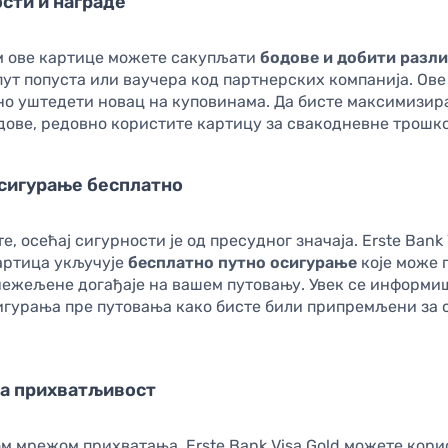
ости и награде
 ове картице можете сакупљати
бодове и добити разл
ут попуста или ваучера код партнерских компанија. Ове
јно уштедети новац на куповинама. Да бисте максимизир
дове, редовно користите картицу за свакодневне трошко
осигурање бесплатно
те, осећај сигурности је од пресудног значаја. Erste Bank 
артица укључује
бесплатно путно осигурање
које може 
нежељене догађаје на вашем путовању. Увек се информи
игурања пре путовања како бисте били припремљени за 
на прихватљивост
м мрежом прихватања, Erste Bank Visa Gold можете кор