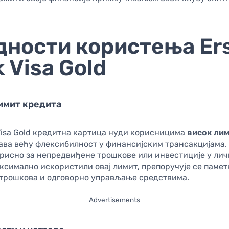
дности користења Er
 Visa Gold
лимит кредита
 Visa Gold кредитна картица нуди корисницима
висок лим
ава већу флексибилност у финансијским трансакцијама. 
рисно за непредвиђене трошкове или инвестиције у личн
ксимално искористили овај лимит, препоручује се памет
трошкова и одговорно управљање средствима.
Advertisements