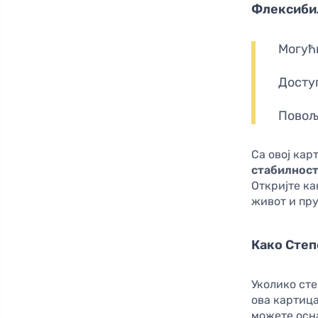
Флексибил
Могућ
Досту
Повољ
Са овој кар
стабилнос
Откријте ка
живот и пр
Како Степ
Уколико сте
ова картица
можете осн