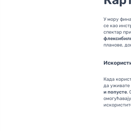
У мору фин
се као инст
спектар пр
флексибил
планове, до
Искористи
Када корист
да уживате
и попусте
.
омогућавај
искористит