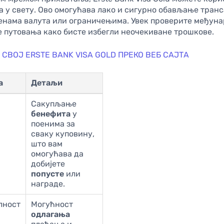
а у свету. Ово омогућава лако и сигурно обављање транс
менама валута или ограничењима. Увек проверите међун
е путовања како бисте избегли неочекиване трошкове.
СВОЈ ERSTE BANK VISA GOLD ПРЕКО ВЕБ САЈТА
а
Детаљи
Сакупљање
бенефита
у
поенима за
сваку куповину,
што вам
омогућава да
добијете
попусте
или
награде.
лност
Могућност
одлагања