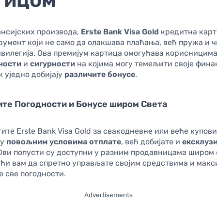
ансијских производа,
Erste Bank Visa Gold
кредитна карт
румент који не само да олакшава плаћања, већ пружа и 
ивилегија. Ова премијум картица омогућава корисницим
ности
и
сигурности
на којима могу темељити своје фина
к уједно добијају
различите бонусе
.
те Погодности и Бонусе широм Света
ите Erste Bank Visa Gold за свакодневне или веће купови
 у
повољним условима отплате
, већ добијате и
ексклуз
 Ови попусти су доступни у разним продавницама широм 
ући вам да спретно управљате својим средствима и мак
е све погодности.
Advertisements