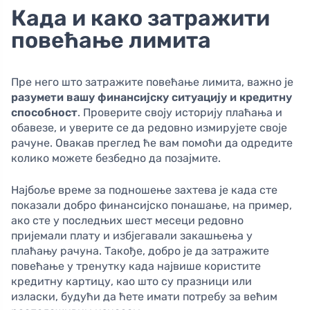
Када и како затражити
повећање лимита
Пре него што затражите повећање лимита, важно je
разумети вашу финансијску ситуацију и кредитну
способност
. Проверите своју историју плаћања и
обавезе, и уверите се да редовно измирујете своје
рачуне. Овакав преглед ће вам помоћи да одредите
колико можете безбедно да позајмите.
Најбоље време за подношење захтева је када сте
показали добро финансијско понашање, на пример,
ако сте у последњих шест месеци редовно
пријемали плату и избјегавали закашњења у
плаћању рачуна. Такође, добро је да затражите
повећање у тренутку када највише користите
кредитну картицу, као што су празници или
изласки, будући да ћете имати потребу за већим