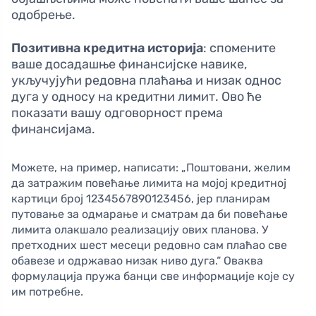
одобрење.
Позитивна кредитна историја
: спомените
ваше досадашње финансијске навике,
укључујући редовна плаћања и низак однос
дуга у односу на кредитни лимит. Ово ће
показати вашу одговорност према
финансијама.
Можете, на пример, написати: „Поштовани, желим
да затражим повећање лимита на мојој кредитној
картици број 1234567890123456, јер планирам
путовање за одмарање и сматрам да би повећање
лимита олакшало реализацију ових планова. У
претходних шест месеци редовно сам плаћао све
обавезе и одржавао низак ниво дуга.“ Оваква
формулација пружа банци све информације које су
им потребне.