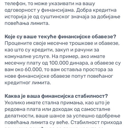
телефон, то може указивати на вашу
одговорност у финансијама. Добра кредитна
историја је од суштинског значаја за добијање
повећања лимита.
Које су ваше текуће финансијске обавезе?
Процените своје месечне трошкове и обавезе,
као што су кредити, закуп и рачуни за
комуналне услуге. На пример, ако имате
месечну плату од 100.000 динара, а обавезе су
вам око 60.000, то вам оставља простора за
нове финансијске обавезе попут повећаног
кредитног лимита.
Каква је ваша финансијска стабилност?
Уколико имате стална примања, као што је
редовна плата или доходак од самосталне
делатности, ваше шансе за успешно одобрење
повећања лимита су веће. Стабилност прихода