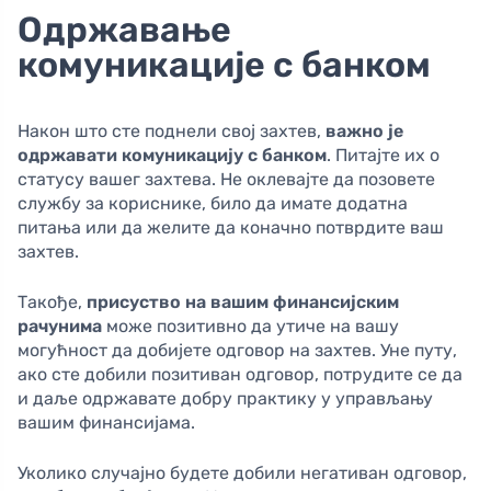
Одржавање
комуникације с банком
Након што сте поднели свој захтев,
важно је
одржавати комуникацију с банком
. Питајте их о
статусу вашег захтева. Не оклевајте да позовете
службу за кориснике, било да имате додатна
питања или да желите да коначно потврдите ваш
захтев.
Такође,
присуство на вашим финансијским
рачунима
може позитивно да утиче на вашу
могућност да добијете одговор на захтев. Уне путу,
ако сте добили позитиван одговор, потрудите се да
и даље одржавате добру практику у управљању
вашим финансијама.
Уколико случајно будете добили негативан одговор,