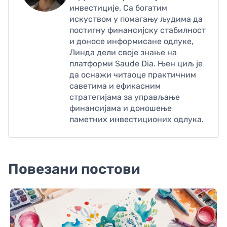
инвестиције. Са богатим
искуством у помагању људима да
постигну финансијску стабилност
и доносе информисане одлуке,
Линда дели своје знање на
платформи Saude Dia. Њен циљ је
да оснажи читаоце практичним
саветима и ефикасним
стратегијама за управљање
финансијама и доношење
паметних инвестиционих одлука.
Повезани постови