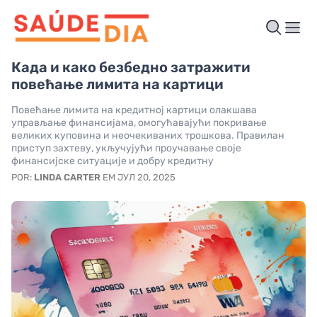
Када и како безбедно затражити
повећање лимита на картици
Повећање лимита на кредитној картици олакшава
управљање финансијама, омогућавајући покривање
великих куповина и неочекиваних трошкова. Правилан
приступ захтеву, укључујући проучавање своје
финансијске ситуације и добру кредитну
POR:
LINDA CARTER
EM ЈУЛ 20, 2025