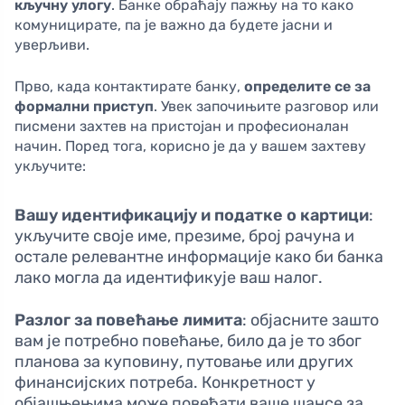
кључну улогу
. Банкe обраћају пажњу на то како
комуницирате, па је важно да будете јасни и
уверљиви.
Прво, када контактирате банку,
определите се за
формални приступ
. Увек започињите разговор или
писмени захтев на пристојан и професионалан
начин. Поред тога, корисно је да у вашем захтеву
укључите:
Вашу идентификацију и податке о картици
:
укључите своје име, презиме, број рачуна и
остале релевантне информације како би банка
лако могла да идентификује ваш налог.
Разлог за повећање лимита
: објасните зашто
вам је потребно повећање, било да је то због
планова за куповину, путовање или других
финансијских потреба. Конкретност у
објашњењима може повећати ваше шансе за