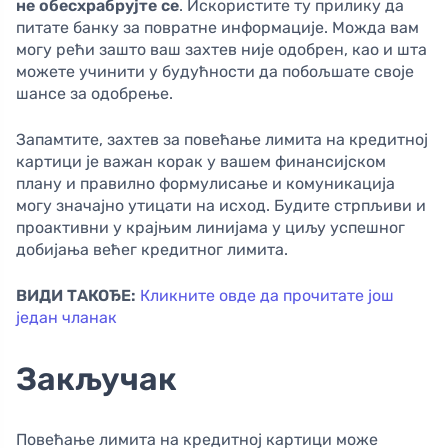
не обесхрабрујте се
. Искористите ту прилику да
питате банку за повратне информације. Можда вам
могу рећи зашто ваш захтев није одобрен, као и шта
можете учинити у будућности да побољшате своје
шансе за одобрење.
Запамтите, захтев за повећање лимита на кредитној
картици је важан корак у вашем финансијском
плану и правилно формулисање и комуникација
могу значајно утицати на исход. Будите стрпљиви и
проактивни у крајњим линијама у циљу успешног
добијања већег кредитног лимита.
ВИДИ ТАКОЂЕ:
Кликните овде да прочитате још
један чланак
Закључак
Повећање лимита на кредитној картици може