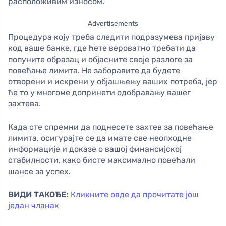
расположивим износом.
Advertisements
Процедура коју треба следити подразумева пријаву
код ваше банке, где ћете вероватно требати да
попуните образац и објасните своје разлоге за
повећање лимита. Не заборавите да будете
отворени и искрени у објашњењу ваших потреба, јер
ће то у многоме допринети одобравању вашег
захтева.
Када сте спремни да поднесете захтев за повећање
лимита, осигурајте се да имате све неопходне
информације и доказе о вашој финансијској
стабилности, како бисте максимално повећали
шансе за успех.
ВИДИ ТАКОЂЕ:
Кликните овде да прочитате још
један чланак