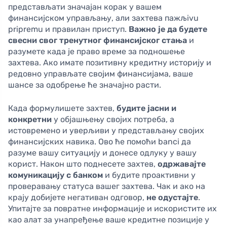
представљати значајан корак у вашем
финансијском управљању, али захтева пажљivu
pripremu и правилан приступ.
Важно је да будете
свесни свог тренутног финансијског стања
и
разумете када је право време за подношење
захтева. Ако имате позитивну кредитну историју и
редовно управљате својим финансијама, ваше
шансе за одобрење ће значајно расти.
Када формулишете захтев,
будите јасни и
конкретни
у објашњењу својих потреба, а
истовремено и уверљиви у представљању својих
финансијских навика. Ово ће помоћи banci да
разуме вашу ситуацију и донесе одлуку у вашу
корист. Након што поднесете захтев,
одржавајте
комуникацију с банком
и будите проактивни у
проверавању статуса вашег захтева. Чак и ако на
крају добијете негативан одговор,
не одустајте
.
Упитајте за повратне информације и искористите их
као алат за унапређење ваше кредитне позиције у