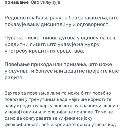
понашање
. Ово укључује:
Редовно плаћање рачуна без закашњења, што
показује вашу дисциплину и одговорност.
Чување ниског нивоа дугова у односу на ваш
кредитни лимит, што указује на мудру
употребу кредитних средстава.
Повећање прихода или примања, што може
укључивати бонусе или додатне пројекте које
радите.
Захтев за повећање лимита може бити посебно
повољан у тренутцима када највише користите
вашу кредитну карту, као што су празници, шопинг
у новој години или специјалне прилике. Тиме не
само да осигуравате већу финансијску
флексибилност, већ и креирате добар утисак код