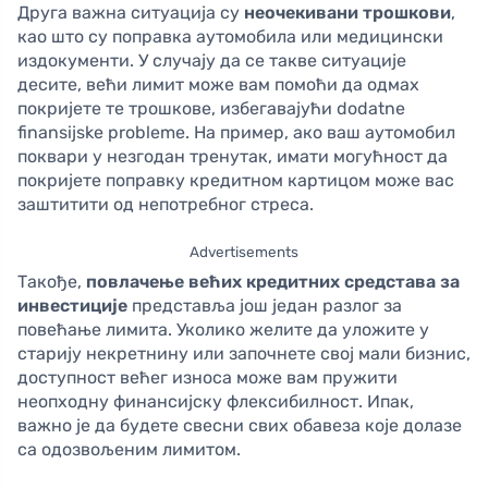
Друга важна ситуација су
неочекивани трошкови
,
као што су поправка аутомобила или медицински
издокументи. У случају да се такве ситуације
десите, већи лимит може вам помоћи да одмах
покријете те трошкове, избегавајући dodatne
finansijske probleme. На пример, ако ваш аутомобил
поквари у незгодан тренутак, имати могућност да
покријете поправку кредитном картицом може вас
заштитити од непотребног стреса.
Advertisements
Такође,
повлачење већих кредитних средстава за
инвестиције
представља још један разлог за
повећање лимита. Уколико желите да уложите у
старију некретнину или започнете свој мали бизнис,
доступност већег износа може вам пружити
неопходну финансијску флексибилност. Ипак,
важно је да будете свесни свих обавеза које долазе
са одозвољеним лимитом.