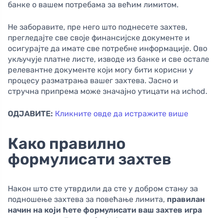
банке о вашем потребама за већим лимитом.
Не заборавите, пре него што поднесете захтев,
прегледајте све своје финансијске документе и
осигурајте да имате све потребне информације. Ово
укључује платне листе, изводе из банке и све остале
релевантне документе који могу бити корисни у
процесу разматрања вашег захтева. Јасно и
стручна припрема може значајно утицати на исhod.
ОДЈАВИТЕ:
Кликните овде да истражите више
Како правилно
формулисати захтев
Након што сте утврдили да сте у добром стању за
подношење захтева за повећање лимита,
правилан
начин на који ћете формулисати ваш захтев игра