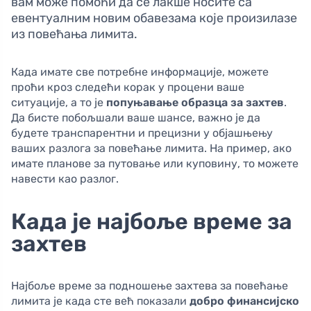
вам може помоћи да се лакше носите са
евентуалним новим обавезама које произилазе
из повећања лимита.
Када имате све потребне информације, можете
проћи кроз следећи корак у процени ваше
ситуације, а то је
попуњавање образца за захтев
.
Да бисте побољшали ваше шансе, важно је да
будете транспарентни и прецизни у објашњењу
ваших разлога за повећање лимита. На пример, ако
имате планове за путовање или куповину, то можете
навести као разлог.
Када је најбоље време за
захтев
Најбоље време за подношење захтева за повећање
лимита је када сте већ показали
добро финансијско