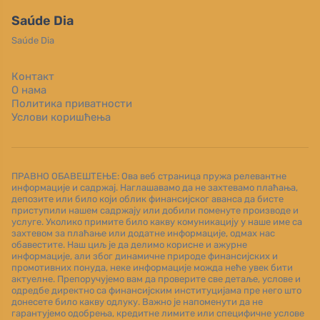
Saúde Dia
Saúde Dia
Контакт
О нама
Политика приватности
Услови коришћења
ПРАВНО ОБАВЕШТЕЊЕ: Ова веб страница пружа релевантне
информације и садржај. Наглашавамо да не захтевамо плаћања,
депозите или било који облик финансијског аванса да бисте
приступили нашем садржају или добили поменуте производе и
услуге. Уколико примите било какву комуникацију у наше име са
захтевом за плаћање или додатне информације, одмах нас
обавестите. Наш циљ је да делимо корисне и ажурне
информације, али због динамичне природе финансијских и
промотивних понуда, неке информације можда неће увек бити
актуелне. Препоручујемо вам да проверите све детаље, услове и
одредбе директно са финансијским институцијама пре него што
донесете било какву одлуку. Важно је напоменути да не
гарантујемо одобрења, кредитне лимите или специфичне услове