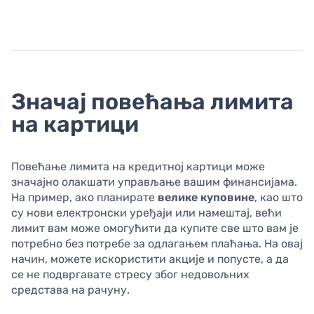
Значај повећања лимита
на картици
Повећање лимита на кредитној картици може
значајно олакшати управљање вашим финансијама.
На пример, ако планирате
велике куповине
, као што
су нови електронски уређаји или намештај, већи
лимит вам може омогућити да купите све што вам је
потребно без потребе за одлагањем плаћања. На овај
начин, можете искористити акције и попусте, а да
се не подвргавате стресу због недовољних
средстава на рачуну.