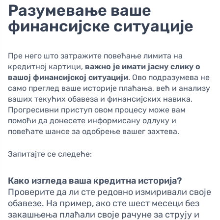
Разумевање ваше
финансијске ситуације
Пре него што затражите повећање лимита на
кредитној картици,
важно је имати јасну слику о
вашој финансијској ситуацији
. Ово подразумева не
само преглед ваше историје плаћања, већ и анализу
ваших текућих обавеза и финансијских навика.
Прогресивни приступ овом процесу може вам
помоћи да донесете информисану одлуку и
повећате шансе за одобрење вашег захтева.
Запитајте се следеће:
Како изгледа ваша кредитна историја?
Проверите да ли сте редовно измиривали своје
обавезе. На пример, ако сте шест месеци без
закашњења плаћали своје рачуне за струју и