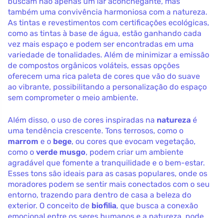
buscam não apenas um lar aconchegante, mas
também uma convivência harmoniosa com a natureza.
As tintas e revestimentos com certificações ecológicas,
como as tintas à base de água, estão ganhando cada
vez mais espaço e podem ser encontradas em uma
variedade de tonalidades. Além de minimizar a emissão
de compostos orgânicos voláteis, essas opções
oferecem uma rica paleta de cores que vão do suave
ao vibrante, possibilitando a personalização do espaço
sem comprometer o meio ambiente.
Além disso, o uso de cores inspiradas na
natureza
é
uma tendência crescente. Tons terrosos, como o
marrom
e o
bege
, ou cores que evocam vegetação,
como o
verde musgo
, podem criar um ambiente
agradável que fomente a tranquilidade e o bem-estar.
Esses tons são ideais para as casas populares, onde os
moradores podem se sentir mais conectados com o seu
entorno, trazendo para dentro de casa a beleza do
exterior. O conceito de
biofilia
, que busca a conexão
emocional entre os seres humanos e a natureza, pode