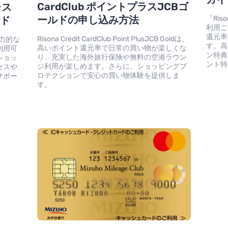
CardClub ポイントプラスJCBゴ
レス
ールドの申し込み方法
イド
「Riso
利用ご
還元率
Risona Credit CardClub Point PlusJCB Goldは、
は、魅力的な
す。高
高いポイント還元率で日常の買い物が楽しくな
利用可
ン特典
り、充実した海外旅行保険や無料の空港ラウン
ショッ
ント特
ジ利用が楽しめます。さらに、ショッピングプ
セスや
ロテクションで安心の買い物体験を提供しま
サポー
す。