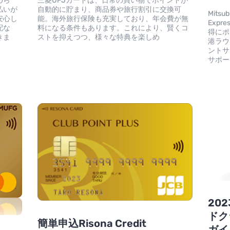
めら
三菱UFJカードは、日常の買い物でポイントが
払いが
自動的に貯まり、商品券や旅行割引に交換可
Mitsub
安心し
能。海外旅行保険も充実しており、年会費が無
Exp
配な
料になる条件もあります。これにより、賢くコ
得にポ
きま
ストを抑えつつ、様々な特典を楽しめ
港ラウ
ントサ
サポー
20
ドク
簡単申込Risona Credit
ガイ