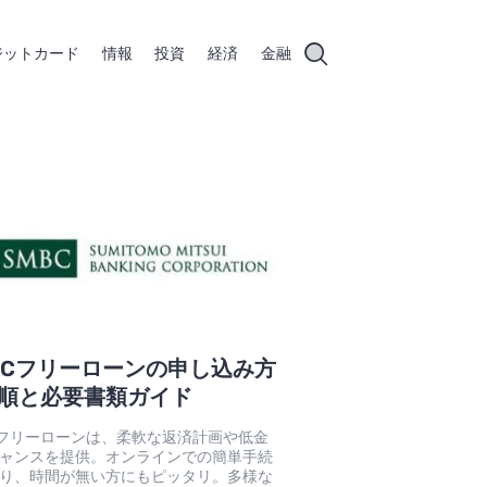
ジットカード
情報
投資
経済
金融
BCフリーローンの申し込み方
順と必要書類ガイド
Cフリーローンは、柔軟な返済計画や低金
ャンスを提供。オンラインでの簡単手続
り、時間が無い方にもピッタリ。多様な