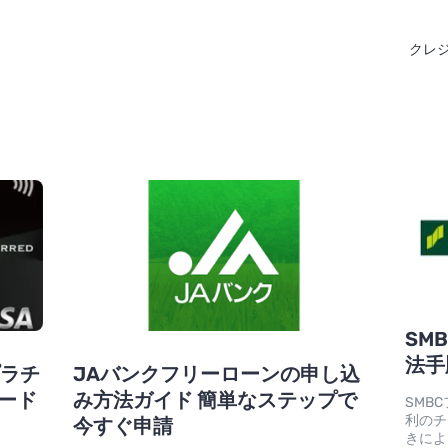
クレ
SM
法手
プラチ
JAバンクフリーローンの申し込
カード
み方法ガイド 簡単なステップで
SMB
利のチ
今すぐ申請
きによ