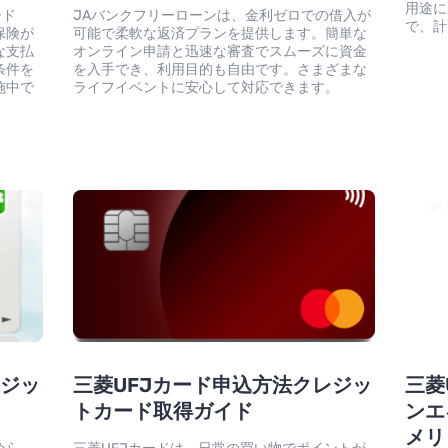
用途に
カード
JAバンクフリーローンは、金利ゼロでの借入が
で、計
保険が
可能で柔軟な返済プランを提供します。簡単な
な支払
オンライン申請と迅速な審査でスムーズに資金
条件を
を入手でき、利用目的も自由です。さまざまな
施中で
ライフイベントに安心して対応できます。
レジッ
三菱UFJカード申込方法クレジッ
三菱
トカード取得ガイド
ンエ
メリ