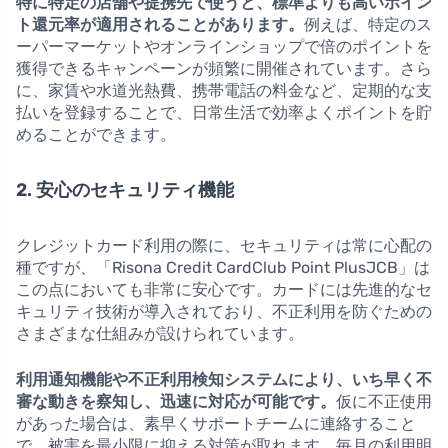
特に特定の店舗や提携先で使うと、標準よりも高いポイン
ト還元率が適用されることがあります。
例えば、特定のス
ーパーマーケットやオンラインショップで倍のポイントを
獲得できるキャンペーンが頻繁に開催されています。さら
に、家賃や水道光熱費、携帯電話の料金など、定期的な支
払いを登録することで、日常生活で効率よくポイントを貯
めることができます。
2. 安心のセキュリティ機能
クレジットカード利用の際に、セキュリティは常に心配の
種ですが、「Risona Credit CardClub Point PlusJCB」は
この点においても非常に安心です。カードには先進的なセ
キュリティ技術が導入されており、不正利用を防ぐための
さまざまな仕組みが設けられています。
利用通知機能や不正利用検知システムにより、いち早く不
審な動きを察知し、迅速に対応が可能です。
仮に不正使用
があった場合は、素早くサポートチームに連絡すること
で、被害を最小限に抑える対策が取れます。毎月の利用明