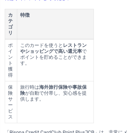
カ
特徴
テ
ゴ
リ
ポ
このカードを使うと
レストラン
イ
やショッピングで高い還元率
で
ン
ポイントを貯めることができま
ト
す。
獲
得
保
旅行時は
海外旅行保険や事故保
険
険
が自動で付帯し、安心感を提
サ
供します。
ー
ビ
ス
「Risona Credit CardClub Point PlusJCB」は、非常にメ