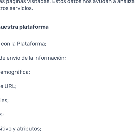
as páginas visitadas. Estos datos nos ayudan a analiza
ros servicios.
nuestra plataforma
 con la Plataforma;
de envío de la información;
demográfica;
de URL;
ies;
s;
itivo y atributos;