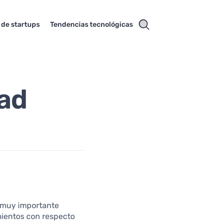
 de startups
Tendencias tecnológicas
dad
s muy importante
imientos con respecto