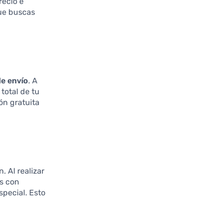
recio e
que buscas
e envío
. A
total de tu
ón gratuita
 Al realizar
as con
special. Esto