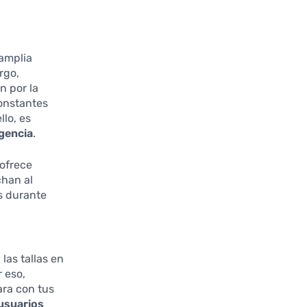
amplia
rgo,
n por la
constantes
lo, es
igencia
.
 ofrece
chan al
s durante
 las tallas en
 eso,
ara con tus
usuarios