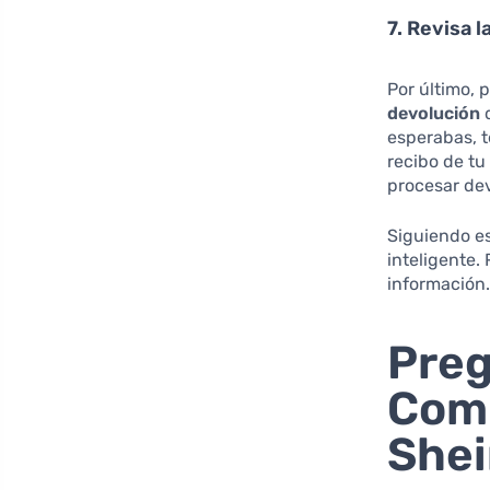
7. Revisa l
Por último,
devolución
d
esperabas, t
recibo de tu
procesar de
Siguiendo e
inteligente.
información.
Preg
Comp
She