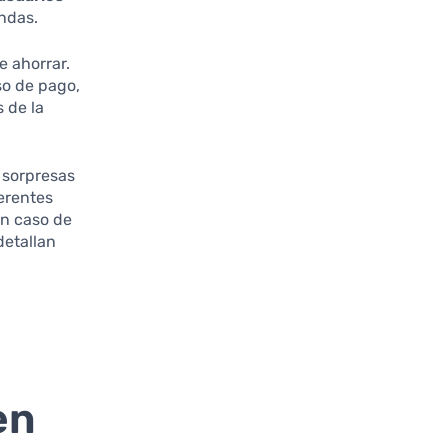
endas.
e ahorrar.
so de pago,
s de la
 sorpresas
erentes
En caso de
detallan
a
en