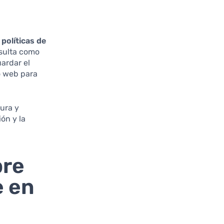
s
políticas de
esulta como
ardar el
io web para
ura y
ón y la
bre
e en