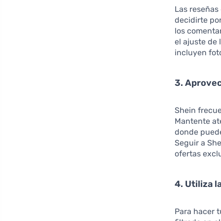
Las reseñas
decidirte po
los comentar
el ajuste de
incluyen fot
3. Aprovec
Shein frecu
Mantente ate
donde puede
Seguir a She
ofertas excl
4. Utiliza 
Para hacer t