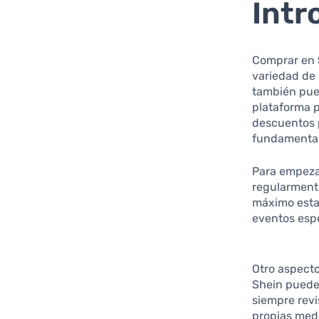
Intr
Comprar en
variedad de 
también pue
plataforma p
descuentos p
fundamental
Para empezar
regularmente
máximo estas
eventos espe
Otro aspecto
Shein puede
siempre revi
propias med