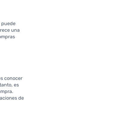
n puede
frece una
compras
es conocer
tanto, es
ompra.
caciones de