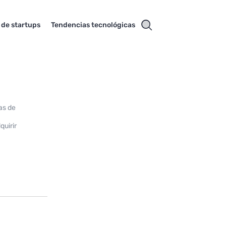
 de startups
Tendencias tecnológicas
as de
y
quirir