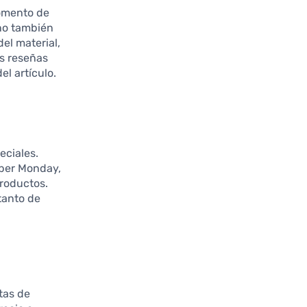
momento de
ino también
el material,
as reseñas
el artículo.
eciales.
yber Monday,
roductos.
tanto de
tas de