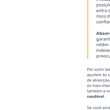
posiçõ
extra 
risco 
confia
Absor
garant
retêm 
indese
preoc
Por outro la
ajustem às s
de absorção,
os mais inte
também a rot
saudável
.
Se você ain