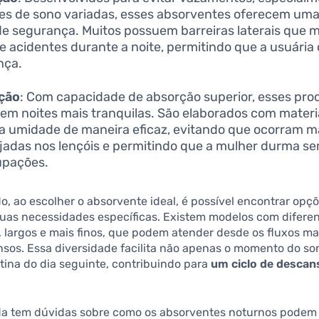
es de sono variadas, esses absorventes oferecem u
de segurança. Muitos possuem barreiras laterais que 
de acidentes durante a noite, permitindo que a usuári
nça.
ção
: Com capacidade de absorção superior, esses pro
em noites mais tranquilas. São elaborados com materi
a umidade de maneira eficaz, evitando que ocorram 
jadas nos lençóis e permitindo que a mulher durma s
upações.
do, ao escolher o absorvente ideal, é possível encontrar opç
uas necessidades específicas. Existem modelos com diferen
 largos e mais finos, que podem atender desde os fluxos mai
nsos. Essa diversidade facilita não apenas o momento do so
ina do dia seguinte, contribuindo para
um ciclo de descan
da tem dúvidas sobre como os absorventes noturnos podem