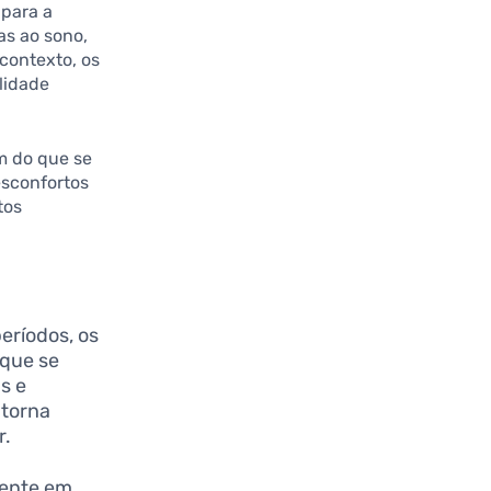
 para a
as ao sono,
contexto, os
lidade
m do que se
esconfortos
tos
eríodos, os
que se
s e
 torna
r.
mente em