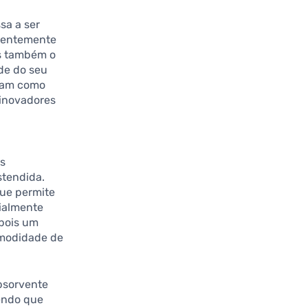
sa a ser
quentemente
as também o
de do seu
cam como
 inovadores
s
es
stendida.
que permite
ialmente
 pois um
omodidade de
bsorvente
endo que