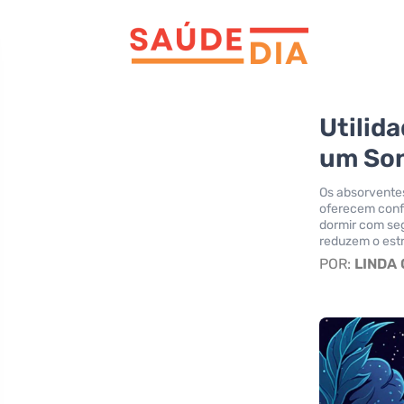
Utilid
um Son
Os absorventes
oferecem conf
dormir com se
reduzem o estr
POR:
LINDA