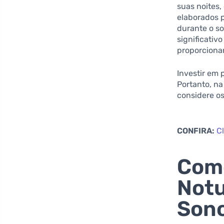
suas noites
elaborados 
durante o s
significativ
proporcionan
Investir em
Portanto, na
considere o
CONFIRA:
C
Com
Notu
Sono