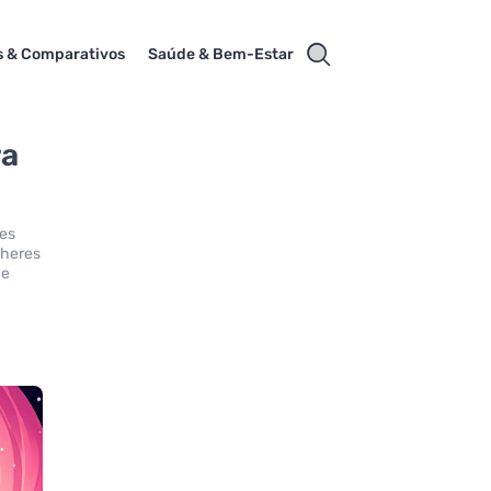
s & Comparativos
Saúde & Bem-Estar
ra
les
lheres
 e