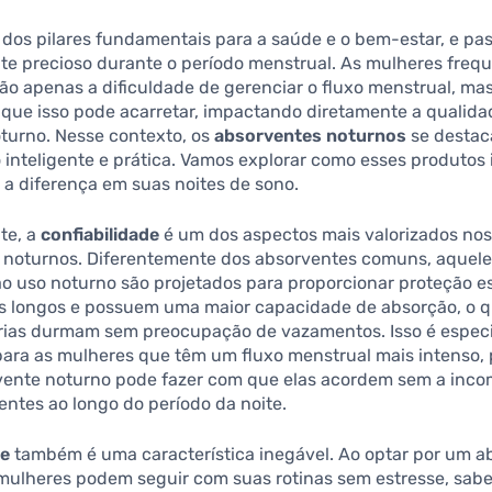
dos pilares fundamentais para a saúde e o bem-estar, e pas
te precioso durante o período menstrual. As mulheres fre
ão apenas a dificuldade de gerenciar o fluxo menstrual, m
 que isso pode acarretar, impactando diretamente a qualida
turno. Nesse contexto, os
absorventes noturnos
se desta
inteligente e prática. Vamos explorar como esses produtos
a diferença em suas noites de sono.
te, a
confiabilidade
é um dos aspectos mais valorizados no
 noturnos. Diferentemente dos absorventes comuns, aquel
o uso noturno são projetados para proporcionar proteção e
is longos e possuem uma maior capacidade de absorção, o 
rias durmam sem preocupação de vazamentos. Isso é espec
para as mulheres que têm um fluxo menstrual mais intenso,
vente noturno pode fazer com que elas acordem sem a inc
entes ao longo do período da noite.
de
também é uma característica inegável. Ao optar por um a
 mulheres podem seguir com suas rotinas sem estresse, sab