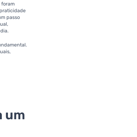
s foram
praticidade
 um passo
ual,
dia.
fundamental.
uais,
a um