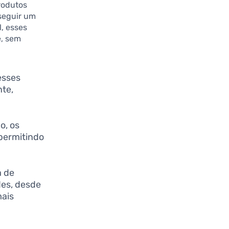
rodutos
seguir um
, esses
e, sem
esses
nte,
o, os
permitindo
a de
des, desde
mais