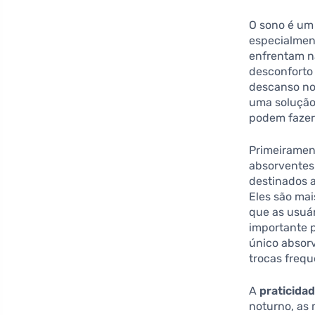
O sono é um 
especialmen
enfrentam n
desconforto
descanso no
uma solução 
podem fazer 
Primeiramen
absorventes
destinados a
Eles são ma
que as usuá
importante 
único absor
trocas frequ
A
praticida
noturno, as