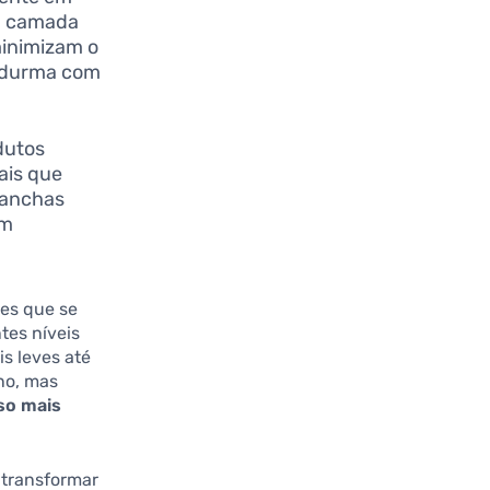
ma camada
minimizam o
a durma com
dutos
ais que
manchas
em
ões que se
tes níveis
s leves até
no, mas
so mais
 transformar