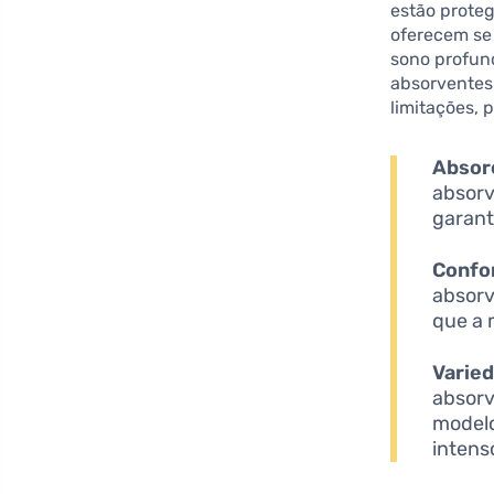
estão proteg
oferecem se
sono profund
absorventes
limitações,
Absor
absorv
garant
Confo
absorv
que a 
Varie
absorv
modelo
intens