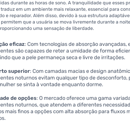
idas durante as horas de sono. A tranquilidade que esses p
 traduz em um ambiente mais relaxante, essencial para con
o e reparador. Além disso, devido à sua estrutura adaptável
 permitem que a usuária se mova livremente durante a noit
 proporcionando uma sensação de liberdade.
ção eficaz
: Com tecnologias de absorção avançadas, 
entes são capazes de reter a umidade de forma eficie
indo que a pele permaneça seca e livre de irritações.
rto superior
: Com camadas macias e design anatômic
entes noturnos evitam qualquer tipo de desconforto, 
mulher se sinta à vontade enquanto dorme.
dade de opções
: O mercado oferece uma gama variad
entes noturnos, que atendem a diferentes necessida
s mais finos a opções com alta absorção para fluxos 
os.