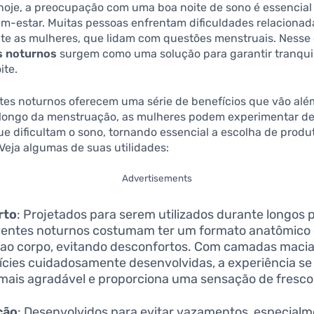
hoje, a preocupação com uma boa noite de sono é essencial
m-estar. Muitas pessoas enfrentam dificuldades relacionad
te as mulheres, que lidam com questões menstruais. Nesse 
s noturnos
surgem como uma solução para garantir tranqui
ite.
tes noturnos oferecem uma série de benefícios que vão alé
 longo da menstruação, as mulheres podem experimentar d
ue dificultam o sono, tornando essencial a escolha de produ
eja algumas de suas utilidades:
Advertisements
rto
: Projetados para serem utilizados durante longos p
entes noturnos costumam ter um formato anatômico 
 ao corpo, evitando desconfortos. Com camadas macia
ícies cuidadosamente desenvolvidas, a experiência se
mais agradável e proporciona uma sensação de fresco
ção
: Desenvolvidos para evitar vazamentos, especial