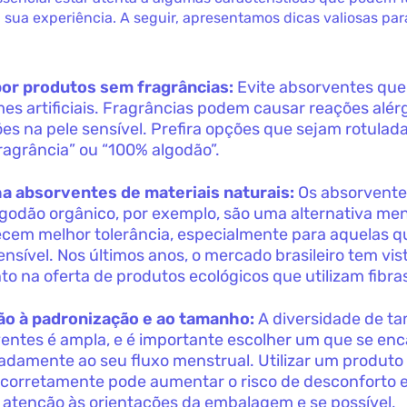
 sua experiência. A seguir, apresentamos dicas valiosas par
or produtos sem fragrâncias:
Evite absorventes qu
es artificiais. Fragrâncias podem causar reações alér
ções na pele sensível. Prefira opções que sejam rotula
ragrância” ou “100% algodão”.
a absorventes de materiais naturais:
Os absorventes
godão orgânico, por exemplo, são uma alternativa meno
ecem melhor tolerância, especialmente para aquelas q
ensível. Nos últimos anos, o mercado brasileiro tem vi
o na oferta de produtos ecológicos que utilizam fibras
ão à padronização e ao tamanho:
A diversidade de t
entes é ampla, e é importante escolher um que se enc
damente ao seu fluxo menstrual. Utilizar um produto
 corretamente pode aumentar o risco de desconforto e 
 atenção às orientações da embalagem e se possível,