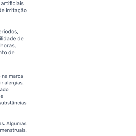
rtificiais
 irritação
ríodos,
lidade de
 horas,
nto de
e na marca
r alergias,
cado
es
 substâncias
cas. Algumas
 menstruais,