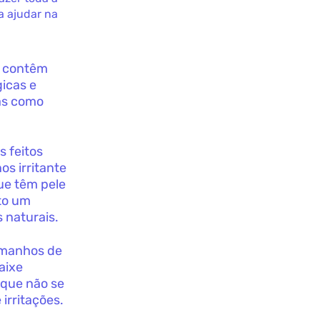
a ajudar na
e contêm
gicas e
das como
 feitos
s irritante
ue têm pele
sto um
 naturais.
amanhos de
aixe
 que não se
irritações.