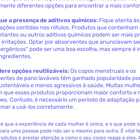
mente diferentes opções para encontrar a mais confor
que a presença de aditivos químicos:
Fique atenta às
ações contidas nos rótulos. Produtos que contenham 
etantes ou outros aditivos químicos podem ser mais p
 irritações. Optar por absorventes que anunciavam se
lergênicos” pode ser uma boa escolha, mas sempre é 
ingredientes.
ere opções reutilizáveis:
Os copos menstruais e os
entes de pano laváveis têm ganhado popularidade po
ustentáveis e menos agressivos à saúde. Muitas mulh
m que esses produtos proporcionam maior conforto e
ções. Contudo, é necessário um período de adaptação p
mar a usá-los corretamente.
e que a experiência de cada mulher é única, e o que pode s
para uma pessoa pode não ser o mesmo para outra. É vital t
rodutos e prestar atenção a como o seu corpo reage a eles. 