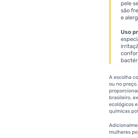
pele s
são fr
e alerg
Uso p
especi
irrita
confor
bactér
A escolha c
ou no preço.
proporciona
brasileiro, 
ecológicos e
químicas pot
Adicionalmen
mulheres po