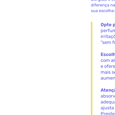
diferença na
sua escolha:
Opte p
perfum
irrita
“sem f
Escolh
com al
e ofer
mais s
aument
Atenç
absorv
adequa
ajusta
Preste