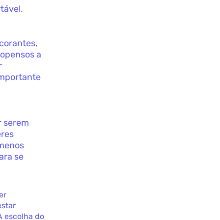
tável.
corantes,
ropensos a
r
importante
r serem
eres
 menos
ara se
er
estar
A escolha do