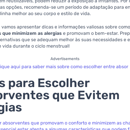
em reutilizáveis, podem reduzir a exposição a irritantes. Por 
vas opções, recomenda-se um período de adaptação para e
linha melhor ao seu corpo e estilo de vida.
, vamos apresentar dicas e informações valiosas sobre como
 que minimizem as alergias
e promovam o bem-estar. Prep
lternativas que se adequam melhor às suas necessidades e 
 vida durante o ciclo menstrual!
Advertisements
lique aqui para saber mais sobre como escolher entre absor
s para Escolher
rventes que Evitem
gias
r absorventes que promovam o conforto e minimizem as ch
essencial estar atenta a algumas características que podem f