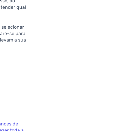
isso, ao
ntender qual
 selecionar
are-se para
elevam a sua
ances de
azer toda a