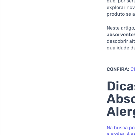
que, por ser
explorar no
produto se a
Neste artigo
absorventes
descobrir a
qualidade de
CONFIRA:
C
Dica
Abso
Aler
Na busca po
alergias, é 