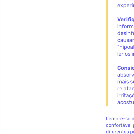
experi
Verifi
inform
desinf
causar
“hipoa
ler os 
Consid
absorv
mais s
relata
irrita
acostu
Lembre-se d
confortável 
diferentes p