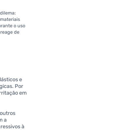
dilema:
 materiais
rante o uso
 reage de
lásticos e
gicas. Por
rritação em
 outros
m a
ressivos à