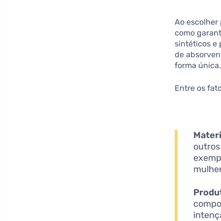
Ao escolher
como garanti
sintéticos 
de absorven
forma única,
Entre os fat
Materi
outros
exempl
mulher
Produ
compon
intenç