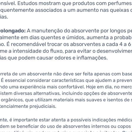
ensível. Estudos mostram que produtos com perfumes a
equentemente associados a um aumento nas queixas de
ias.
rolongado:
A manutenção do absorvente por longos pe
almente em dias quentes e úmidos, aumenta a probabi
ção. É recomendável trocar os absorventes a cada 4 a 6
me a intensidade do fluxo, para evitar o desenvolvime
ias que podem causar odores e inflamações.
orreta de um absorvente não deve ser feita apenas com bas
 É essencial considerar características que ajudem a preveni
ndo uma experiência mais confortável. Hoje em dia, no mer
existem diversas alternativas, incluindo opções de absorvent
 orgânicos, que utilizam materiais mais suaves e isentos de
encialmente prejudiciais.
te, é importante estar atenta a possíveis indicações médi
dem se beneficiar do uso de absorventes internos ou copos