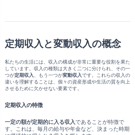
定期収入と変動収入の概念
私たちの生活には、収入の構成が非常に重要な役割を果た
しています。収入の種類は大きく二つに分けられ、その一
つが
定期収入
、もう一つが
変動収入
です。これらの収入の
違いを理解することは、個々の資産形成や生活の質を向上
させるために欠かせない要素です。
定期収入の特徴
一定の額が定期的に入る収入
であることが特徴で
す。これは、毎月の給与や年金など、決まった時期