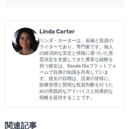
Linda Carter
リンダ・カーターは、金融と投資の
ライターであり、専門家です。個人
の経済的な安定と情報に基づいた意
思決定を支援してきた豊富な経験を
持つ彼女は、Saude Diaプラットフォ
ームで自身の知識を共有していま
す。彼女の目標は、読者の皆様に、
財務管理と賢明な投資判断を行うた
めの実践的なアドバイスと効果的な
戦略を提供することです。
関連記事