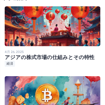
4月 26, 2025
アジアの株式市場の仕組みとその特性
経済