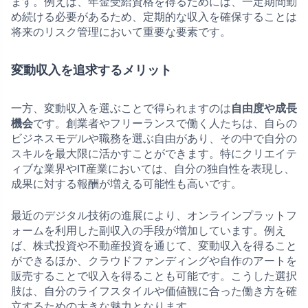
ます。例えば、年金受給資格を得るためには、一定期間勤
め続ける必要があるため、定期的な収入を確保することは
将来のリスク管理において重要な要素です。
変動収入を追求するメリット
一方、変動収入を選ぶことで得られますのは
自由度や成長
機会
です。創業者やフリーランスで働く人たちは、自らの
ビジネスモデルや職務を選ぶ自由があり、その中で自分の
スキルを最大限に活かすことができます。特にクリエイテ
ィブな業界やIT産業においては、自分の独自性を表現し、
成果に対する報酬が増える可能性も高いです。
最近のデジタル技術の進展により、オンラインプラットフ
ォームを利用した副収入の手段が増加しています。例え
ば、株式投資や不動産投資を通じて、変動収入を得ること
ができるほか、クラウドファンディングや自作のアートを
販売することで収入を得ることも可能です。こうした選択
肢は、自分のライフスタイルや価値観に合った働き方を確
立するための大きな魅力となります。