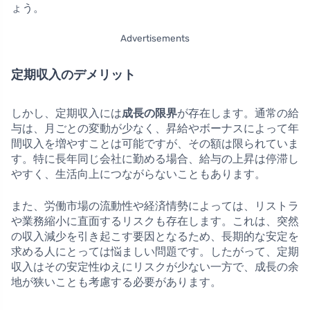
ょう。
Advertisements
定期収入のデメリット
しかし、定期収入には
成長の限界
が存在します。通常の給
与は、月ごとの変動が少なく、昇給やボーナスによって年
間収入を増やすことは可能ですが、その額は限られていま
す。特に長年同じ会社に勤める場合、給与の上昇は停滞し
やすく、生活向上につながらないこともあります。
また、労働市場の流動性や経済情勢によっては、リストラ
や業務縮小に直面するリスクも存在します。これは、突然
の収入減少を引き起こす要因となるため、長期的な安定を
求める人にとっては悩ましい問題です。したがって、定期
収入はその安定性ゆえにリスクが少ない一方で、成長の余
地が狭いことも考慮する必要があります。