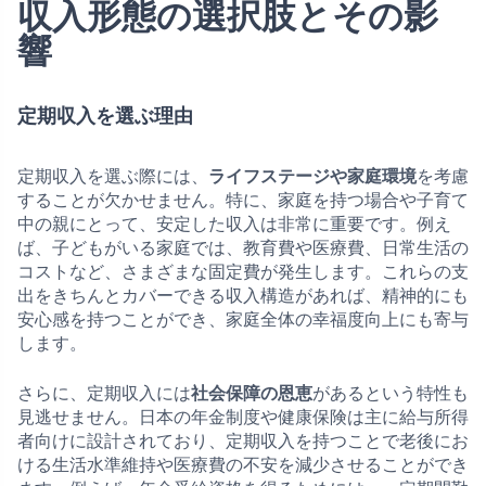
収入形態の選択肢とその影
響
定期収入を選ぶ理由
定期収入を選ぶ際には、
ライフステージや家庭環境
を考慮
することが欠かせません。特に、家庭を持つ場合や子育て
中の親にとって、安定した収入は非常に重要です。例え
ば、子どもがいる家庭では、教育費や医療費、日常生活の
コストなど、さまざまな固定費が発生します。これらの支
出をきちんとカバーできる収入構造があれば、精神的にも
安心感を持つことができ、家庭全体の幸福度向上にも寄与
します。
さらに、定期収入には
社会保障の恩恵
があるという特性も
見逃せません。日本の年金制度や健康保険は主に給与所得
者向けに設計されており、定期収入を持つことで老後にお
ける生活水準維持や医療費の不安を減少させることができ