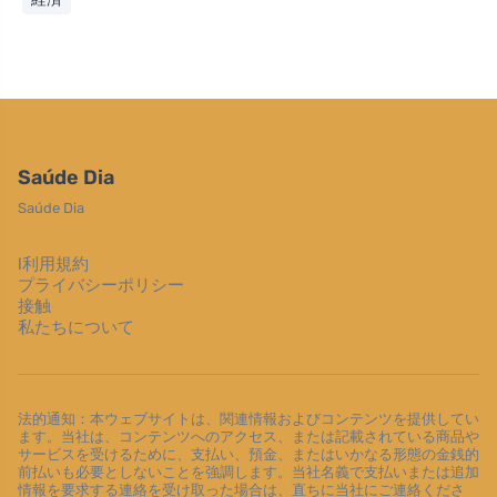
Saúde Dia
Saúde Dia
l利用規約
プライバシーポリシー
接触
私たちについて
法的通知：本ウェブサイトは、関連情報およびコンテンツを提供してい
ます。当社は、コンテンツへのアクセス、または記載されている商品や
サービスを受けるために、支払い、預金、またはいかなる形態の金銭的
前払いも必要としないことを強調します。当社名義で支払いまたは追加
情報を要求する連絡を受け取った場合は、直ちに当社にご連絡くださ