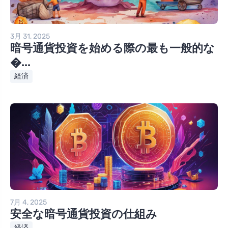
3月 31, 2025
暗号通貨投資を始める際の最も一般的な
�...
経済
7月 4, 2025
安全な暗号通貨投資の仕組み
経済