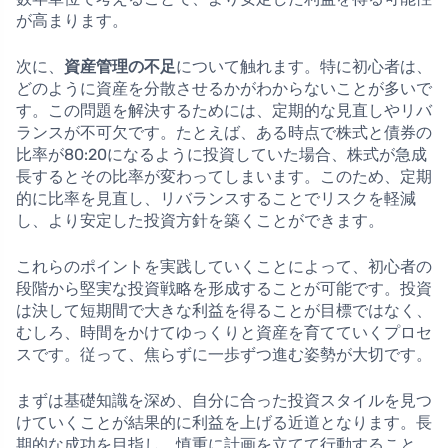
が高まります。
次に、
資産管理の不足
について触れます。特に初心者は、
どのように資産を分散させるかがわからないことが多いで
す。この問題を解決するためには、定期的な見直しやリバ
ランスが不可欠です。たとえば、ある時点で株式と債券の
比率が80:20になるように投資していた場合、株式が急成
長するとその比率が変わってしまいます。このため、定期
的に比率を見直し、リバランスすることでリスクを軽減
し、より安定した投資方針を築くことができます。
これらのポイントを実践していくことによって、初心者の
段階から堅実な投資戦略を形成することが可能です。投資
は決して短期間で大きな利益を得ることが目標ではなく、
むしろ、時間をかけてゆっくりと資産を育てていくプロセ
スです。従って、焦らずに一歩ずつ進む姿勢が大切です。
まずは基礎知識を深め、自分に合った投資スタイルを見つ
けていくことが結果的に利益を上げる近道となります。長
期的な成功を目指し、慎重に計画を立てて行動すること