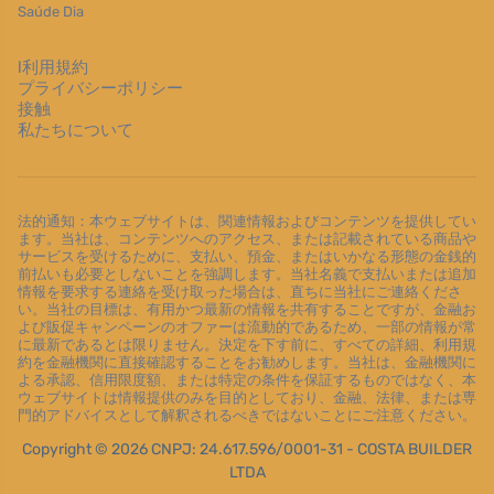
Saúde Dia
l利用規約
プライバシーポリシー
接触
私たちについて
法的通知：本ウェブサイトは、関連情報およびコンテンツを提供してい
ます。当社は、コンテンツへのアクセス、または記載されている商品や
サービスを受けるために、支払い、預金、またはいかなる形態の金銭的
前払いも必要としないことを強調します。当社名義で支払いまたは追加
情報を要求する連絡を受け取った場合は、直ちに当社にご連絡くださ
い。当社の目標は、有用かつ最新の情報を共有することですが、金融お
よび販促キャンペーンのオファーは流動的であるため、一部の情報が常
に最新であるとは限りません。決定を下す前に、すべての詳細、利用規
約を金融機関に直接確認することをお勧めします。当社は、金融機関に
よる承認、信用限度額、または特定の条件を保証するものではなく、本
ウェブサイトは情報提供のみを目的としており、金融、法律、または専
門的アドバイスとして解釈されるべきではないことにご注意ください。
Copyright © 2026 CNPJ: 24.617.596/0001-31 - COSTA BUILDER
LTDA