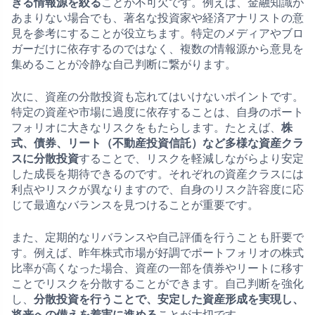
きる情報源を絞る
ことが不可欠です。例えば、金融知識が
あまりない場合でも、著名な投資家や経済アナリストの意
見を参考にすることが役立ちます。特定のメディアやブロ
ガーだけに依存するのではなく、複数の情報源から意見を
集めることが冷静な自己判断に繋がります。
次に、資産の分散投資も忘れてはいけないポイントです。
特定の資産や市場に過度に依存することは、自身のポート
フォリオに大きなリスクをもたらします。たとえば、
株
式、債券、リート（不動産投資信託）など多様な資産クラ
スに分散投資
することで、リスクを軽減しながらより安定
した成長を期待できるのです。それぞれの資産クラスには
利点やリスクが異なりますので、自身のリスク許容度に応
じて最適なバランスを見つけることが重要です。
また、定期的なリバランスや自己評価を行うことも肝要で
す。例えば、昨年株式市場が好調でポートフォリオの株式
比率が高くなった場合、資産の一部を債券やリートに移す
ことでリスクを分散することができます。自己判断を強化
し、
分散投資を行うことで、安定した資産形成を実現し、
将来への備えを着実に進める
ことが大切です。