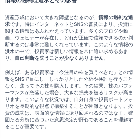
情報の過剰な追求とその影響
資産形成において大きな障壁となるのが、
情報の過剰な追
求
です。特にインターネットとSNSの普及により、投資に
関する情報はあふれかえっています。多くのブログや動
画、ウェビナーが存在し、どれが正確で信頼できるのか判
断するのは非常に難しくなっています。このような情報の
洪水の中で、投資家は新しい情報を常に追い求めるあま
り、
自己判断を失うことが少なくありません
。
例えば、ある投資家は「今注目の株を買うべきだ」との情
報をSNSで目にし、しっかりとした分析や検討を行うこと
なく、焦ってその株を購入します。その結果、株のパフォ
ーマンスが急落した場合、大きな損失を被るリスクが高ま
ります。このような状況では、自分自身の投資ポートフォ
リオを長期的な視点で構築することが困難となります。投
資の成功は、表面的な情報に振り回されるのではなく、確
固たる分析に基づいた意思決定が肝心であることを理解す
ることが重要です。