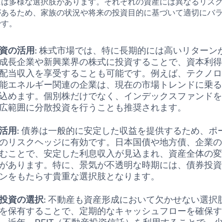
には多様な選択肢があります。それぞれの資産には異なるリス
があるため、家族の状況や将来の投資目的に基づいて適切にバ
です。
資の活用
: 株式市場では、特に長期的には高いリターン
成長企業や新興業界の株式に投資することで、資本利
配当収入を享受することも可能です。例えば、テクノ
能エネルギー関連の企業は、現在の市場トレンドに乗
込めます。個別株だけでなく、インデックスファンド
広範囲に分散投資を行うことも推奨されます。
活用
: 債券は一般的に安定した収益を提供するため、ポ
のリスクヘッジに有効です。日本国債や地方債、企業
むことで、安定した利息収入が見込まれ、資産全体の
があります。特に、景気が不透明な時期には、債券投
ンをもたらす貴重な選択肢となります。
投資の選択
: 不動産も資産形成において欠かせない選択
を保有することで、定期的なキャッシュフローを確保