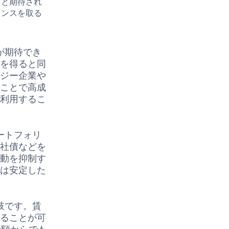
クと期待され
ランスを取る
が期待でき
得を得ると同
ロジー企業や
ることで高成
を利用するこ
ートフォリ
の社債などを
変動を抑制す
資は安定した
肢です。賃
することが可