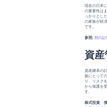
現在の日本
の重要性は
っかりとし
の家族が経
です。
参照:
別の記
資産
資産継承の
族にとって
り、リスク
から保護を
す。
株式投資
、