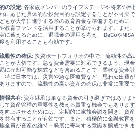
的の設定
: 各家族メンバーのライフステージや将来の目
れに応じた具体的な投資目的を設定することが不可欠
どもが大学に進学する際の教育資金を準備するために
や教育ファンドを活用することが挙げられます。また
実に蓄えるために、退職金の運用を考え、iDeCoやNIS
度を利用することも有効です。
流動性の確保
: 投資ポートフォリオの中で、流動性の高
ことが大切です。急な資金需要に対応できるよう、現
易に売却可能な株式などを含めることで、柔軟な資金
。特に日本では、災害や急な医療費など、思わぬ出費
ありますので、流動性の高い資産の確保は非常に重要
情報共有
: 資産継承は単なる資金の引き継ぎではありま
して資産管理の重要性を教える貴重な機会でもありま
を向上させるためには、定期的に家族会議を開き、資
を共有することが有効です。また、積極的に金融教育
族全員が資産の維持・発展に寄与する意識を醸成でき