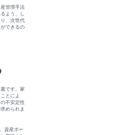
資産管理手法
れるよう、し
より、次世代
とができるの
る
要素です。家
うことによ
済の不安定性
が求められま
ど、資産ポー