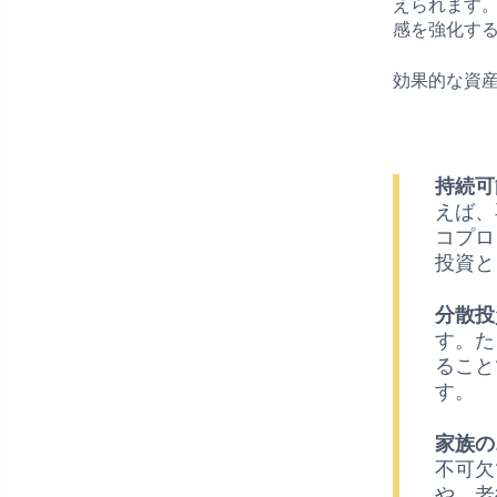
えられます
感を強化す
効果的な資
持続可
えば、
コプロ
投資と
分散投
す。た
ること
す。
家族の
不可欠
や、老