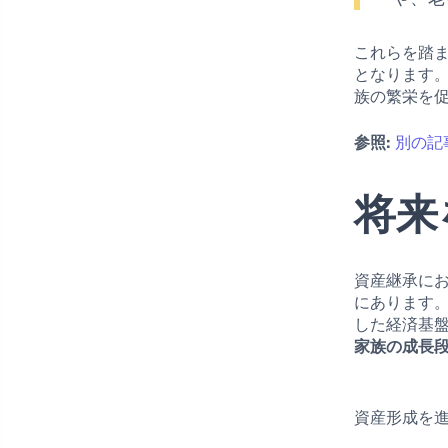
これらを踏
となります
族の繁栄を
参照:
別の記
将来
資産継承に
にあります
した経済基
家族の成長
資産形成を