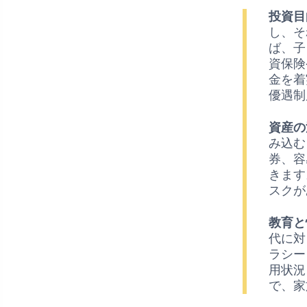
投資目
し、そ
ば、子
資保険
金を着
優遇制
資産の
み込む
券、容
きます
スクが
教育と
代に対
ラシー
用状況
で、家