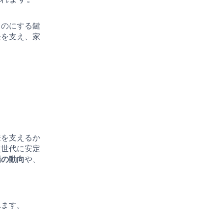
ものにする鍵
長を支え、家
来を支えるか
次世代に安定
場の動向
や、
れます。