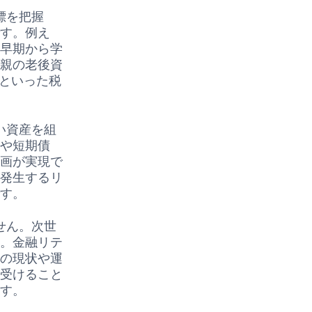
標を把握
です。例え
、早期から学
、親の老後資
Aといった税
い資産を組
金や短期債
計画が実現で
が発生するリ
です。
せん。次世
す。金融リテ
産の現状や運
を受けること
ます。