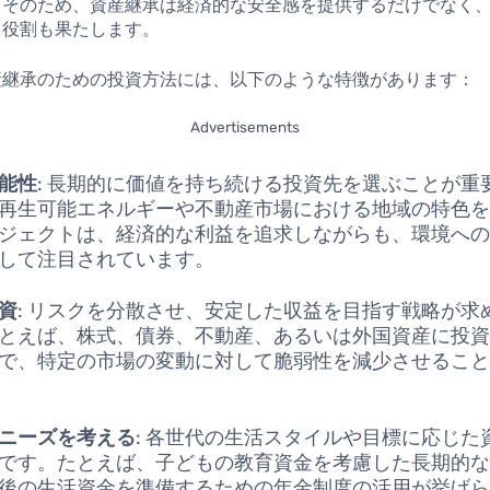
。そのため、資産継承は経済的な安全感を提供するだけでなく
る役割も果たします。
産継承のための投資方法には、以下のような特徴があります：
Advertisements
能性
: 長期的に価値を持ち続ける投資先を選ぶことが重
再生可能エネルギーや不動産市場における地域の特色
ジェクトは、経済的な利益を追求しながらも、環境へ
して注目されています。
資
: リスクを分散させ、安定した収益を目指す戦略が求
とえば、株式、債券、不動産、あるいは外国資産に投
で、特定の市場の変動に対して脆弱性を減少させるこ
ニーズを考える
: 各世代の生活スタイルや目標に応じた
です。たとえば、子どもの教育資金を考慮した長期的
後の生活資金を準備するための年金制度の活用が挙げ