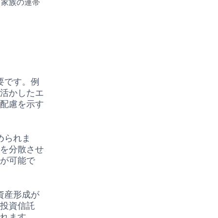
、家族の連帯
要です。例
を活かしたエ
の配慮を示す
められま
資を分散させ
とが可能で
資産形成が
な投資信託
られます。