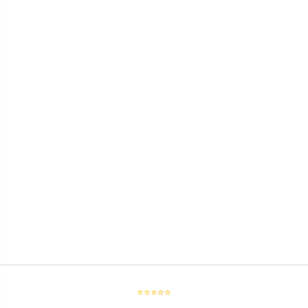
⭐⭐⭐⭐⭐