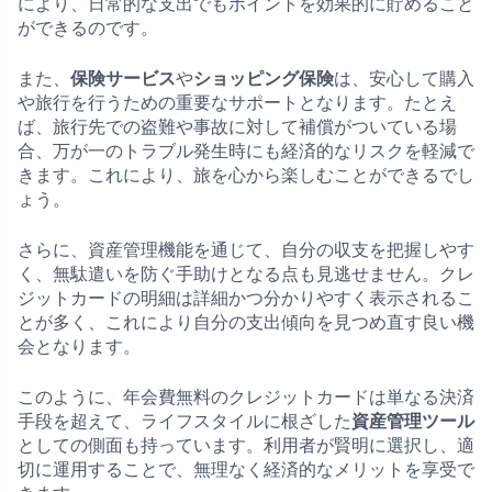
により、日常的な支出でもポイントを効果的に貯めること
ができるのです。
また、
保険サービス
や
ショッピング保険
は、安心して購入
や旅行を行うための重要なサポートとなります。たとえ
ば、旅行先での盗難や事故に対して補償がついている場
合、万が一のトラブル発生時にも経済的なリスクを軽減で
きます。これにより、旅を心から楽しむことができるでし
ょう。
さらに、資産管理機能を通じて、自分の収支を把握しやす
く、無駄遣いを防ぐ手助けとなる点も見逃せません。クレ
ジットカードの明細は詳細かつ分かりやすく表示されるこ
とが多く、これにより自分の支出傾向を見つめ直す良い機
会となります。
このように、年会費無料のクレジットカードは単なる決済
手段を超えて、ライフスタイルに根ざした
資産管理ツール
としての側面も持っています。利用者が賢明に選択し、適
切に運用することで、無理なく経済的なメリットを享受で