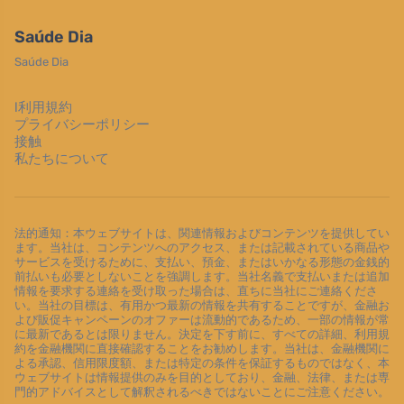
Saúde Dia
Saúde Dia
l利用規約
プライバシーポリシー
接触
私たちについて
法的通知：本ウェブサイトは、関連情報およびコンテンツを提供してい
ます。当社は、コンテンツへのアクセス、または記載されている商品や
サービスを受けるために、支払い、預金、またはいかなる形態の金銭的
前払いも必要としないことを強調します。当社名義で支払いまたは追加
情報を要求する連絡を受け取った場合は、直ちに当社にご連絡くださ
い。当社の目標は、有用かつ最新の情報を共有することですが、金融お
よび販促キャンペーンのオファーは流動的であるため、一部の情報が常
に最新であるとは限りません。決定を下す前に、すべての詳細、利用規
約を金融機関に直接確認することをお勧めします。当社は、金融機関に
よる承認、信用限度額、または特定の条件を保証するものではなく、本
ウェブサイトは情報提供のみを目的としており、金融、法律、または専
門的アドバイスとして解釈されるべきではないことにご注意ください。