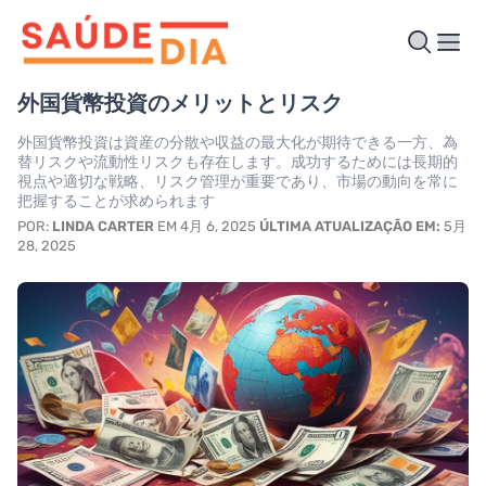
外国貨幣投資のメリットとリスク
外国貨幣投資は資産の分散や収益の最大化が期待できる一方、為
替リスクや流動性リスクも存在します。成功するためには長期的
視点や適切な戦略、リスク管理が重要であり、市場の動向を常に
把握することが求められます
POR:
LINDA CARTER
EM 4月 6, 2025
ÚLTIMA ATUALIZAÇÃO EM:
5月
28, 2025