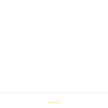
⭐⭐⭐⭐⭐