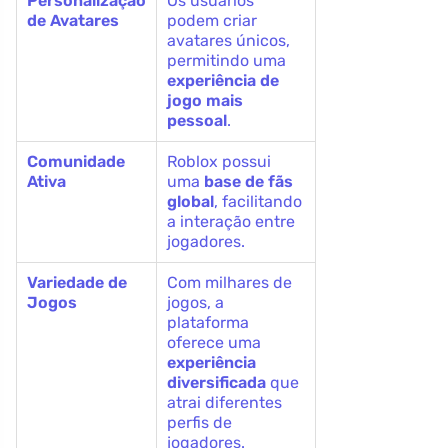
Personalização
Os usuários
de Avatares
podem criar
avatares únicos,
permitindo uma
experiência de
jogo mais
pessoal
.
Comunidade
Roblox possui
Ativa
uma
base de fãs
global
, facilitando
a interação entre
jogadores.
Variedade de
Com milhares de
Jogos
jogos, a
plataforma
oferece uma
experiência
diversificada
que
atrai diferentes
perfis de
jogadores.