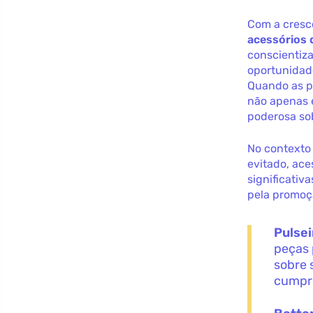
Com a cresc
acessórios
conscientiz
oportunidade
Quando as pe
não apenas
poderosa sob
No contexto
evitado, ac
significativ
pela promoç
Pulsei
peças 
sobre 
cumpr