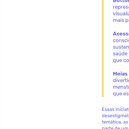
Botto
repres
visual
mais p
Acessó
consci
susten
saúde 
que c
Meias
divert
menstr
que es
Essas inicia
desestigmat
temática, a
parte de um 