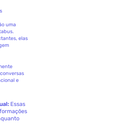
s
são uma
tabus.
tantes, elas
agem
emente
 conversas
cional e
ual:
Essas
nformações
nquanto