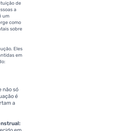
ituição de
ssoas a
 é um
erge como
tais sobre
ução. Eles
antidas em
do:
 não só
uação é
ertam a
nstrual:
recido em