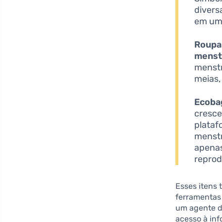
divers
em um 
Roupa
menst
menstr
meias
Ecoba
cresce
plataf
menstr
apenas
reprod
Esses itens
ferramentas
um agente d
acesso à inf