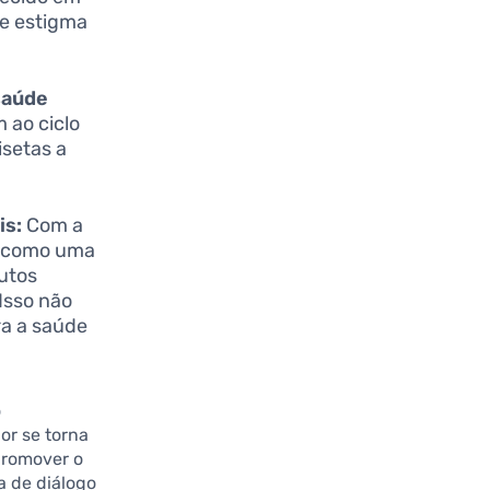
de estigma
saúde
 ao ciclo
isetas a
is:
Com a
o como uma
utos
Isso não
ra a saúde
o
or se torna
promover o
a de diálogo