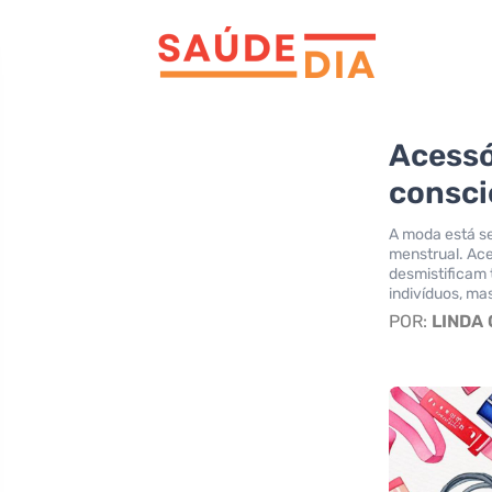
Acessó
consci
A moda está s
menstrual. Ac
desmistificam 
indivíduos, ma
POR:
LINDA