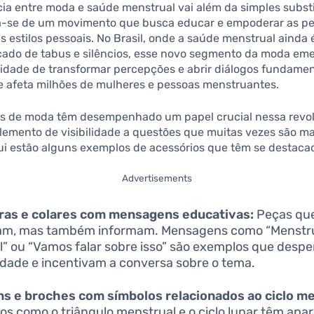
ia entre moda e saúde menstrual vai além da simples subst
ta-se de um movimento que busca educar e empoderar as pe
us estilos pessoais. No Brasil, onde a saúde menstrual ainda
cado de tabus e silêncios, esse novo segmento da moda em
lidade de transformar percepções e abrir diálogos fundamen
 afeta milhões de mulheres e pessoas menstruantes.
os de moda têm desempenhado um papel crucial nessa revol
lemento de visibilidade a questões que muitas vezes são m
ui estão alguns exemplos de acessórios que têm se destaca
Advertisements
iras e colares com mensagens educativas:
Peças que
am, mas também informam. Mensagens como “Menstr
l” ou “Vamos falar sobre isso” são exemplos que desp
idade e incentivam a conversa sobre o tema.
s e broches com símbolos relacionados ao ciclo me
os como o triângulo menstrual e o ciclo lunar têm apa