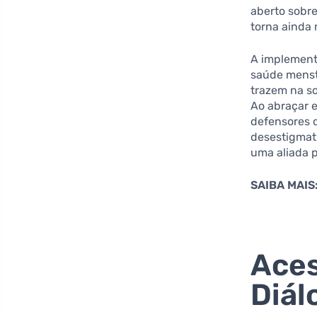
aberto sobre
torna ainda 
A implement
saúde menstr
trazem na s
Ao abraçar 
defensores 
desestigmati
uma aliada 
SAIBA MAIS
Aces
Diál