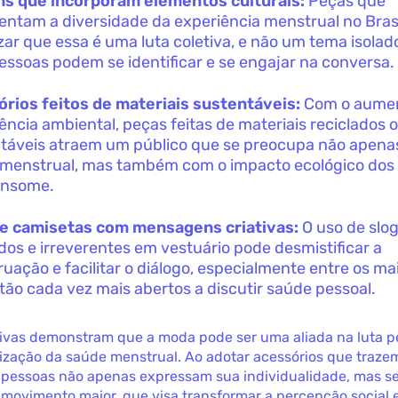
ns que incorporam elementos culturais:
Peças que
entam a diversidade da experiência menstrual no Bras
izar que essa é uma luta coletiva, e não um tema isolad
essoas podem se identificar e se engajar na conversa.
rios feitos de materiais sustentáveis:
Com o aume
ência ambiental, peças feitas de materiais reciclados 
táveis atraem um público que se preocupa não apena
menstrual, mas também com o impacto ecológico dos
onsome.
 e camisetas com mensagens criativas:
O uso de slo
idos e irreverentes em vestuário pode desmistificar a
uação e facilitar o diálogo, especialmente entre os ma
tão cada vez mais abertos a discutir saúde pessoal.
tivas demonstram que a moda pode ser uma aliada na luta p
ização da saúde menstrual. Ao adotar acessórios que traze
s pessoas não apenas expressam sua individualidade, mas s
movimento maior, que visa transformar a percepção social 