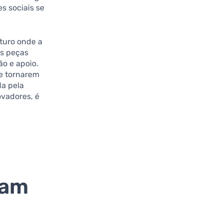
s sociais se
turo onde a
as peças
o e apoio.
e tornarem
da pela
ovadores, é
mam