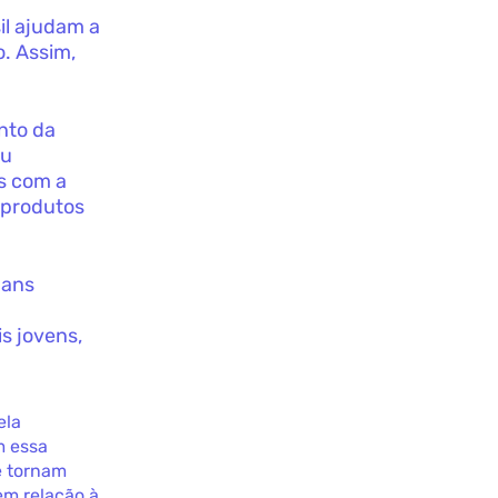
il ajudam a
o. Assim,
nto da
ou
s com a
 produtos
gans
is jovens,
ela
m essa
e tornam
em relação à