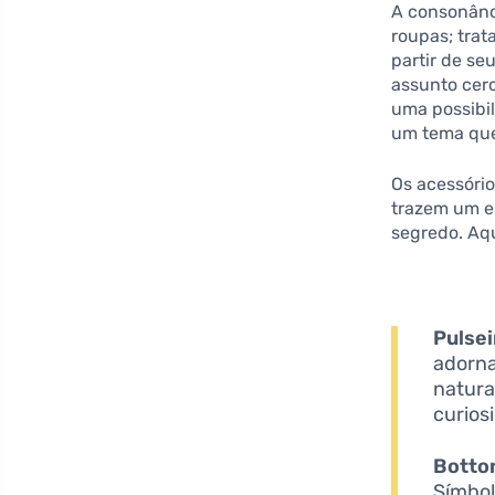
A consonânc
roupas; tra
partir de se
assunto cer
uma possibi
um tema que
Os acessóri
trazem um e
segredo. Aq
Pulse
adorn
natura
curios
Botton
Símbol