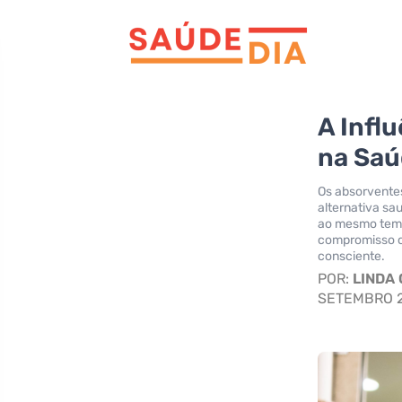
A Infl
na Saú
Os absorvente
alternativa sa
ao mesmo temp
compromisso c
consciente.
POR:
LINDA
SETEMBRO 2