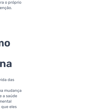
ra o próprio
tenção.
mo
ina
vida das
e
uma mudança
e a saúde
amental
 que eles