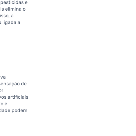
 pesticidas e
is elimina o
isso, a
 ligada a
iva
 sensação de
or
s artificiais
to é
midade podem