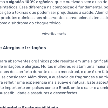
omo o
algodão 100% orgânico
, que é cultivado sem o uso de
s sintéticos. Essa diferença na composição é fundamental, po
osição a toxinas que podem ser prejudiciais à saúde. Além d
 produtos químicos nos absorventes convencionais tem sido
omo a síndrome do choque tóxico.
Advertisements
 Alergias e Irritações
para absorventes orgânicos pode resultar em uma significat
e irritações e alergias. Muitas mulheres relatam uma maior
enos desconforto durante o ciclo menstrual, o que é um fat
 se considerar. Além disso, a ausência de fragrances e aditivo
ra refletir uma experiência mais suave e natural. Este aspec
te importante em países como o Brasil, onde o calor e a u
uscetibilidade a assaduras e desconfortos.
biental e Sustentabilidade