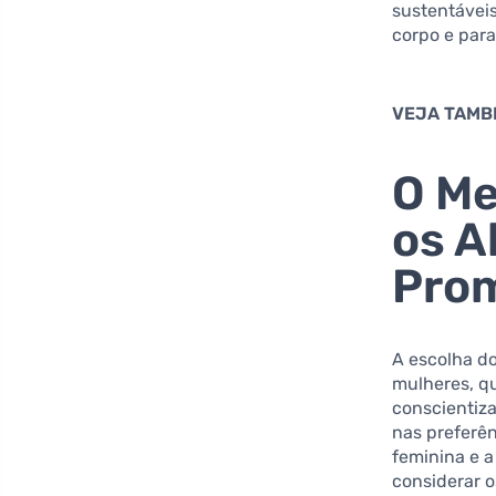
sustentáveis
corpo e par
VEJA TAMB
O Me
os A
Pro
A escolha do
mulheres, q
conscientiz
nas preferê
feminina e 
considerar o