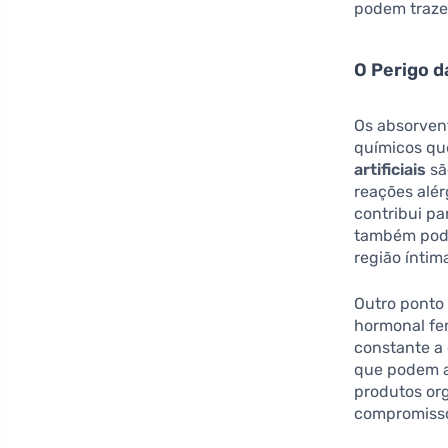
podem traze
O Perigo d
Os absorven
químicos qu
artificiais
sã
reações alé
contribui pa
também pode
região íntim
Outro ponto
hormonal fe
constante a
que podem af
produtos org
compromisso