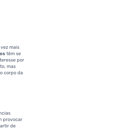
 vez mais
cos
têm se
teresse por
to, mas
o corpo da
ncias
em provocar
artir de