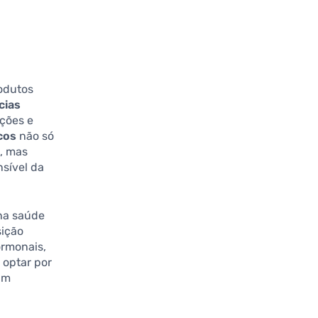
odutos
cias
ações e
cos
não só
o, mas
sível da
 na saúde
sição
ormonais,
 optar por
um