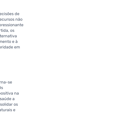
ecisões de
recursos não
pressionante
tida, os
ternativa
amento e à
ioridade em
orna-se
Os
sitiva na
 saúde a
solidar os
aturais e