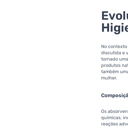
Evol
Higi
No contexto
discutida e 
tornado uma
produtos na
também uma 
mulher.
Composiçã
Os absorven
químicas, in
reações adve